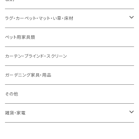
スツール・オットマン
セミダブルサイズ（マットレス付）
リフティングテーブル
キッズチェア
こたつ布団
本棚・シェルフ
ラグ・カーペット・マット・い草・床材
ソファ付属品
ダブルサイズ（マットレス付）
サイドテーブル・コーヒーテーブル
オフィスチェア・ゲーミングチェア
コタツ・布団セット
食器棚・収納庫
マット・フロアタイル
ペット用家具類
クッション・座椅子
ダブルサイズ以上（マットレス付）
デスク
ダイニングベンチ・スツール
レンジ台・カウンター
ラグ
カーテン・ブラインド・スクリーン
ロフトベッド
ラック
カーペット
ガーデニング家具・用品
二段ベッド
TVボード
その他
マットレス
キャビネット・飾り棚
雑貨・家電
シングルサイズ以下
付属品・部材
チェスト・ドレッサー
雑貨