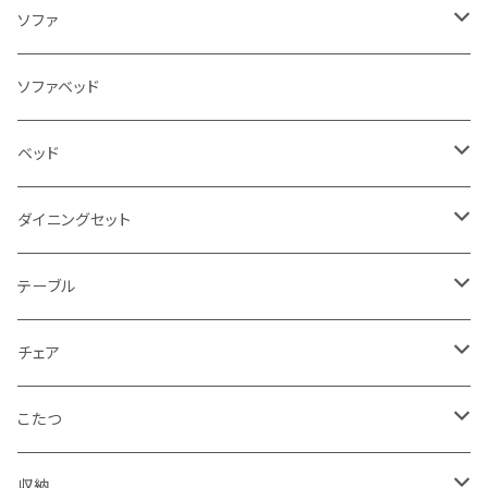
ソファ
3人掛け
ソファベッド
2.5人掛け
ベッド
2人掛け
シングルサイズ以下（フレームのみ）
ダイニングセット
1人掛け
セミダブルサイズ（フレームのみ）
ダイニング3点セット以下
テーブル
カウチソファ
ダブルサイズ（フレームのみ）
ダイニング4点セット
センターテーブル
チェア
コーナーソファ
ワイドダブルサイズ以上（フレームのみ）
ダイニング5点・6点セット
ダイニングテーブル
ダイニングチェア
こたつ
ソファセット
シングルサイズ以下（マットレス付）
ダイニング7点セット以上
カウンターテーブル
カウンターチェア
こたつテーブル
収納