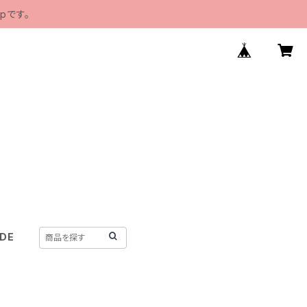
pです。
IDE