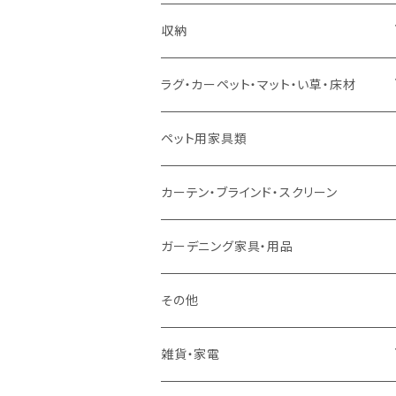
ソファセット
シングルサイズ以下（マットレス付）
ダイニング7点セット以上
カウンターテーブル
カウンターチェア
こたつテーブル
収納
スツール・オットマン
セミダブルサイズ（マットレス付）
リフティングテーブル
キッズチェア
こたつ布団
本棚・シェルフ
ラグ・カーペット・マット・い草・床材
ソファ付属品
ダブルサイズ（マットレス付）
サイドテーブル・コーヒーテーブル
オフィスチェア・ゲーミングチェア
コタツ・布団セット
食器棚・収納庫
マット・フロアタイル
ペット用家具類
クッション・座椅子
ダブルサイズ以上（マットレス付）
デスク
ダイニングベンチ・スツール
レンジ台・カウンター
ラグ
カーテン・ブラインド・スクリーン
ロフトベッド
ラック
カーペット
ガーデニング家具・用品
二段ベッド
TVボード
その他
マットレス
キャビネット・飾り棚
雑貨・家電