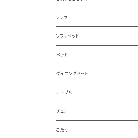
ソファ
3人掛け
ソファベッド
2.5人掛け
ベッド
2人掛け
シングルサイズ以下（フレームのみ）
ダイニングセット
1人掛け
セミダブルサイズ（フレームのみ）
ダイニング3点セット以下
テーブル
カウチソファ
ダブルサイズ（フレームのみ）
ダイニング4点セット
センターテーブル
チェア
コーナーソファ
ワイドダブルサイズ以上（フレームのみ）
ダイニング5点・6点セット
ダイニングテーブル
ダイニングチェア
こたつ