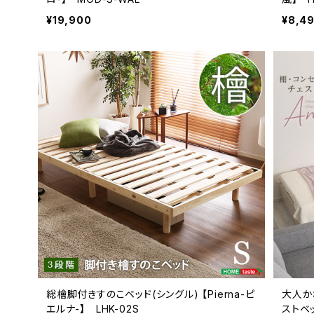
¥19,900
¥8,4
総檜脚付きすのこベッド(シングル) 【Pierna-ピ
大人か
エルナ-】 LHK-02S
ストベッ