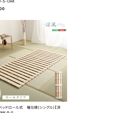
-S-OAK
900
ベッドロール式 檜仕様(シングル)【涼
NK-R-S