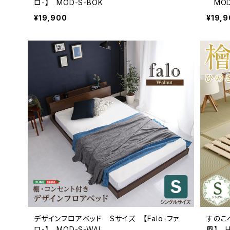
ロ-】 MOD-S-BOK
MOD
¥19,900
¥19,
デザインフロアベッド Sサイズ 【Falo-ファ
すのこ
ロ-】 MOD-S-WAL
風】 H