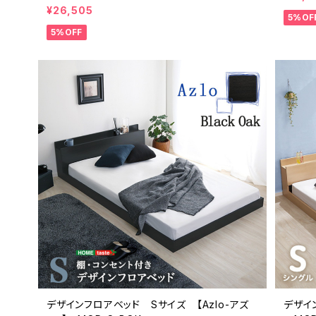
m エルフォム HT-NK01S
¥26,505
5%OF
5%OFF
デザインフロアベッド Sサイズ 【Azlo-アズ
デザイン