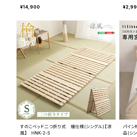
TL-S
¥14,900
¥2,9
すのこベッド二つ折り式 檜仕様(シングル)【涼
パイン
風】 HNK-2-S
品(シン