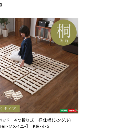
0
ベッド ４つ折り式 桐仕様(シングル)
meil-ソメイユ-】 KIR-4-S