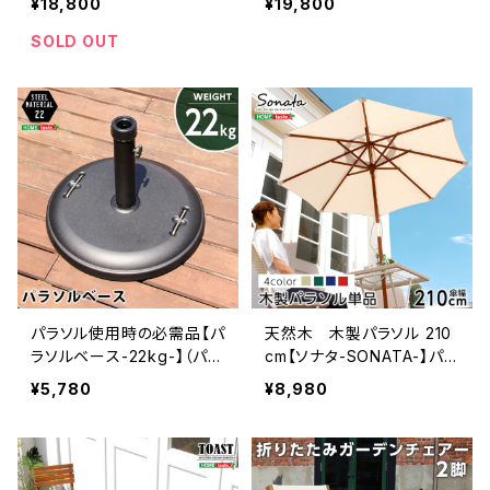
¥18,800
¥19,800
1234
81059
SOLD OUT
パラソル使用時の必需品【パ
天然木 木製パラソル 210
ラソルベース-22kg-】（パラ
cm【ソナタ-SONATA-】パラ
ソル ベース） SH-05-7
ソル 撥水 天然木 SH-0
¥5,780
¥8,980
5818
5-60157