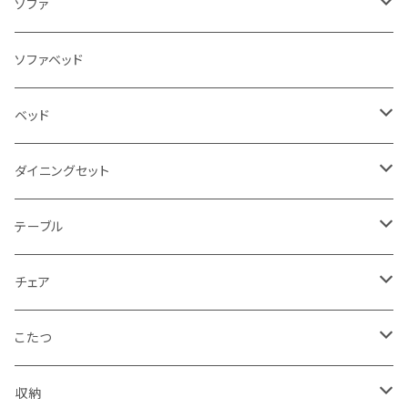
ソファ
3人掛け
ソファベッド
2.5人掛け
ベッド
2人掛け
シングルサイズ以下（フレームのみ）
ダイニングセット
1人掛け
セミダブルサイズ（フレームのみ）
ダイニング3点セット以下
テーブル
カウチソファ
ダブルサイズ（フレームのみ）
ダイニング4点セット
センターテーブル
チェア
コーナーソファ
ワイドダブルサイズ以上（フレームのみ）
ダイニング5点・6点セット
ダイニングテーブル
ダイニングチェア
こたつ
ソファセット
シングルサイズ以下（マットレス付）
ダイニング7点セット以上
カウンターテーブル
カウンターチェア
こたつテーブル
収納