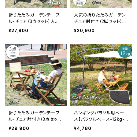
折りたたみガーデンテーブ
人気の折りたたみガーデン
ル・チェア（3点セット）人気
チェア肘付き（2脚セット）ア
素材のアカシア材を使用 |
カシア材を使用 | Yuel-ユ
¥27,900
¥20,900
Alisa-アリーザ- SH-01-A
エル- SH-01-YEL-GR
LS3-GR
折りたたみガーデンテーブ
ハンギングパラソル用ベー
ル・チェア肘付き（3点セッ
ス【パラソルベース-12kg-】
ト）人気素材のアカシア材を
SH-05-38144
¥29,900
¥4,780
使用 | Yuel-ユエル- SH-