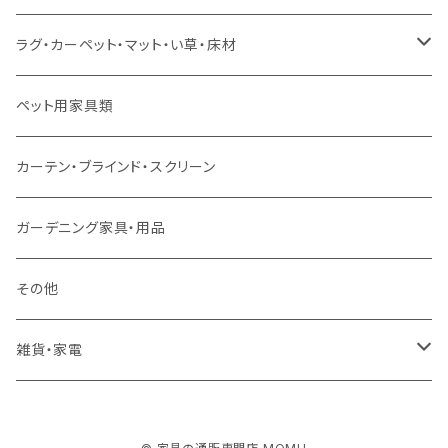
スツール・オットマン
セミダブルサイズ（マットレス付）
リフティングテーブル
キッズチェア
こたつ布団
本棚・シェルフ
ラグ・カーペット・マット・い草・床材
ソファ付属品
ダブルサイズ（マットレス付）
サイドテーブル・コーヒーテーブル
オフィスチェア・ゲーミングチェア
コタツ・布団セット
食器棚・収納庫
マット・フロアタイル
ペット用家具類
クッション・座椅子
ダブルサイズ以上（マットレス付）
デスク
ダイニングベンチ・スツール
レンジ台・カウンター
ラグ
カーテン・ブラインド・スクリーン
ロフトベッド
ラック
カーペット
ガーデニング家具・用品
二段ベッド
TVボード
その他
マットレス
キャビネット・飾り棚
雑貨・家電
シングルサイズ以下
付属品・部材
チェスト・ドレッサー
雑貨