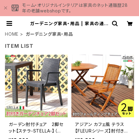
モーム・オリジナルインテリアは家具のネット通販歴28
年の老舗webshopです。
ガーデニング家具・用品 | 家具の通販
専門店 MOMU
HOME
ガーデニング家具・用品
ITEM LIST
ガーデン肘付チェア 2脚セ
アジアン カフェ風 テラス
ット【ステラ-STELLA-】（ガ
【FLEURシリーズ】肘付きチ
ーデン カフェ） SH-05-1
ェア 2脚セット SH-05-