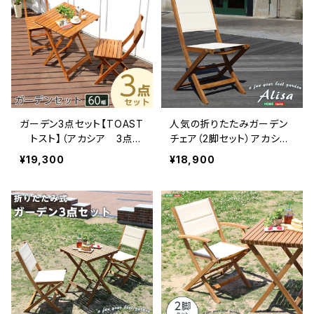
ガーデン3点セット【TOAST
人気の折りたたみガーデン
トスト】（アカシア 3点セ
チェア（2脚セット）アカシア
ット） SH-05-79444
材を使用 | Alisa-アリー
¥19,300
¥18,900
ザ- SH-01-ALS-GR