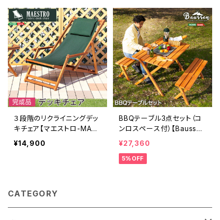
01-YEL3-GR
３段階のリクライニングデッ
BBQテーブル3点セット（コ
キチェア【マエストロ-MAES
ンロスペース付）【Baussen
TRO-】（ガーデニング 椅
-バウゼン-】 SH-05-817
¥14,900
¥27,360
子 リクライニング） SH-
61
5%OFF
05-79498
CATEGORY