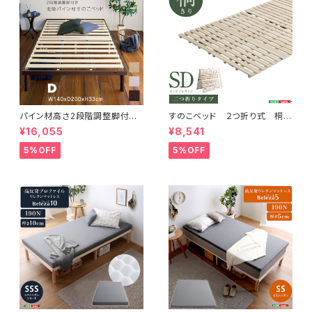
パイン材高さ2段階調整脚付き
すのこベッド ２つ折り式 桐仕
すのこベッド(ダブル) ASP-02
様(セミダブル)【Coh-ソーン-】
¥16,055
¥8,541
D
KIR-2-SD
5%OFF
5%OFF