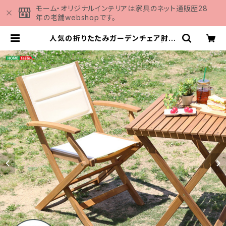
モーム・オリジナルインテリアは家具のネット通販歴28
年の老舗webshopです。
人気の折りたたみガーデンチェア肘付
き（2脚セット）アカシア材を使用 | Yu
el-ユエル- SH-01-YEL-GR | 家
具の通販専門店 MOMU