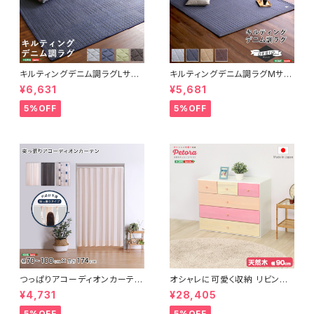
キルティングデニム調ラグLサイ
キルティングデニム調ラグMサイ
ズ(190x240cm)オールシーズ
ズ(185x185cm)オールシーズ
¥6,631
¥5,681
ン、滑り止め付き、手洗い対応【D
ン、滑り止め付き、手洗い対応【D
erid-デリッド-】 DRG-L
erid-デリッド-】 DRG-M
5%OFF
5%OFF
つっぱりアコーディオンカーテ
オシャレに可愛く収納 リビング
ン 100×174cm SH-16-TA
用ローチェスト 4段 幅90cm
¥4,731
¥28,405
DC
天然木（桐）日本製｜petora-
ペトラ- SH-08-PTR90
5%OFF
5%OFF