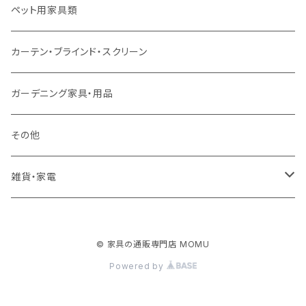
ソファ付属品
ダブルサイズ（マットレス付）
サイドテーブル・コーヒーテーブル
オフィスチェア・ゲーミングチェア
コタツ・布団セット
食器棚・収納庫
マット・フロアタイル
ペット用家具類
クッション・座椅子
ダブルサイズ以上（マットレス付）
デスク
ダイニングベンチ・スツール
レンジ台・カウンター
ラグ
カーテン・ブラインド・スクリーン
ロフトベッド
ラック
カーペット
ガーデニング家具・用品
二段ベッド
TVボード
その他
マットレス
キャビネット・飾り棚
雑貨・家電
シングルサイズ以下
付属品・部材
チェスト・ドレッサー
雑貨
© 家具の通販専門店 MOMU
セミダブルサイズ
ナイトテーブル
家電
Powered by
ダブルサイズ以上
下駄箱・シューズボックス