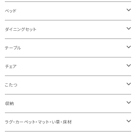
2.5人掛け
ベッド
2人掛け
シングルサイズ以下（フレームのみ）
ダイニングセット
1人掛け
セミダブルサイズ（フレームのみ）
ダイニング3点セット以下
テーブル
カウチソファ
ダブルサイズ（フレームのみ）
ダイニング4点セット
センターテーブル
チェア
コーナーソファ
ワイドダブルサイズ以上（フレームのみ）
ダイニング5点・6点セット
ダイニングテーブル
ダイニングチェア
こたつ
ソファセット
シングルサイズ以下（マットレス付）
ダイニング7点セット以上
カウンターテーブル
カウンターチェア
こたつテーブル
収納
スツール・オットマン
セミダブルサイズ（マットレス付）
リフティングテーブル
キッズチェア
こたつ布団
本棚・シェルフ
ラグ・カーペット・マット・い草・床材