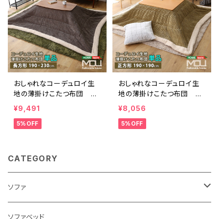
おしゃれなコーデュロイ生
おしゃれなコーデュロイ生
地の薄掛けこたつ布団 長
地の薄掛けこたつ布団 正
方形（190×230cm）単品【m
方形（190×190cm）単品【m
¥9,491
¥8,056
ou-ムー-】 SH-01-RCDR
ou-ムー-】 SH-01-SCDR
5%OFF
5%OFF
CATEGORY
ソファ
3人掛け
ソファベッド