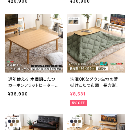
¥26,900
¥36,900
SH-01COL
品【ELTER-エルター-】 S
H-01-105WL
通年使える 木目調こたつ
洗濯OKなダウン生地の薄
カーボンフラットヒーター付
掛けこたつ布団 長方形（1
105cm×75cm幅 長方形 単
90×230cm）単品【mite-ミ
¥36,900
¥8,531
品【ropoca-ロポカ-】 SH
ーテ-】 SH-01-RDW
5%OFF
-01-105NA