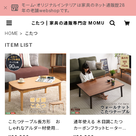
モーム・オリジナルインテリアは家具のネット通販歴28
年の老舗webshopです。
こたつ | 家具の通販専門店 MOMU
HOME
こたつ
ITEM LIST
こたつテーブル長方形 お
通年使える 木目調こたつ
しゃれなアルダー材使用継
カーボンフラットヒーター付
ぎ足タイプ Colle-コル-
105㎝×75㎝幅 長方形 単