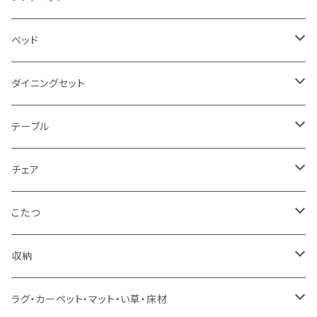
2.5人掛け
ベッド
2人掛け
シングルサイズ以下（フレームのみ）
ダイニングセット
1人掛け
セミダブルサイズ（フレームのみ）
ダイニング3点セット以下
テーブル
カウチソファ
ダブルサイズ（フレームのみ）
ダイニング4点セット
センターテーブル
チェア
コーナーソファ
ワイドダブルサイズ以上（フレームのみ）
ダイニング5点・6点セット
ダイニングテーブル
ダイニングチェア
こたつ
ソファセット
シングルサイズ以下（マットレス付）
ダイニング7点セット以上
カウンターテーブル
カウンターチェア
こたつテーブル
収納
スツール・オットマン
セミダブルサイズ（マットレス付）
リフティングテーブル
キッズチェア
こたつ布団
本棚・シェルフ
ラグ・カーペット・マット・い草・床材