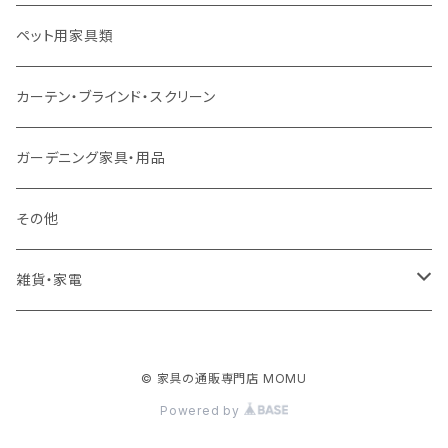
ソファ付属品
ダブルサイズ（マットレス付）
サイドテーブル・コーヒーテーブル
オフィスチェア・ゲーミングチェア
コタツ・布団セット
食器棚・収納庫
マット・フロアタイル
ペット用家具類
クッション・座椅子
ダブルサイズ以上（マットレス付）
デスク
ダイニングベンチ・スツール
レンジ台・カウンター
ラグ
カーテン・ブラインド・スクリーン
ロフトベッド
ラック
カーペット
ガーデニング家具・用品
二段ベッド
TVボード
その他
マットレス
キャビネット・飾り棚
雑貨・家電
シングルサイズ以下
付属品・部材
チェスト・ドレッサー
雑貨
© 家具の通販専門店 MOMU
セミダブルサイズ
ナイトテーブル
家電
Powered by