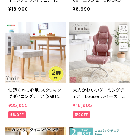
単品 【ARMOS】 SH-23-
¥18,900
¥8,990
AMR
快適な座り心地！スタッキン
大人かわいいゲーミングチ
グダイニングチェア（2脚セッ
ェア Louise ルイーズ O
ト）【-Ymir-ユミル】 SH-01
K-GGC
¥35,055
¥18,905
YMIR
5%OFF
5%OFF