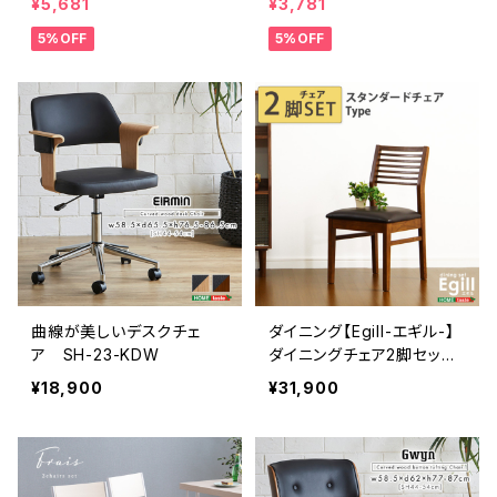
¥5,681
¥3,781
5%OFF
5%OFF
曲線が美しいデスクチェ
ダイニング【Egill-エギル-】
ア SH-23-KDW
ダイニングチェア2脚セット
（スタンダードチェアタイプ）
¥18,900
¥31,900
SH-01EGL-CHS