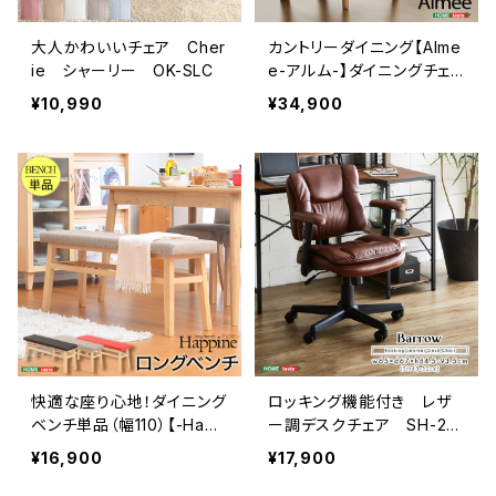
大人かわいいチェア Cher
カントリーダイニング【Alme
ie シャーリー OK-SLC
e-アルム-】ダイニングチェ
ア2脚セット SH-01ALM-
¥10,990
¥34,900
CH
快適な座り心地！ダイニング
ロッキング機能付き レザ
ベンチ単品（幅110）【-Happ
ー調デスクチェア SH-23-
ine-ハピネ】 SH-01HAPP
RLC
¥16,900
¥17,900
INE