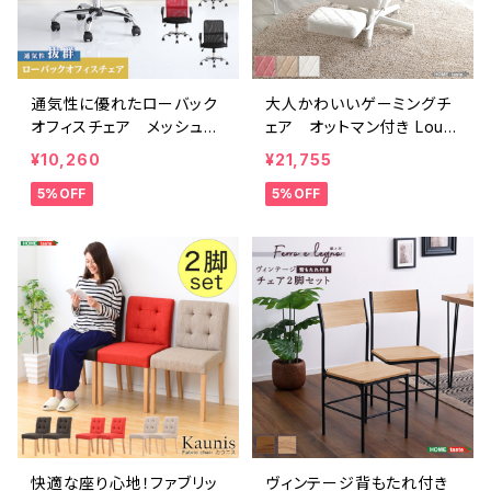
通気性に優れたローバック
大人かわいいゲーミングチ
オフィスチェア メッシュタ
ェア オットマン付き Louis
イプ【Remii-レミー-】 SH-
e plus ルイーズプリュス
¥10,260
¥21,755
05-90874
OK-GCO
5%OFF
5%OFF
快適な座り心地！ファブリッ
ヴィンテージ背もたれ付き