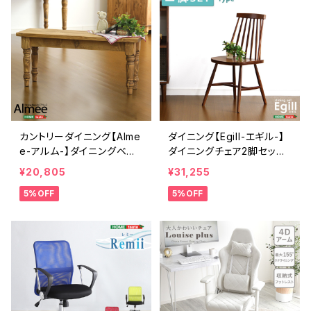
カントリーダイニング【Alme
ダイニング【Egill-エギル-】
e-アルム-】ダイニングベン
ダイニングチェア2脚セット
チ単品 SH-01ALM-B
（コムバックチェアタイプ）
¥20,805
¥31,255
SH-01EGL-CHC
5%OFF
5%OFF