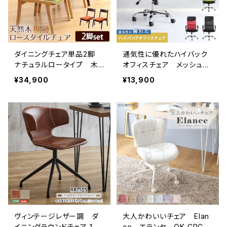
ダイニングチェア単品2脚
通気性に優れたハイバック
ナチュラルロータイプ 木
オフィスチェア メッシュタ
製アッシュ材｜Risum-リス
イプ【Remii-レミー-】 SH-
¥34,900
¥13,900
ム- SH-01RIS-2C
05-90878
ヴィンテージレザー調 ダ
大人かわいいチェア Elan
イニングラウンドチェア 1脚
ce エランセ OK-CRC