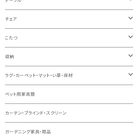
テーブル
カウチソファ
ダブルサイズ（フレームのみ）
ダイニング4点セット
センターテーブル
チェア
コーナーソファ
ワイドダブルサイズ以上（フレームのみ）
ダイニング5点・6点セット
ダイニングテーブル
ダイニングチェア
こたつ
ソファセット
シングルサイズ以下（マットレス付）
ダイニング7点セット以上
カウンターテーブル
カウンターチェア
こたつテーブル
収納
スツール・オットマン
セミダブルサイズ（マットレス付）
リフティングテーブル
キッズチェア
こたつ布団
本棚・シェルフ
ラグ・カーペット・マット・い草・床材
ソファ付属品
ダブルサイズ（マットレス付）
サイドテーブル・コーヒーテーブル
オフィスチェア・ゲーミングチェア
コタツ・布団セット
食器棚・収納庫
マット・フロアタイル
ペット用家具類
クッション・座椅子
ダブルサイズ以上（マットレス付）
デスク
ダイニングベンチ・スツール
レンジ台・カウンター
ラグ
カーテン・ブラインド・スクリーン
ロフトベッド
ラック
カーペット
ガーデニング家具・用品