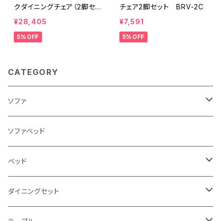
クダイニングチェア（2脚セッ
チェア2脚セット BRV-2C
ト）【-Kaunis-カウニス】 S
¥28,405
¥7,591
H-01KAUNIS
5%OFF
5%OFF
CATEGORY
ソファ
3人掛け
ソファベッド
2.5人掛け
ベッド
2人掛け
シングルサイズ以下（フレームのみ）
ダイニングセット
1人掛け
セミダブルサイズ（フレームのみ）
ダイニング3点セット以下