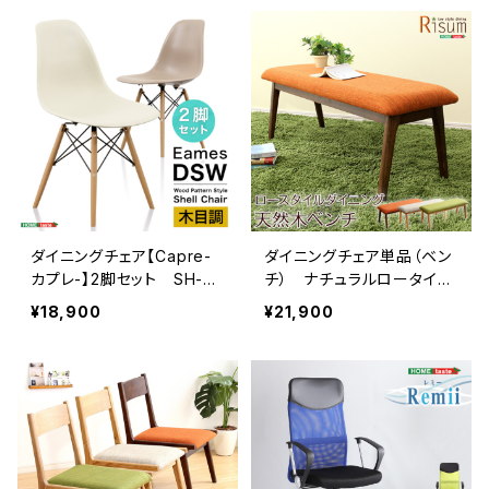
ダイニングチェア【Capre-
ダイニングチェア単品（ベン
カプレ-】2脚セット SH-01
チ） ナチュラルロータイ
CAP-CH
プ 木製アッシュ材｜Risu
¥18,900
¥21,900
m-リスム- SH-01RIS-B