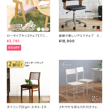
ロータイプキッズチェア【アニェ
曲線が美しいデスクチェア SH
ラ-AGNELLA -】（キッズ チェ
-23-KDW
¥3,781
¥18,900
ア 椅子）
5%OFF
ダイニング【Egill-エギル-】ダイ
さわやかな背もたれ付きチェア2