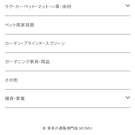
スツール・オットマン
セミダブルサイズ（マットレス付）
リフティングテーブル
キッズチェア
こたつ布団
本棚・シェルフ
ラグ・カーペット・マット・い草・床材
ソファ付属品
ダブルサイズ（マットレス付）
サイドテーブル・コーヒーテーブル
オフィスチェア・ゲーミングチェア
コタツ・布団セット
食器棚・収納庫
マット・フロアタイル
ペット用家具類
クッション・座椅子
ダブルサイズ以上（マットレス付）
デスク
ダイニングベンチ・スツール
レンジ台・カウンター
ラグ
カーテン・ブラインド・スクリーン
ロフトベッド
ラック
カーペット
ガーデニング家具・用品
二段ベッド
TVボード
その他
マットレス
キャビネット・飾り棚
雑貨・家電
シングルサイズ以下
付属品・部材
チェスト・ドレッサー
雑貨
© 家具の通販専門店 MOMU
セミダブルサイズ
ナイトテーブル
家電