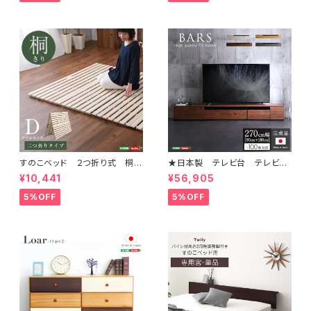
すのこベッド ２つ折り式 桐仕
★日本製 テレビ台 テレビボ
様(ダブル)【Coh-ソーン-】 KI
ード 270cm幅 【BARS-バ
¥10,441
¥56,905
R-2-D
ース-】 SH-24-BR270
5%OFF
5%OFF