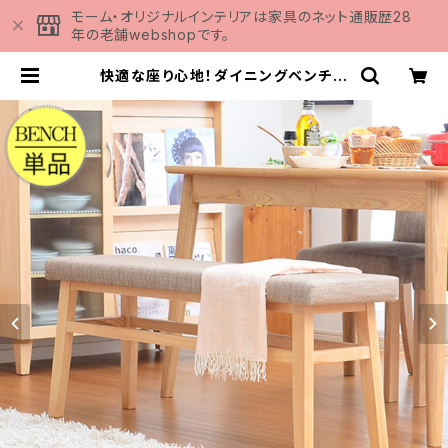
モーム・オリジナルインテリアは家具のネット通販歴28
年の老舗webshopです。
快適な座り心地！ダイニングベンチ単
品（幅110）【-Happine-ハピネ】 S
H-01HAPPINE | 家具の通販専門
店 MOMU