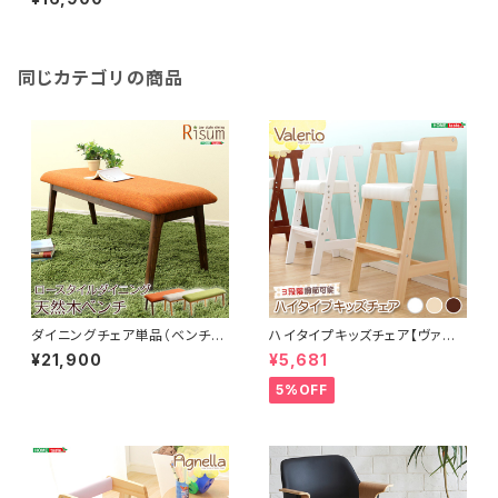
ピネ】 SH-01HAPPINE
同じカテゴリの商品
ダイニングチェア単品（ベンチ）
ハイタイプキッズチェア【ヴァレ
ナチュラルロータイプ 木製
リオ-VALERIO-】（キッズ チェ
¥21,900
¥5,681
アッシュ材｜Risum-リスム-
ア 椅子）
SH-01RIS-B
5%OFF