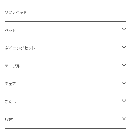
3人掛け
ソファベッド
2.5人掛け
ベッド
2人掛け
シングルサイズ以下（フレームのみ）
ダイニングセット
1人掛け
セミダブルサイズ（フレームのみ）
ダイニング3点セット以下
テーブル
カウチソファ
ダブルサイズ（フレームのみ）
ダイニング4点セット
センターテーブル
チェア
コーナーソファ
ワイドダブルサイズ以上（フレームのみ）
ダイニング5点・6点セット
ダイニングテーブル
ダイニングチェア
こたつ
ソファセット
シングルサイズ以下（マットレス付）
ダイニング7点セット以上
カウンターテーブル
カウンターチェア
こたつテーブル
収納