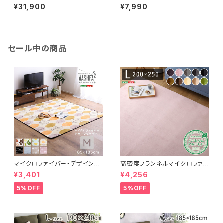
ニングチェア2脚セット（スタンダ
脚セット BFR-2C
¥31,900
¥7,990
ードチェアタイプ） SH-01EGL
-CHS
セール中の商品
マイクロファイバー・デザインラ
高密度フランネルマイクロファイ
グマットMサイズ（185×185cm）
バー・ラグマットLサイズ（200×2
¥3,401
¥4,256
洗えるラグマット 【WASHFA2】
50cm）洗えるラグマット｜ナル
FRG-D2-M
トレア
5%OFF
5%OFF