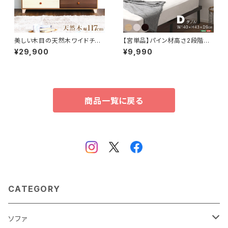
美しい木目の天然木ワイドチェ
【宮単品】パイン材高さ2段階調
スト 3段 幅117cm Loarシリー
整脚付きすのこベッド用(ダブル)
¥29,900
¥9,990
ズ 日本製・完成品｜Loar-ロ
HP-02D
ア- type2 SH-08-LR2ND1
17
商品一覧に戻る
CATEGORY
ソファ