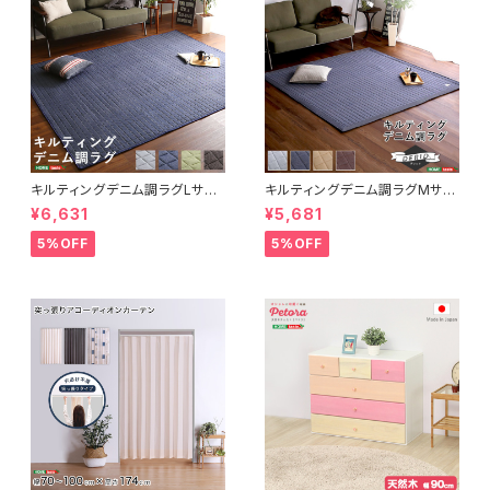
キルティングデニム調ラグLサイ
キルティングデニム調ラグMサイ
ズ(190x240cm)オールシーズ
ズ(185x185cm)オールシーズ
¥6,631
¥5,681
ン、滑り止め付き、手洗い対応【D
ン、滑り止め付き、手洗い対応【D
erid-デリッド-】 DRG-L
erid-デリッド-】 DRG-M
5%OFF
5%OFF