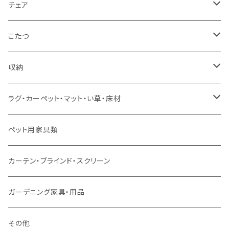
カウチソファ
ダブルサイズ（フレームのみ）
ダイニング4点セット
センターテーブル
チェア
コーナーソファ
ワイドダブルサイズ以上（フレームのみ）
ダイニング5点・6点セット
ダイニングテーブル
ダイニングチェア
こたつ
ソファセット
シングルサイズ以下（マットレス付）
ダイニング7点セット以上
カウンターテーブル
カウンターチェア
こたつテーブル
収納
スツール・オットマン
セミダブルサイズ（マットレス付）
リフティングテーブル
キッズチェア
こたつ布団
本棚・シェルフ
ラグ・カーペット・マット・い草・床材
ソファ付属品
ダブルサイズ（マットレス付）
サイドテーブル・コーヒーテーブル
オフィスチェア・ゲーミングチェア
コタツ・布団セット
食器棚・収納庫
マット・フロアタイル
ペット用家具類
クッション・座椅子
ダブルサイズ以上（マットレス付）
デスク
ダイニングベンチ・スツール
レンジ台・カウンター
ラグ
カーテン・ブラインド・スクリーン
ロフトベッド
ラック
カーペット
ガーデニング家具・用品
二段ベッド
TVボード
その他