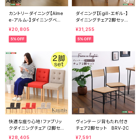
カントリーダイニング【Alme
ダイニング【Egill-エギル-】
e-アルム-】ダイニングベン
ダイニングチェア2脚セット
チ単品 SH-01ALM-B
（コムバックチェアタイプ）
¥20,805
¥31,255
SH-01EGL-CHC
5%OFF
5%OFF
快適な座り心地！ファブリッ
ヴィンテージ背もたれ付き
クダイニングチェア（2脚セッ
チェア2脚セット BRV-2C
ト）【-Kaunis-カウニス】 S
¥28,405
¥7,591