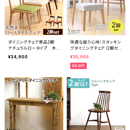
ダイニングチェア単品2脚
快適な座り心地！スタッキン
ナチュラルロータイプ 木
グダイニングチェア（2脚セッ
製アッシュ材｜Risum-リス
ト）【-Ymir-ユミル】 SH-01
¥34,900
¥35,055
ム- SH-01RIS-2C
YMIR
5%OFF