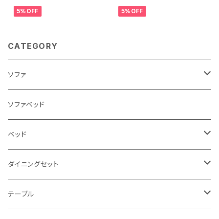
H-01KAUNIS
5%OFF
5%OFF
CATEGORY
ソファ
3人掛け
ソファベッド
2.5人掛け
ベッド
2人掛け
シングルサイズ以下（フレームのみ）
ダイニングセット
1人掛け
セミダブルサイズ（フレームのみ）
ダイニング3点セット以下
テーブル