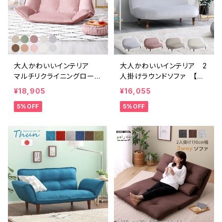
大人かわいいインテリア
大人かわいいインテリア 2
マルチリクライニングローソ
人掛けラウンドソファ 【Ch
ファ【Chammy -チャミー-】
ammy -チャミー-】 SH-0
¥18,905
¥16,055
SH-07-OKMRS
7-OKRS2
5%OFF
5%OFF