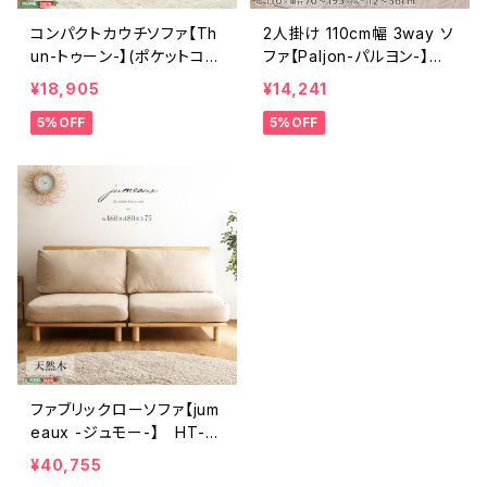
コンパクトカウチソファ【Th
2人掛け 110cm幅 3way ソ
un-トゥーン-】(ポケットコイ
ファ【Paljon-パルヨン-】 F
ル入り 二人掛け 日本
3W-110
¥18,905
¥14,241
製) SH-07-THN
5%OFF
5%OFF
ファブリックローソファ【jum
eaux -ジュモー-】 HT-L
SF
¥40,755