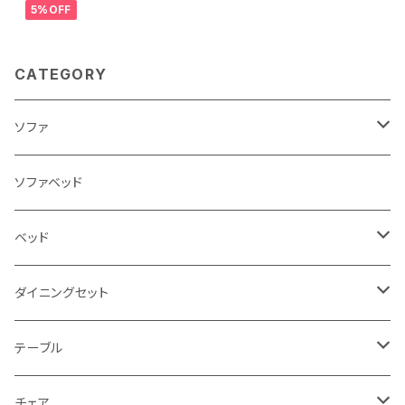
5%OFF
CATEGORY
ソファ
3人掛け
ソファベッド
2.5人掛け
ベッド
2人掛け
シングルサイズ以下（フレームのみ）
ダイニングセット
1人掛け
セミダブルサイズ（フレームのみ）
ダイニング3点セット以下
テーブル
カウチソファ
ダブルサイズ（フレームのみ）
ダイニング4点セット
センターテーブル
チェア