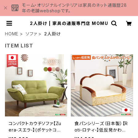
モーム・オリジナルインテリアは家具のネット通販歴28
年の老舗webshopです。
2人掛け | 家具の通販専門店 MOMU
HOME
ソファ
2人掛け
ITEM LIST
コンパクトカウチソファ【Zu
食パンシリーズ（日本製）【R
era-スエラ-】(ポケットコイ
oti-ロティ-】低反発かわい
ル リクライニング 起毛タ
い食パンソファ SH-07-R