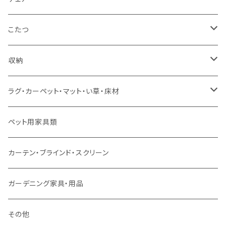
コーナーソファ
ワイドダブルサイズ以上（フレームのみ）
ダイニング5点・6点セット
ダイニングテーブル
ダイニングチェア
こたつ
ソファセット
シングルサイズ以下（マットレス付）
ダイニング7点セット以上
カウンターテーブル
カウンターチェア
こたつテーブル
収納
スツール・オットマン
セミダブルサイズ（マットレス付）
リフティングテーブル
キッズチェア
こたつ布団
本棚・シェルフ
ラグ・カーペット・マット・い草・床材
ソファ付属品
ダブルサイズ（マットレス付）
サイドテーブル・コーヒーテーブル
オフィスチェア・ゲーミングチェア
コタツ・布団セット
食器棚・収納庫
マット・フロアタイル
ペット用家具類
クッション・座椅子
ダブルサイズ以上（マットレス付）
デスク
ダイニングベンチ・スツール
レンジ台・カウンター
ラグ
カーテン・ブラインド・スクリーン
ロフトベッド
ラック
カーペット
ガーデニング家具・用品
二段ベッド
TVボード
その他