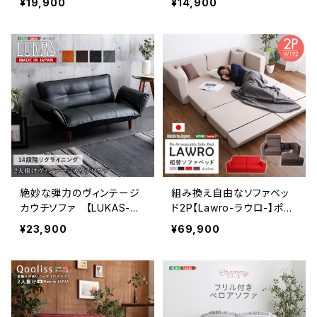
¥19,900
¥14,900
イプ 日本製) SH-07-Z
OT-SF
UR
絶妙な弾力のヴィンテージ
組み換え自由なソファベッ
カウチソファ 【LUKAS-ル
ド2P【Lawro-ラウロ-】ポケ
ーカス-】 SH-07-VTCO-
ットコイル 2人掛 ソファベッ
¥23,900
¥69,900
1
ド 日本製 ローベッド カウ
チ SH-07-LAW2P