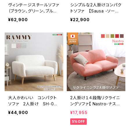
ヴィンテージスチールソファ
シンプルな2人掛けコンパク
（ブラウン、グリーン、ブルー
トソファ 【Sausa -ソー
の3色） | Matthew-マシュ
ザ-】 SH-07-CPS
¥62,900
¥22,900
ー- SH-01-MAT-SF
大人かわいい コンパクト
2人掛け１４段階リクライニ
ソファ 2人掛け SH-06-
ングソファ【 Nastro-ナスト
OKCTS
ロ-】 日本製 2P ソファ S
¥44,900
¥17,955
H-07-NST
5%OFF