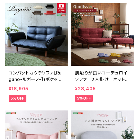
コンパクトカウチソファ【Ru
肌触りが良いコーデュロイ
gano-ルガーノ-】(ポケット
ソファ ２人掛け オットマ
コイル リクライニング レザ
ンセット【Qooliss-クーリ
¥18,905
¥28,405
ー風 日本製) SH-07-RG
ス-】 SH-07-CDS-S
5%OFF
5%OFF
N