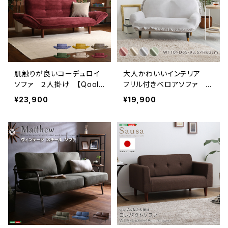
肌触りが良いコーデュロイ
大人かわいいインテリア
ソファ ２人掛け 【Qoolis
フリル付きベロアソファ 2
s-クーリス-】 SH-07-CD
人掛け 【Chammy -チャミ
¥23,900
¥19,900
S
ー-】 SH-07-OKBF-2