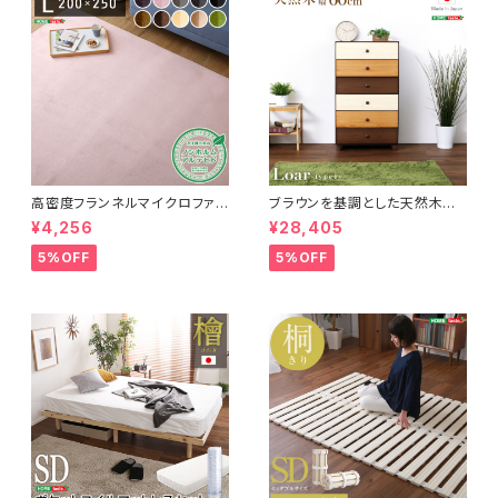
高密度フランネルマイクロファイ
ブラウンを基調とした天然木ハ
バー・ラグマットLサイズ（200×2
イチェスト 6段 幅60cm Loar
¥4,256
¥28,405
50cm）洗えるラグマット｜ナル
シリーズ 日本製・完成品｜Loar
トレア
-ロア- type1 SH-08-LR60
5%OFF
5%OFF