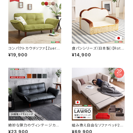
コンパクトカウチソファ【Zuera-
食パンシリーズ（日本製）【Roti-
スエラ-】(ポケットコイル リク
ロティ-】低反発かわいい食パン
¥19,900
¥14,900
ライニング 起毛タイプ 日本
ソファ SH-07-ROT-SF
製) SH-07-ZUR
絶妙な弾力のヴィンテージカウ
組み換え自由なソファベッド2P
チソファ 【LUKAS-ルーカス-】
【Lawro-ラウロ-】ポケットコイ
¥23,900
¥69,900