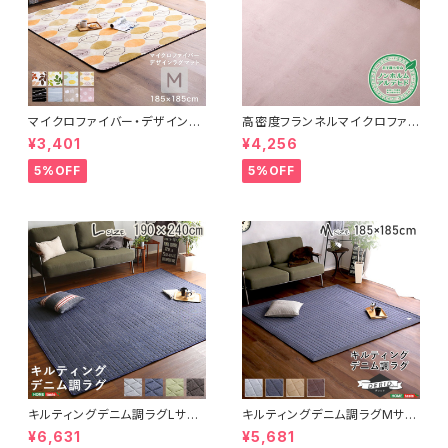
マイクロファイバー・デザインラ
高密度フランネルマイクロファイ
グマットMサイズ（185×185cm）
バー・ラグマットLサイズ（200×2
¥3,401
¥4,256
洗えるラグマット 【WASHFA2】
50cm）洗えるラグマット｜ナル
FRG-D2-M
トレア
5%OFF
5%OFF
キルティングデニム調ラグLサイ
キルティングデニム調ラグMサイ
ズ(190x240cm)オールシーズ
ズ(185x185cm)オールシーズ
¥6,631
¥5,681
ン、滑り止め付き、手洗い対応【D
ン、滑り止め付き、手洗い対応【D