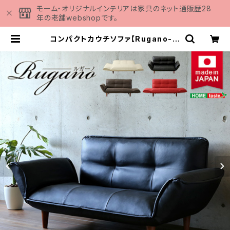
モーム・オリジナルインテリアは家具のネット通販歴28
年の老舗webshopです。
コンパクトカウチソファ【Rugano-ル
ガーノ-】(ポケットコイル リクライニ
ング レザー風 日本製) SH-07-RG
N | 家具の通販専門店 MOMU