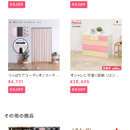
erid-デリッド-】 DRG-L
erid-デリッド-】 DRG-M
5%OFF
5%OFF
つっぱりアコーディオンカーテ
オシャレに可愛く収納 リビング
ン 100×174cm SH-16-TA
用ローチェスト 4段 幅90cm
¥4,731
¥28,405
DC
天然木（桐）日本製｜petora-
ペトラ- SH-08-PTR90
5%OFF
5%OFF
その他の商品