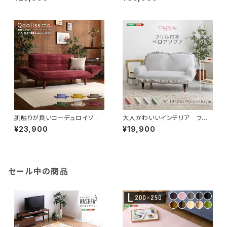
SH-07-VTCO-1
ル 2人掛 ソファベッド 日本製 ロ
ーベッド カウチ SH-07-LAW
2P
肌触りが良いコーデュロイソフ
大人かわいいインテリア フリ
ァ ２人掛け 【Qooliss-クー
ル付きベロアソファ 2人掛け
¥23,900
¥19,900
リス-】 SH-07-CDS
【Chammy -チャミー-】 SH-
07-OKBF-2
セール中の商品