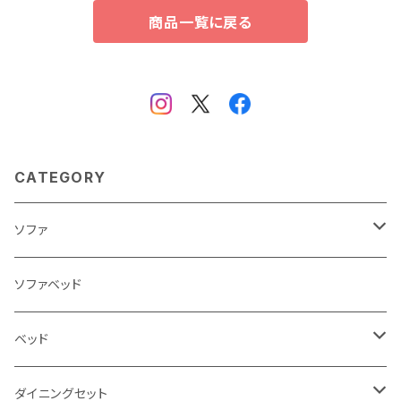
商品一覧に戻る
CATEGORY
ソファ
3人掛け
ソファベッド
2.5人掛け
ベッド
2人掛け
シングルサイズ以下（フレームのみ）
ダイニングセット