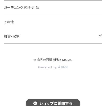
ロフトベッド
ラック
カーペット
ガーデニング家具・用品
二段ベッド
TVボード
その他
マットレス
キャビネット・飾り棚
雑貨・家電
シングルサイズ以下
付属品・部材
チェスト・ドレッサー
雑貨
© 家具の通販専門店 MOMU
セミダブルサイズ
ナイトテーブル
家電
Powered by
ダブルサイズ以上
下駄箱・シューズボックス
ハンガー
ショップに質問する