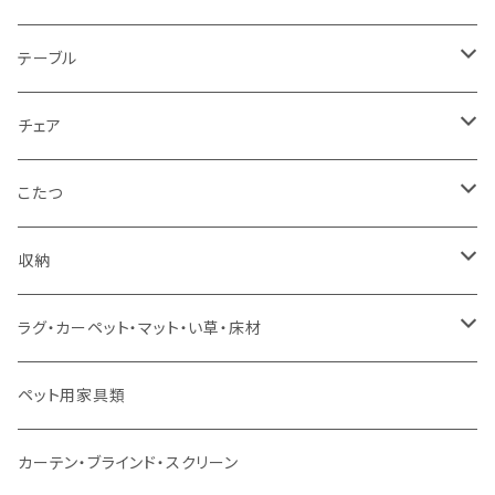
1人掛け
セミダブルサイズ（フレームのみ）
ダイニング3点セット以下
テーブル
カウチソファ
ダブルサイズ（フレームのみ）
ダイニング4点セット
センターテーブル
チェア
コーナーソファ
ワイドダブルサイズ以上（フレームのみ）
ダイニング5点・6点セット
ダイニングテーブル
ダイニングチェア
こたつ
ソファセット
シングルサイズ以下（マットレス付）
ダイニング7点セット以上
カウンターテーブル
カウンターチェア
こたつテーブル
収納
スツール・オットマン
セミダブルサイズ（マットレス付）
リフティングテーブル
キッズチェア
こたつ布団
本棚・シェルフ
ラグ・カーペット・マット・い草・床材
ソファ付属品
ダブルサイズ（マットレス付）
サイドテーブル・コーヒーテーブル
オフィスチェア・ゲーミングチェア
コタツ・布団セット
食器棚・収納庫
マット・フロアタイル
ペット用家具類
クッション・座椅子
ダブルサイズ以上（マットレス付）
デスク
ダイニングベンチ・スツール
レンジ台・カウンター
ラグ
カーテン・ブラインド・スクリーン