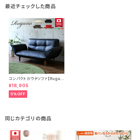
最近チェックした商品
コンパクトカウチソファ【Rugan
o-ルガーノ-】(ポケットコイル リ
¥18,905
クライニング レザー風 日本製)
SH-07-RGN
5%OFF
同じカテゴリの商品