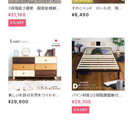
3段階高さ調節 国産総檜脚付
すのこベッド ロール式 桐仕
きすのこベッド 【Pierna-ピエル
様(セミダブル)【Schlaf-シュラ
¥31,160
¥8,490
ナ-】(ポケットコイルロールマッ
フ-】 桐 すのこ ロール式
トレス付き) セミダブル
すのこベッド セミダブル 湿
5%OFF
気 スノコマット 折りたたみ
KIR-R-SD
美しい木目の天然木ワイドチェ
パイン材高さ2段階調整脚付き
スト 3段 幅117cm Loarシリー
すのこベッド ポケットコイルマッ
¥29,900
¥29,355
ズ 日本製・完成品｜Loar-ロ
トレスセット(ダブル) ASP-SR
ア- type2 SH-08-LR2ND1
M-D
5%OFF
17