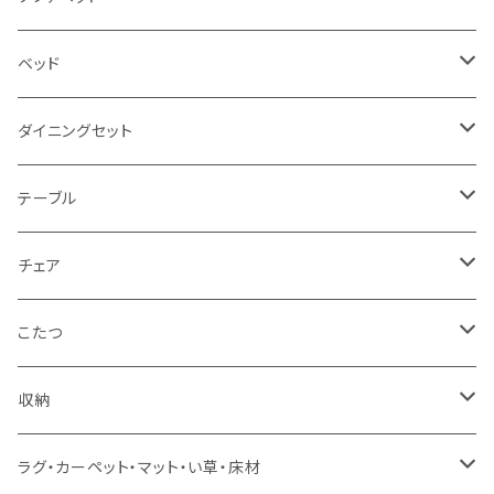
2.5人掛け
ベッド
2人掛け
シングルサイズ以下（フレームのみ）
ダイニングセット
1人掛け
セミダブルサイズ（フレームのみ）
ダイニング3点セット以下
テーブル
カウチソファ
ダブルサイズ（フレームのみ）
ダイニング4点セット
センターテーブル
チェア
コーナーソファ
ワイドダブルサイズ以上（フレームのみ）
ダイニング5点・6点セット
ダイニングテーブル
ダイニングチェア
こたつ
ソファセット
シングルサイズ以下（マットレス付）
ダイニング7点セット以上
カウンターテーブル
カウンターチェア
こたつテーブル
収納
スツール・オットマン
セミダブルサイズ（マットレス付）
リフティングテーブル
キッズチェア
こたつ布団
本棚・シェルフ
ラグ・カーペット・マット・い草・床材