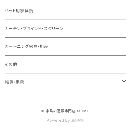
ソファ付属品
ダブルサイズ（マットレス付）
サイドテーブル・コーヒーテーブル
オフィスチェア・ゲーミングチェア
コタツ・布団セット
食器棚・収納庫
マット・フロアタイル
ペット用家具類
クッション・座椅子
ダブルサイズ以上（マットレス付）
デスク
ダイニングベンチ・スツール
レンジ台・カウンター
ラグ
カーテン・ブラインド・スクリーン
ロフトベッド
ラック
カーペット
ガーデニング家具・用品
二段ベッド
TVボード
その他
マットレス
キャビネット・飾り棚
雑貨・家電
シングルサイズ以下
付属品・部材
チェスト・ドレッサー
雑貨
© 家具の通販専門店 MOMU
セミダブルサイズ
ナイトテーブル
家電
Powered by