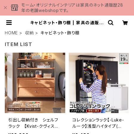
モーム・オリジナルインテリアは家具のネット通販歴28
年の老舗webshopです。
キャビネット・飾り棚 | 家具の通販専
門店 MOMU
HOME
収納
キャビネット・飾り棚
ITEM LIST
引出し収納付き シェルフ
コレクションラック【-Luke-
ラック 【Kvist-クヴィス
ルーク】浅型ハイタイプ(専
ト-】 SH-LI-100004
用上置き) CLR-485UP