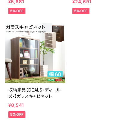
¥5,681
¥24,691
共通）CLR-900M
485SET
5%OFF
5%OFF
収納家具【DEALS-ディール
ズ-】ガラスキャビネット
¥8,541
5%OFF