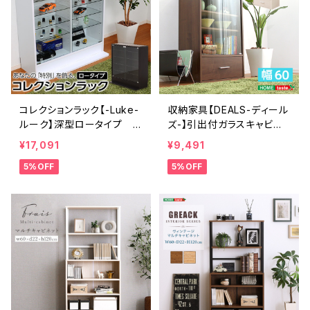
コレクションラック【-Luke-
収納家具【DEALS-ディール
ルーク】深型ロータイプ C
ズ-】引出付ガラスキャビネ
LR-D-900
ット DS60-DR
¥17,091
¥9,491
5%OFF
5%OFF