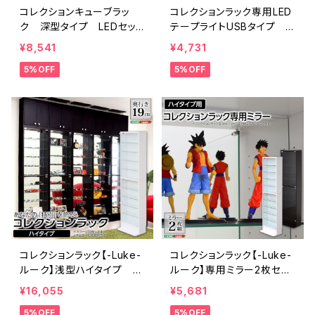
コレクションキューブラッ
コレクションラック専用LED
ク 深型タイプ LEDセッ
テープライトUSBタイプ L
ト QCLR-D29-SET
ED-BCL
¥8,541
¥4,731
5%OFF
5%OFF
コレクションラック【-Luke-
コレクションラック【-Luke-
ルーク】浅型ハイタイプ C
ルーク】専用ミラー2枚セッ
LR-485
ト（ハイタイプ用/深型・浅型
¥16,055
¥5,681
共通） CLR-485M
5%OFF
5%OFF