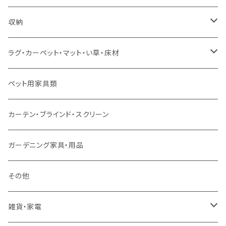
ソファセット
シングルサイズ以下（マットレス付）
ダイニング7点セット以上
カウンターテーブル
カウンターチェア
こたつテーブル
収納
スツール・オットマン
セミダブルサイズ（マットレス付）
リフティングテーブル
キッズチェア
こたつ布団
本棚・シェルフ
ラグ・カーペット・マット・い草・床材
ソファ付属品
ダブルサイズ（マットレス付）
サイドテーブル・コーヒーテーブル
オフィスチェア・ゲーミングチェア
コタツ・布団セット
食器棚・収納庫
マット・フロアタイル
ペット用家具類
クッション・座椅子
ダブルサイズ以上（マットレス付）
デスク
ダイニングベンチ・スツール
レンジ台・カウンター
ラグ
カーテン・ブラインド・スクリーン
ロフトベッド
ラック
カーペット
ガーデニング家具・用品
二段ベッド
TVボード
その他
マットレス
キャビネット・飾り棚
雑貨・家電