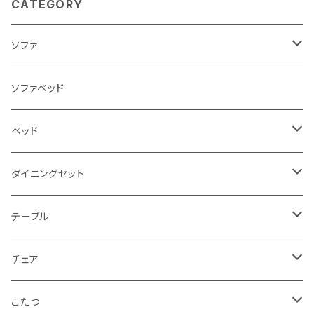
CATEGORY
ソファ
3人掛け
ソファベッド
2.5人掛け
ベッド
2人掛け
シングルサイズ以下（フレームのみ）
ダイニングセット
1人掛け
セミダブルサイズ（フレームのみ）
ダイニング3点セット以下
テーブル
カウチソファ
ダブルサイズ（フレームのみ）
ダイニング4点セット
センターテーブル
チェア
コーナーソファ
ワイドダブルサイズ以上（フレームのみ）
ダイニング5点・6点セット
ダイニングテーブル
ダイニングチェア
こたつ