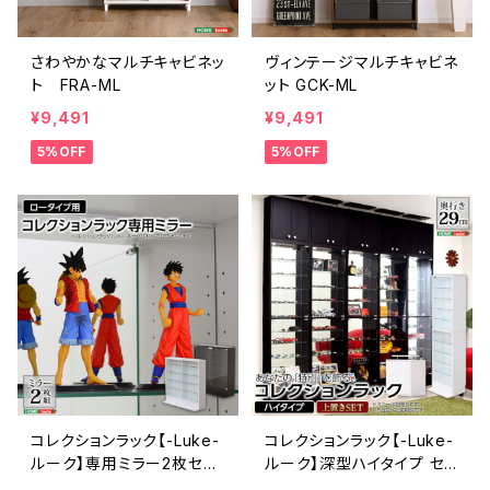
さわやかなマルチキャビネッ
ヴィンテージマルチキャビネ
ト FRA-ML
ット GCK-ML
¥9,491
¥9,491
5%OFF
5%OFF
コレクションラック【-Luke-
コレクションラック【-Luke-
ルーク】専用ミラー2枚セッ
ルーク】深型ハイタイプ セッ
ト（ロータイプ用/深型・浅型
ト（本体+上置き） CLR-D-