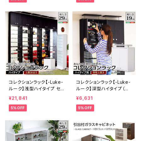
コレクションラック【-Luke-
コレクションラック【-Luke-
ルーク】浅型ハイタイプ セッ
ルーク】深型ハイタイプ（専
ト（本体+上置き） CLR-4
用上置き） CLR-D-485U
¥21,841
¥6,631
85SET
P
5%OFF
5%OFF