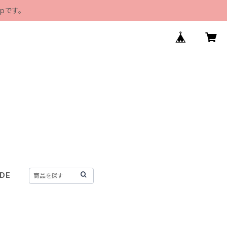
pです。
IDE