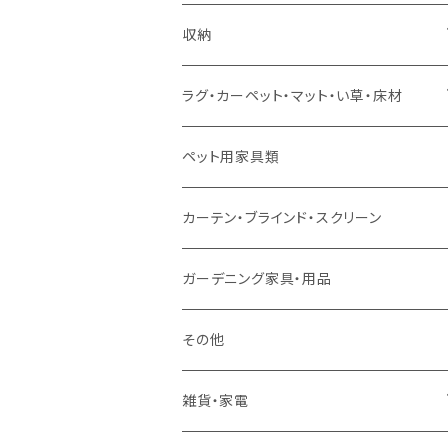
ソファセット
シングルサイズ以下（マットレス付）
ダイニング7点セット以上
カウンターテーブル
カウンターチェア
こたつテーブル
収納
スツール・オットマン
セミダブルサイズ（マットレス付）
リフティングテーブル
キッズチェア
こたつ布団
本棚・シェルフ
ラグ・カーペット・マット・い草・床材
ソファ付属品
ダブルサイズ（マットレス付）
サイドテーブル・コーヒーテーブル
オフィスチェア・ゲーミングチェア
コタツ・布団セット
食器棚・収納庫
マット・フロアタイル
ペット用家具類
クッション・座椅子
ダブルサイズ以上（マットレス付）
デスク
ダイニングベンチ・スツール
レンジ台・カウンター
ラグ
カーテン・ブラインド・スクリーン
ロフトベッド
ラック
カーペット
ガーデニング家具・用品
二段ベッド
TVボード
その他
マットレス
キャビネット・飾り棚
雑貨・家電