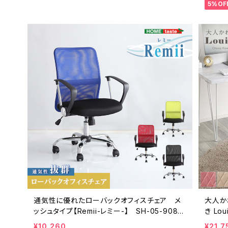
5%OF
通気性に優れたローバックオフィスチェア メ
大人か
ッシュタイプ【Remii-レミー-】 SH-05-9087
き Lo
4
¥10,260
¥21,7