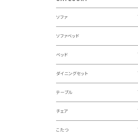
ソファ
3人掛け
ソファベッド
2.5人掛け
ベッド
2人掛け
シングルサイズ以下（フレームのみ）
ダイニングセット
1人掛け
セミダブルサイズ（フレームのみ）
ダイニング3点セット以下
テーブル
カウチソファ
ダブルサイズ（フレームのみ）
ダイニング4点セット
センターテーブル
チェア
コーナーソファ
ワイドダブルサイズ以上（フレームのみ）
ダイニング5点・6点セット
ダイニングテーブル
ダイニングチェア
こたつ