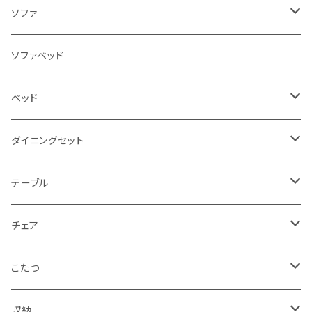
ソファ
3人掛け
ソファベッド
2.5人掛け
ベッド
2人掛け
シングルサイズ以下（フレームのみ）
ダイニングセット
1人掛け
セミダブルサイズ（フレームのみ）
ダイニング3点セット以下
テーブル
カウチソファ
ダブルサイズ（フレームのみ）
ダイニング4点セット
センターテーブル
チェア
コーナーソファ
ワイドダブルサイズ以上（フレームのみ）
ダイニング5点・6点セット
ダイニングテーブル
ダイニングチェア
こたつ
ソファセット
シングルサイズ以下（マットレス付）
ダイニング7点セット以上
カウンターテーブル
カウンターチェア
こたつテーブル
収納