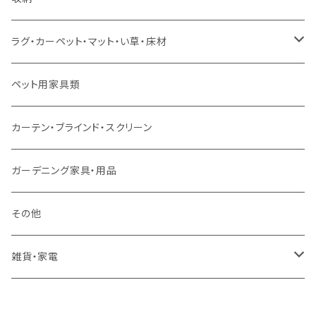
スツール・オットマン
セミダブルサイズ（マットレス付）
リフティングテーブル
キッズチェア
こたつ布団
本棚・シェルフ
ラグ・カーペット・マット・い草・床材
ソファ付属品
ダブルサイズ（マットレス付）
サイドテーブル・コーヒーテーブル
オフィスチェア・ゲーミングチェア
コタツ・布団セット
食器棚・収納庫
マット・フロアタイル
ペット用家具類
クッション・座椅子
ダブルサイズ以上（マットレス付）
デスク
ダイニングベンチ・スツール
レンジ台・カウンター
ラグ
カーテン・ブラインド・スクリーン
ロフトベッド
ラック
カーペット
ガーデニング家具・用品
二段ベッド
TVボード
その他
マットレス
キャビネット・飾り棚
雑貨・家電
シングルサイズ以下
付属品・部材
チェスト・ドレッサー
雑貨