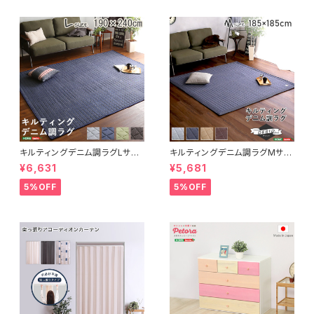
キルティングデニム調ラグLサイ
キルティングデニム調ラグMサイ
ズ(190x240cm)オールシーズ
ズ(185x185cm)オールシーズ
¥6,631
¥5,681
ン、滑り止め付き、手洗い対応【D
ン、滑り止め付き、手洗い対応【D
erid-デリッド-】 DRG-L
erid-デリッド-】 DRG-M
5%OFF
5%OFF