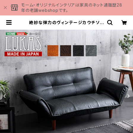
モーム・オリジナルインテリアは家具のネット通販歴28
年の老舗webshopです。
絶妙な弾力のヴィンテージカウチソフ
ァ 【LUKAS-ルーカス-】 SH-07
-VTCO-1 | 家具の通販専門店 MO
MU