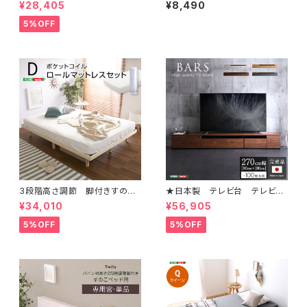
用ハイチェスト 6段 幅60cm 天
様(セミダブル)【Schlaf-シュラ
¥28,405
¥8,490
然木（桐）日本製｜petora-ペト
フ-】 桐 すのこ ロール式
ラ- SH-08-PTR60
すのこベッド セミダブル 湿
5%OFF
気 スノコマット 折りたたみ
KIR-R-SD
3段階高さ調節 脚付きすのこ
★日本製 テレビ台 テレビボ
ベッド(ダブル) 【Lilitta-リリッ
ード 270cm幅 【BARS-バ
¥34,010
¥56,905
タ-】(ポケットコイルロールマット
ース-】 SH-24-BR270
レス付き) ダブル LPS-HRM
5%OFF
5%OFF
-D