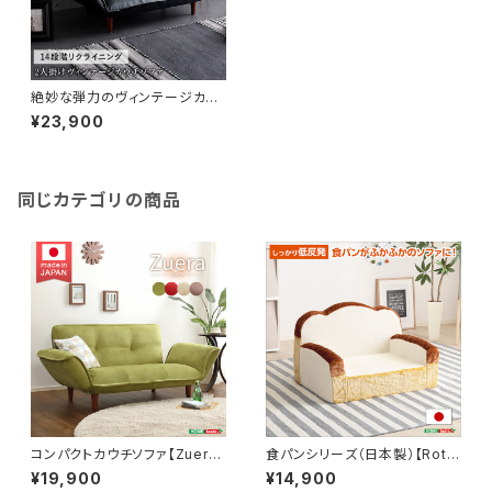
絶妙な弾力のヴィンテージカウ
チソファ 【LUKAS-ルーカス-】
¥23,900
SH-07-VTCO-1
同じカテゴリの商品
コンパクトカウチソファ【Zuera-
食パンシリーズ（日本製）【Roti-
スエラ-】(ポケットコイル リク
ロティ-】低反発かわいい食パン
¥19,900
¥14,900
ライニング 起毛タイプ 日本
ソファ SH-07-ROT-SF