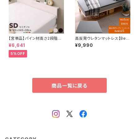
【宮単品】パイン材高さ2段階調
高反発ウレタンマットレス【Bele
整脚付きすのこベッド用(セミダ
za5-ベレーザ・ファイブ-】(クイ
¥6,641
¥9,990
ブル)
ーン) ORM-05Q
5%OFF
商品一覧に戻る