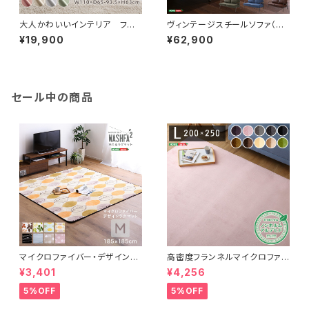
大人かわいいインテリア フリ
ヴィンテージスチールソファ（ブ
ル付きベロアソファ 2人掛け
ラウン、グリーン、ブルーの3色）
¥19,900
¥62,900
【Chammy -チャミー-】 SH-
| Matthew-マシュー- SH-0
07-OKBF-2
1-MAT-SF
セール中の商品
マイクロファイバー・デザインラ
高密度フランネルマイクロファイ
グマットMサイズ（185×185cm）
バー・ラグマットLサイズ（200×2
¥3,401
¥4,256
洗えるラグマット 【WASHFA2】
50cm）洗えるラグマット｜ナル
FRG-D2-M
トレア
5%OFF
5%OFF