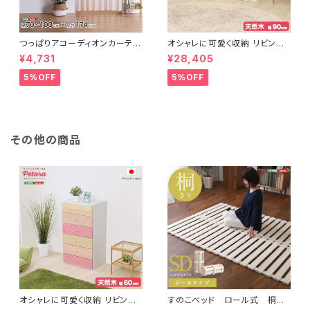
つっぱりアコーディオンカーテ
オシャレに可愛く収納 リビング
ン 100×174cm SH-16-TA
用ローチェスト 4段 幅90cm
¥4,731
¥28,405
DC
天然木（桐）日本製｜petora-
ペトラ- SH-08-PTR90
5%OFF
5%OFF
その他の商品
オシャレに可愛く収納 リビング
すのこベッド ロール式 桐仕