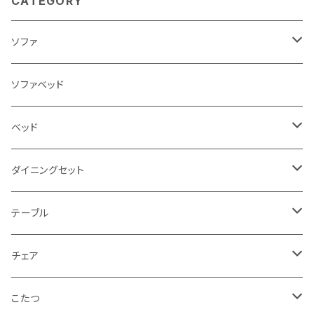
CATEGORY
ソファ
3人掛け
ソファベッド
2.5人掛け
ベッド
2人掛け
シングルサイズ以下（フレームのみ）
ダイニングセット
1人掛け
セミダブルサイズ（フレームのみ）
ダイニング3点セット以下
テーブル
カウチソファ
ダブルサイズ（フレームのみ）
ダイニング4点セット
センターテーブル
チェア
コーナーソファ
ワイドダブルサイズ以上（フレームのみ）
ダイニング5点・6点セット
ダイニングテーブル
ダイニングチェア
こたつ