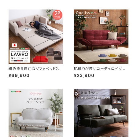
製) SH-07-ZUR
組み換え自由なソファベッド2P
肌触りが良いコーデュロイソフ
【Lawro-ラウロ-】ポケットコイ
ァ ２人掛け 【Qooliss-クー
¥69,900
¥23,900
ル 2人掛 ソファベッド 日本製 ロ
リス-】 SH-07-CDS
ーベッド カウチ SH-07-LAW
2P