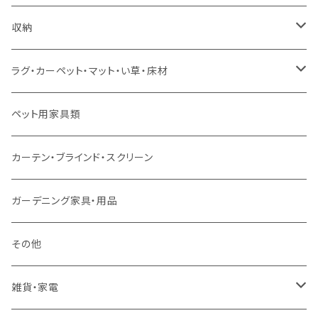
ソファセット
シングルサイズ以下（マットレス付）
ダイニング7点セット以上
カウンターテーブル
カウンターチェア
こたつテーブル
収納
スツール・オットマン
セミダブルサイズ（マットレス付）
リフティングテーブル
キッズチェア
こたつ布団
本棚・シェルフ
ラグ・カーペット・マット・い草・床材
ソファ付属品
ダブルサイズ（マットレス付）
サイドテーブル・コーヒーテーブル
オフィスチェア・ゲーミングチェア
コタツ・布団セット
食器棚・収納庫
マット・フロアタイル
ペット用家具類
クッション・座椅子
ダブルサイズ以上（マットレス付）
デスク
ダイニングベンチ・スツール
レンジ台・カウンター
ラグ
カーテン・ブラインド・スクリーン
ロフトベッド
ラック
カーペット
ガーデニング家具・用品
二段ベッド
TVボード
その他
マットレス
キャビネット・飾り棚
雑貨・家電