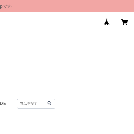
pです。
IDE