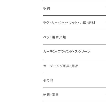
ソファセット
シングルサイズ以下（マットレス付）
ダイニング7点セット以上
カウンターテーブル
カウンターチェア
こたつテーブル
収納
スツール・オットマン
セミダブルサイズ（マットレス付）
リフティングテーブル
キッズチェア
こたつ布団
本棚・シェルフ
ラグ・カーペット・マット・い草・床材
ソファ付属品
ダブルサイズ（マットレス付）
サイドテーブル・コーヒーテーブル
オフィスチェア・ゲーミングチェア
コタツ・布団セット
食器棚・収納庫
マット・フロアタイル
ペット用家具類
クッション・座椅子
ダブルサイズ以上（マットレス付）
デスク
ダイニングベンチ・スツール
レンジ台・カウンター
ラグ
カーテン・ブラインド・スクリーン
ロフトベッド
ラック
カーペット
ガーデニング家具・用品
二段ベッド
TVボード
その他
マットレス
キャビネット・飾り棚
雑貨・家電