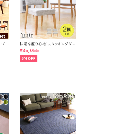
ナチュ
快適な座り心地！スタッキングダイ
ュ材
ニングチェア（2脚セット）【-Ymir-
¥35,055
IS-
ユミル】 SH-01YMIR
5%OFF