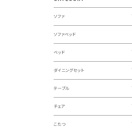
ソファ
3人掛け
ソファベッド
2.5人掛け
ベッド
2人掛け
シングルサイズ以下（フレームのみ）
ダイニングセット
1人掛け
セミダブルサイズ（フレームのみ）
ダイニング3点セット以下
テーブル
カウチソファ
ダブルサイズ（フレームのみ）
ダイニング4点セット
センターテーブル
チェア
コーナーソファ
ワイドダブルサイズ以上（フレームのみ）
ダイニング5点・6点セット
ダイニングテーブル
ダイニングチェア
こたつ