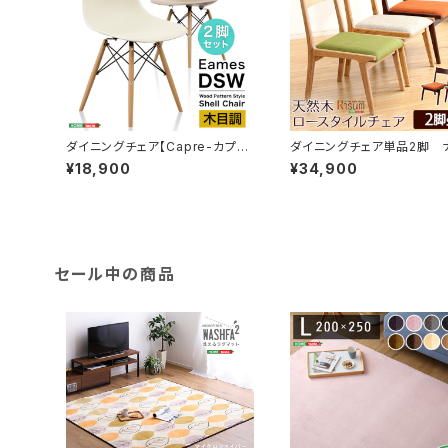
ダイニングチェア【Capre-カプ
ダイニングチェア単品2脚 
レ-】2脚セット SH-01CAP-CH
ラルロータイプ 木製アッシ
¥18,900
¥34,900
｜Risum-リスム- SH-01R
2C
セール中の商品