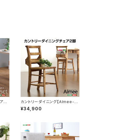
ア2
カントリーダイニング【Almee-ア
ルム-】ダイニングチェア2脚セッ
¥34,900
ト SH-01ALM-CH