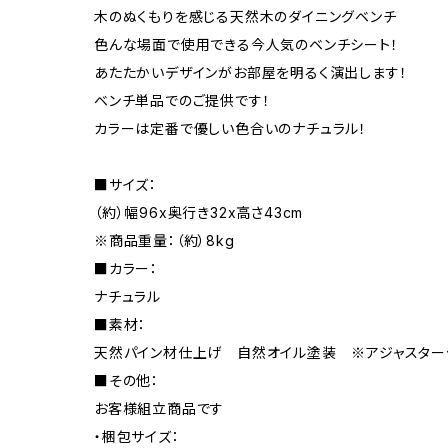
木のぬくもりを感じる天然木のダイニングベンチ
色んな場面で使用できる今人気のベンチシート！
あたたかいデザインがお部屋を明るく演出します！
ベンチ単品でのご提供です！
カラーは定番で優しい色合いのナチュラル！
■サイズ：
（約）幅96x奥行き32x高さ43cm
※商品重量：（約）8kg
■カラー：
ナチュラル
■素材：
天然パイン材仕上げ 自然オイル塗装 ※アジャスター
■その他：
お客様組立商品です
・梱包サイズ：