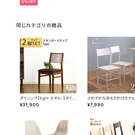
5%OFF
同じカテゴリの商品
ダイニング【Egill-エギル-】ダイニ
さわやかな背もたれ付きチェ
ングチェア2脚セット（スタンダード
脚セット BFR-2C
¥31,900
¥7,990
チェアタイプ） SH-01EGL-CHS