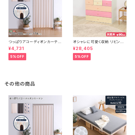
つっぱりアコーディオンカーテ
オシャレに可愛く収納 リビング
ン 100×174cm SH-16-TA
用ローチェスト 4段 幅90cm
¥4,731
¥28,405
DC
天然木（桐）日本製｜petora-
ペトラ- SH-08-PTR90
5%OFF
5%OFF
その他の商品