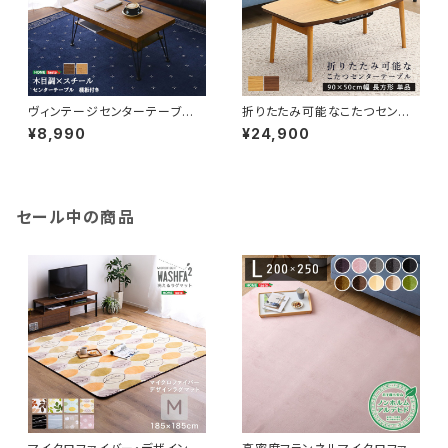
ヴィンテージセンターテーブ
折りたたみ可能なこたつセンタ
ル 【loin-ロワン-】 VCE-80
ーテーブル 90×50cm幅 長方
¥8,990
¥24,900
形 単品【Elma-エルマ-】 SH-
01-CTK90
セール中の商品