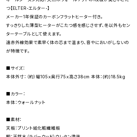
つ【ELTER-エルター-】
メーカー1年保証のカーボンフラットヒーター付き。
すっきりした薄型ヒーターがこたつ感を感じさせず、冬以外もセン
ターテーブルとして使えます。
遠赤外線効果で素早く体の芯まで温まり、音やにおいがしないの
が特徴です。
■サイズ：
本体外寸：（約）幅105ｘ奥行75ｘ高さ38cm 本体：(約)18.5kg
■カラー：
本体：ウォールナット
■素材：
天板：プリント紙化粧繊維板
脚：天然木（ラバーウッド）ウレタン塗装