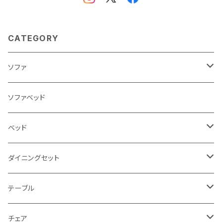
CATEGORY
ソファ
3人掛け
ソファベッド
2.5人掛け
ベッド
2人掛け
シングルサイズ以下（フレームのみ）
ダイニングセット
1人掛け
セミダブルサイズ（フレームのみ）
ダイニング3点セット以下
テーブル
カウチソファ
ダブルサイズ（フレームのみ）
ダイニング4点セット
センターテーブル
チェア