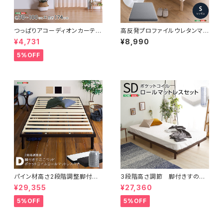
つっぱりアコーディオンカーテ
高反発プロファイルウレタンマッ
ン 100×174cm SH-16-TA
トレス【Beleza10-ベレーザ・テ
¥4,731
¥8,990
DC
ン-】(シングル) ORM-10S
5%OFF
パイン材高さ2段階調整脚付き
3段階高さ調節 脚付きすのこ
すのこベッド ポケットコイルマッ
ベッド(セミダブル) 【Lilitta-リリ
¥29,355
¥27,360
トレスセット(ダブル) ASP-SR
ッタ-】(ポケットコイルロールマッ
M-D
トレス付き) セミダブル
5%OFF
5%OFF