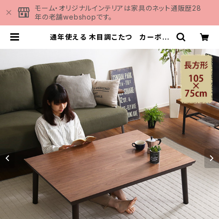
モーム・オリジナルインテリアは家具のネット通販歴28
年の老舗webshopです。
通年使える 木目調こたつ カーボン
フラットヒーター付 105㎝×75㎝幅
長方形 単品【ELTER-エルター-】 S
H-01-105WL | 家具の通販専門店
MOMU