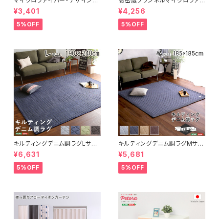
マイクロファイバー・デザインラ
高密度フランネルマイクロファイ
グマットMサイズ（185×185cm）
バー・ラグマットLサイズ（200×2
¥3,401
¥4,256
洗えるラグマット 【WASHFA2】
50cm）洗えるラグマット｜ナル
FRG-D2-M
トレア
5%OFF
5%OFF
キルティングデニム調ラグLサイ
キルティングデニム調ラグMサイ
ズ(190x240cm)オールシーズ
ズ(185x185cm)オールシーズ
¥6,631
¥5,681
ン、滑り止め付き、手洗い対応【D
ン、滑り止め付き、手洗い対応【D
erid-デリッド-】 DRG-L
erid-デリッド-】 DRG-M
5%OFF
5%OFF