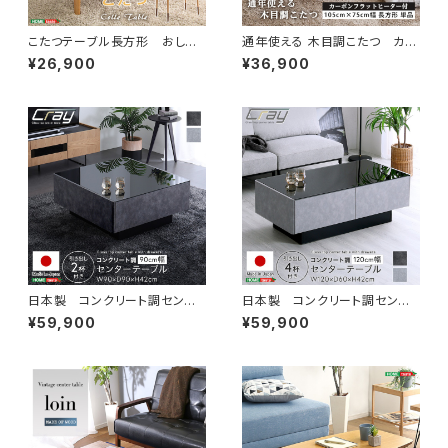
こたつテーブル長方形 おしゃ
通年使える 木目調こたつ カー
れなアルダー材使用継ぎ足タイ
ボンフラットヒーター付 105cm
¥26,900
¥36,900
プ Colle-コル- SH-01COL
×75cm幅 長方形 単品【ropoc
a-ロポカ-】 SH-01-105NA
日本製 コンクリート調センタ
日本製 コンクリート調センタ
ーテーブル 90cm幅 【Cray
ーテーブル 120cm幅 【Cra
¥59,900
¥59,900
-クレイ-】 SH-24-CS90
y-クレイ-】 SH-24-CS120