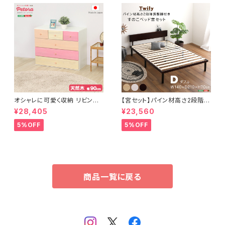
オシャレに可愛く収納 リビング
【宮セット】パイン材高さ2段階調
用ローチェスト 4段 幅90cm
整脚付きすのこベッド(ダブル)
¥28,405
¥23,560
天然木（桐）日本製｜petora-
ペトラ- SH-08-PTR90
5%OFF
5%OFF
商品一覧に戻る