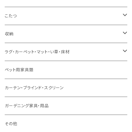
コーナーソファ
ワイドダブルサイズ以上（フレームのみ）
ダイニング5点・6点セット
ダイニングテーブル
ダイニングチェア
こたつ
ソファセット
シングルサイズ以下（マットレス付）
ダイニング7点セット以上
カウンターテーブル
カウンターチェア
こたつテーブル
収納
スツール・オットマン
セミダブルサイズ（マットレス付）
リフティングテーブル
キッズチェア
こたつ布団
本棚・シェルフ
ラグ・カーペット・マット・い草・床材
ソファ付属品
ダブルサイズ（マットレス付）
サイドテーブル・コーヒーテーブル
オフィスチェア・ゲーミングチェア
コタツ・布団セット
食器棚・収納庫
マット・フロアタイル
ペット用家具類
クッション・座椅子
ダブルサイズ以上（マットレス付）
デスク
ダイニングベンチ・スツール
レンジ台・カウンター
ラグ
カーテン・ブラインド・スクリーン
ロフトベッド
ラック
カーペット
ガーデニング家具・用品
二段ベッド
TVボード
その他