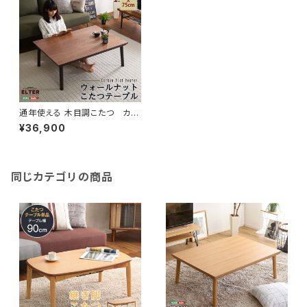
通年使える 木目調こたつ カー
ボンフラットヒーター付 105㎝×
¥36,900
75㎝幅 長方形 単品【ELTER-
エルター-】 SH-01-105WL
同じカテゴリの商品