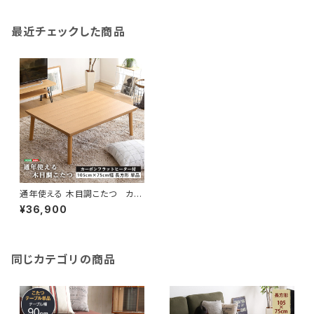
最近チェックした商品
通年使える 木目調こたつ カー
ボンフラットヒーター付 105cm
¥36,900
×75cm幅 長方形 単品【ropoc
a-ロポカ-】 SH-01-105NA
同じカテゴリの商品