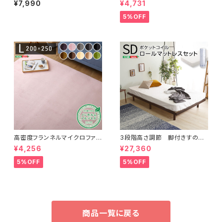
¥7,990
¥4,731
ダブル) ORM-05SD
DC
5%OFF
高密度フランネルマイクロファイ
3段階高さ調節 脚付きすのこ
バー・ラグマットLサイズ（200×2
ベッド(セミダブル) 【Lilitta-リリ
¥4,256
¥27,360
50cm）洗えるラグマット｜ナル
ッタ-】(ポケットコイルロールマッ
トレア
トレス付き) セミダブル
5%OFF
5%OFF
商品一覧に戻る