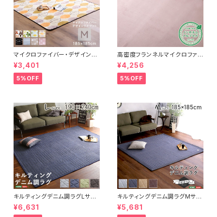
マイクロファイバー・デザインラ
高密度フランネルマイクロファイ
グマットMサイズ（185×185cm）
バー・ラグマットLサイズ（200×2
¥3,401
¥4,256
洗えるラグマット 【WASHFA2】
50cm）洗えるラグマット｜ナル
FRG-D2-M
トレア
5%OFF
5%OFF
キルティングデニム調ラグLサイ
キルティングデニム調ラグMサイ
ズ(190x240cm)オールシーズ
ズ(185x185cm)オールシーズ
¥6,631
¥5,681
ン、滑り止め付き、手洗い対応【D
ン、滑り止め付き、手洗い対応【D