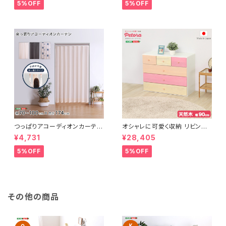
erid-デリッド-】 DRG-L
erid-デリッド-】 DRG-M
5%OFF
5%OFF
つっぱりアコーディオンカーテ
オシャレに可愛く収納 リビング
ン 100×174cm SH-16-TA
用ローチェスト 4段 幅90cm
¥4,731
¥28,405
DC
天然木（桐）日本製｜petora-
ペトラ- SH-08-PTR90
5%OFF
5%OFF
その他の商品