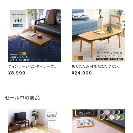
ヴィンテージセンターテーブ
折りたたみ可能なこたつセンタ
ル 【loin-ロワン-】 VCE-80
ーテーブル 90×50cm幅 長方
¥8,990
¥24,900
形 単品【Elma-エルマ-】 SH-
01-CTK90
セール中の商品