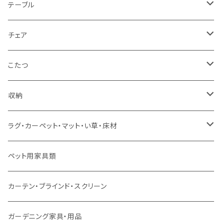
1人掛け
セミダブルサイズ（フレームのみ）
ダイニング3点セット以下
テーブル
カウチソファ
ダブルサイズ（フレームのみ）
ダイニング4点セット
センターテーブル
チェア
コーナーソファ
ワイドダブルサイズ以上（フレームのみ）
ダイニング5点・6点セット
ダイニングテーブル
ダイニングチェア
こたつ
ソファセット
シングルサイズ以下（マットレス付）
ダイニング7点セット以上
カウンターテーブル
カウンターチェア
こたつテーブル
収納
スツール・オットマン
セミダブルサイズ（マットレス付）
リフティングテーブル
キッズチェア
こたつ布団
本棚・シェルフ
ラグ・カーペット・マット・い草・床材
ソファ付属品
ダブルサイズ（マットレス付）
サイドテーブル・コーヒーテーブル
オフィスチェア・ゲーミングチェア
コタツ・布団セット
食器棚・収納庫
マット・フロアタイル
ペット用家具類
クッション・座椅子
ダブルサイズ以上（マットレス付）
デスク
ダイニングベンチ・スツール
レンジ台・カウンター
ラグ
カーテン・ブラインド・スクリーン
ロフトベッド
ラック
カーペット
ガーデニング家具・用品