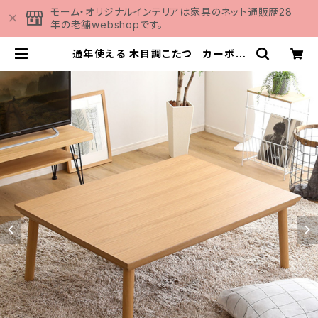
モーム・オリジナルインテリアは家具のネット通販歴28
年の老舗webshopです。
通年使える 木目調こたつ カーボン
フラットヒーター付 105cm×75cm
幅 長方形 単品【ropoca-ロポカ-】
SH-01-105NA | 家具の通販専門
店 MOMU