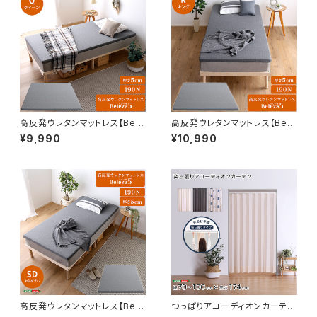
高反発ウレタンマットレス【Bele
高反発ウレタンマットレス【Bele
za5-ベレーザ・ファイブ-】(クイ
za5-ベレーザ・ファイブ-】(キン
¥9,990
¥10,990
ーン) ORM-05Q
グ) ORM-05K
高反発ウレタンマットレス【Bele
つっぱりアコーディオンカーテ
za5-ベレーザ・ファイブ-】(セミ
ン 100×174cm SH-16-TA