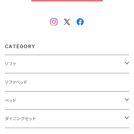
CATEGORY
ソファ
3人掛け
ソファベッド
2.5人掛け
ベッド
2人掛け
シングルサイズ以下（フレームのみ）
ダイニングセット