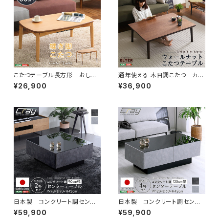
こたつテーブル長方形 おしゃ
通年使える 木目調こたつ カー
れなアルダー材使用継ぎ足タイ
ボンフラットヒーター付 105㎝×
¥26,900
¥36,900
プ Colle-コル- SH-01COL
75㎝幅 長方形 単品【ELTER-
エルター-】 SH-01-105WL
日本製 コンクリート調センタ
日本製 コンクリート調センタ
ーテーブル 90cm幅 【Cray
ーテーブル 120cm幅 【Cra
¥59,900
¥59,900
-クレイ-】 SH-24-CS90
y-クレイ-】 SH-24-CS120