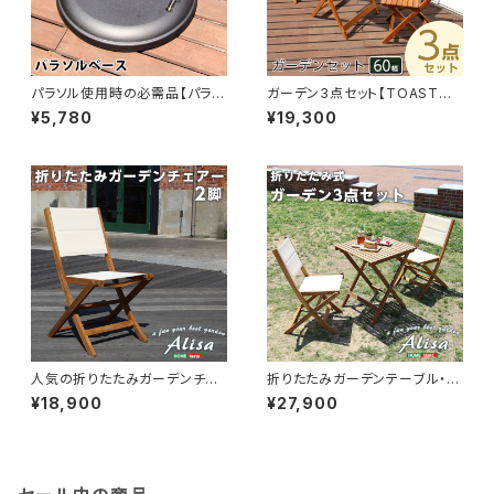
パラソル使用時の必需品【パラソ
ガーデン3点セット【TOAST
ルベース-22kg-】（パラソル
トスト】（アカシア 3点セット）
¥5,780
¥19,300
ベース） SH-05-75818
SH-05-79444
人気の折りたたみガーデンチェ
折りたたみガーデンテーブル・チ
ア（2脚セット）アカシア材を使用
ェア（3点セット）人気素材のアカ
¥18,900
¥27,900
| Alisa-アリーザ- SH-01-A
シア材を使用 | Alisa-アリー
LS-GR
ザ- SH-01-ALS3-GR