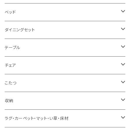
2.5人掛け
ベッド
2人掛け
シングルサイズ以下（フレームのみ）
ダイニングセット
1人掛け
セミダブルサイズ（フレームのみ）
ダイニング3点セット以下
テーブル
カウチソファ
ダブルサイズ（フレームのみ）
ダイニング4点セット
センターテーブル
チェア
コーナーソファ
ワイドダブルサイズ以上（フレームのみ）
ダイニング5点・6点セット
ダイニングテーブル
ダイニングチェア
こたつ
ソファセット
シングルサイズ以下（マットレス付）
ダイニング7点セット以上
カウンターテーブル
カウンターチェア
こたつテーブル
収納
スツール・オットマン
セミダブルサイズ（マットレス付）
リフティングテーブル
キッズチェア
こたつ布団
本棚・シェルフ
ラグ・カーペット・マット・い草・床材