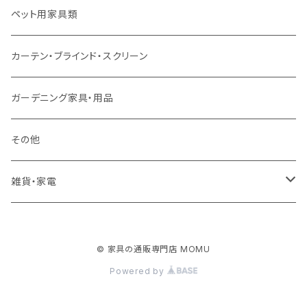
ソファ付属品
ダブルサイズ（マットレス付）
サイドテーブル・コーヒーテーブル
オフィスチェア・ゲーミングチェア
コタツ・布団セット
食器棚・収納庫
マット・フロアタイル
ペット用家具類
クッション・座椅子
ダブルサイズ以上（マットレス付）
デスク
ダイニングベンチ・スツール
レンジ台・カウンター
ラグ
カーテン・ブラインド・スクリーン
ロフトベッド
ラック
カーペット
ガーデニング家具・用品
二段ベッド
TVボード
その他
マットレス
キャビネット・飾り棚
雑貨・家電
シングルサイズ以下
付属品・部材
チェスト・ドレッサー
雑貨
© 家具の通販専門店 MOMU
セミダブルサイズ
ナイトテーブル
家電
Powered by
ダブルサイズ以上
下駄箱・シューズボックス