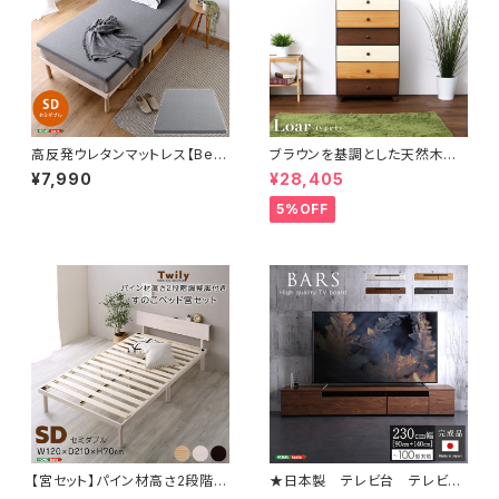
高反発ウレタンマットレス【Bele
ブラウンを基調とした天然木ハ
za5-ベレーザ・ファイブ-】(セミ
イチェスト 6段 幅60cm Loar
¥7,990
¥28,405
ダブル) ORM-05SD
シリーズ 日本製・完成品｜Loar
-ロア- type1 SH-08-LR60
5%OFF
【宮セット】パイン材高さ2段階調
★日本製 テレビ台 テレビボ
整脚付きすのこベッド(セミダブ
ード 230cm幅 【BARS-バ