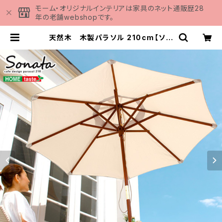
モーム・オリジナルインテリアは家具のネット通販歴28
年の老舗webshopです。
天然木 木製パラソル 210cm【ソナ
タ-SONATA-】パラソル 撥水 天然
木 SH-05-60157 | 家具の通販専
門店 MOMU