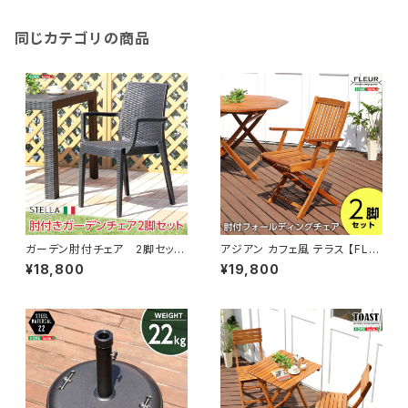
同じカテゴリの商品
ガーデン肘付チェア 2脚セット
アジアン カフェ風 テラス 【FLE
【ステラ-STELLA-】（ガーデ
URシリーズ】肘付きチェア 2脚
¥18,800
¥19,800
ン カフェ） SH-05-11234
セット SH-05-81059