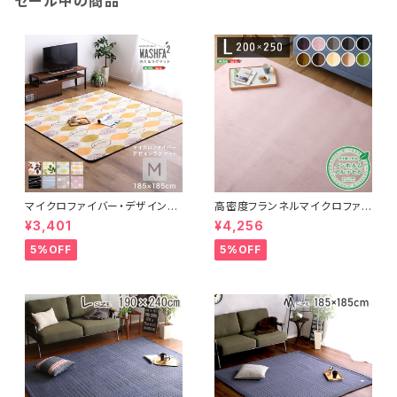
セール中の商品
マイクロファイバー・デザインラ
高密度フランネルマイクロファイ
グマットMサイズ（185×185cm）
バー・ラグマットLサイズ（200×2
¥3,401
¥4,256
洗えるラグマット 【WASHFA2】
50cm）洗えるラグマット｜ナル
FRG-D2-M
トレア
5%OFF
5%OFF