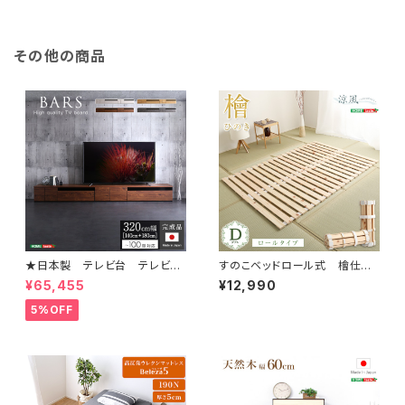
その他の商品
★日本製 テレビ台 テレビボ
すのこベッドロール式 檜仕様
ード 320cm幅 【BARS-バ
(ダブル)【涼風】 HNK-R-D
¥65,455
¥12,990
ース-】 SH-24-BR320
5%OFF