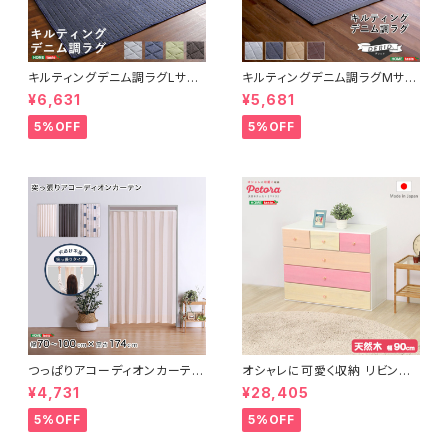
キルティングデニム調ラグLサイ
キルティングデニム調ラグMサイ
ズ(190x240cm)オールシーズ
ズ(185x185cm)オールシーズ
¥6,631
¥5,681
ン、滑り止め付き、手洗い対応【D
ン、滑り止め付き、手洗い対応【D
erid-デリッド-】 DRG-L
erid-デリッド-】 DRG-M
5%OFF
5%OFF
つっぱりアコーディオンカーテ
オシャレに可愛く収納 リビング
ン 100×174cm SH-16-TA
用ローチェスト 4段 幅90cm
¥4,731
¥28,405
DC
天然木（桐）日本製｜petora-
ペトラ- SH-08-PTR90
5%OFF
5%OFF