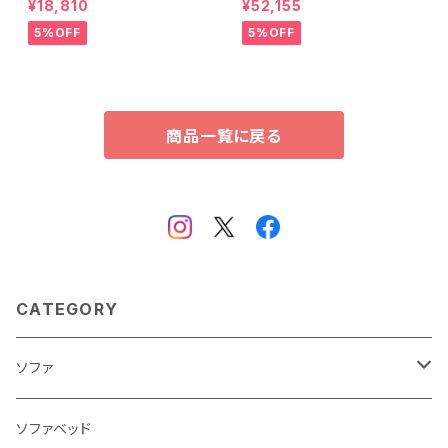
¥18,810
¥52,155
ル) ASP-HP-02SD
ース-】 SH-24-BR230
5%OFF
5%OFF
商品一覧に戻る
CATEGORY
ソファ
3人掛け
ソファベッド