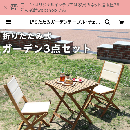
モーム・オリジナルインテリアは家具のネット通販歴28
年の老舗webshopです。
折りたたみガーデンテーブル・チェア
（3点セット）人気素材のアカシア材を
使用 | Alisa-アリーザ- SH-01-A
LS3-GR | 家具の通販専門店 MOM
U