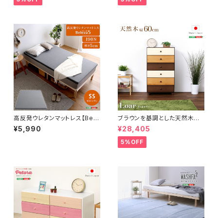
高反発ウレタンマットレス【Bele
ブラウンを基調とした天然木ハ
za5-ベレーザ・ファイブ-】(セミ
イチェスト 6段 幅60cm Loar
¥5,990
¥28,405
シングル) ORM-05SS
シリーズ 日本製・完成品｜Loar
-ロア- type1 SH-08-LR60
5%OFF