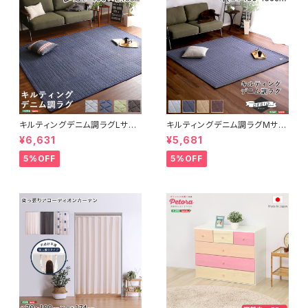
キルティングデニム調ラグLサイ
キルティングデニム調ラグMサイ
ズ(190x240cm)オールシーズ
ズ(185x185cm)オールシーズ
¥6,631
¥5,681
ン、滑り止め付き、手洗い対応【D
ン、滑り止め付き、手洗い対応【D
erid-デリッド-】 DRG-L
erid-デリッド-】 DRG-M
5%OFF
5%OFF