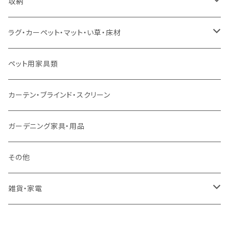
ソファセット
シングルサイズ以下（マットレス付）
ダイニング7点セット以上
カウンターテーブル
カウンターチェア
こたつテーブル
収納
スツール・オットマン
セミダブルサイズ（マットレス付）
リフティングテーブル
キッズチェア
こたつ布団
本棚・シェルフ
ラグ・カーペット・マット・い草・床材
ソファ付属品
ダブルサイズ（マットレス付）
サイドテーブル・コーヒーテーブル
オフィスチェア・ゲーミングチェア
コタツ・布団セット
食器棚・収納庫
マット・フロアタイル
ペット用家具類
クッション・座椅子
ダブルサイズ以上（マットレス付）
デスク
ダイニングベンチ・スツール
レンジ台・カウンター
ラグ
カーテン・ブラインド・スクリーン
ロフトベッド
ラック
カーペット
ガーデニング家具・用品
二段ベッド
TVボード
その他
マットレス
キャビネット・飾り棚
雑貨・家電
シングルサイズ以下
付属品・部材
チェスト・ドレッサー
雑貨