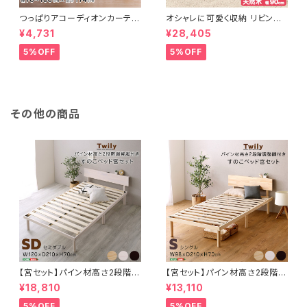
つっぱりアコーディオンカーテ
オシャレに可愛く収納 リビング
ン 100×174cm SH-16-TA
用ローチェスト 4段 幅90cm
¥4,731
¥28,405
DC
天然木（桐）日本製｜petora-
ペトラ- SH-08-PTR90
5%OFF
5%OFF
その他の商品
【宮セット】パイン材高さ2段階調
【宮セット】パイン材高さ2段階調
整脚付きすのこベッド(セミダブ
整脚付きすのこベッド(シングル)
¥18,810
¥13,110
ル) ASP-HP-02SD
ASP-HP-02S
5%OFF
5%OFF