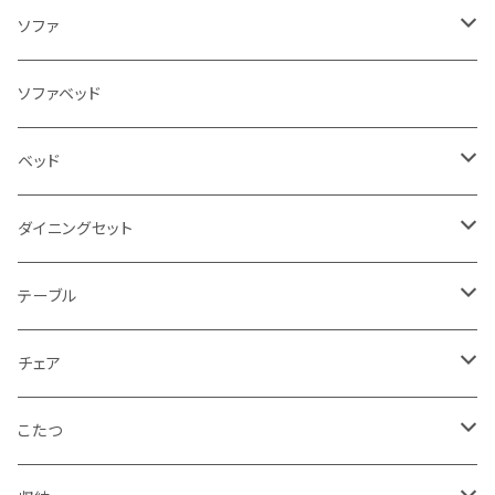
ソファ
3人掛け
ソファベッド
2.5人掛け
ベッド
2人掛け
シングルサイズ以下（フレームのみ）
ダイニングセット
1人掛け
セミダブルサイズ（フレームのみ）
ダイニング3点セット以下
テーブル
カウチソファ
ダブルサイズ（フレームのみ）
ダイニング4点セット
センターテーブル
チェア
コーナーソファ
ワイドダブルサイズ以上（フレームのみ）
ダイニング5点・6点セット
ダイニングテーブル
ダイニングチェア
こたつ