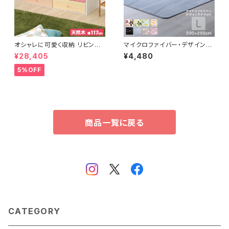
オシャレに可愛く収納 リビング
マイクロファイバー・デザインラ
用ワイドチェスト 3段 幅117cm
グマットLサイズ（200×250c
¥28,405
¥4,480
天然木（桐）日本製｜petora-
m）洗えるラグマット 【WASHFA
ペトラ- SH-08-PTR117
2】 FRG-D2-L
5%OFF
商品一覧に戻る
CATEGORY