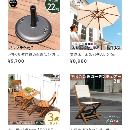
パラソル使用時の必需品【パラソ
天然木 木製パラソル 210cm
ルベース-22kg-】（パラソル
【ソナタ-SONATA-】パラソル
¥5,780
¥8,980
ベース） SH-05-75818
撥水 天然木 SH-05-60157
ガーデン3点セット【TOAST
人気の折りたたみガーデンチェ