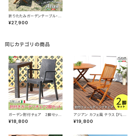
折りたたみガーデンテーブル・チ
ェア（3点セット）人気素材のアカ
¥27,900
シア材を使用 | Alisa-アリー
ザ- SH-01-ALS3-GR
同じカテゴリの商品
ガーデン肘付チェア 2脚セット
アジアン カフェ風 テラス 【FLE
【ステラ-STELLA-】（ガーデ
URシリーズ】肘付きチェア 2脚
¥18,800
¥19,800
ン カフェ） SH-05-11234
セット SH-05-81059