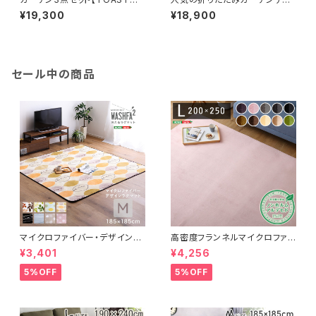
トスト】（アカシア 3点セット）
ア（2脚セット）アカシア材を使用
¥19,300
¥18,900
SH-05-79444
| Alisa-アリーザ- SH-01-A
LS-GR
セール中の商品
マイクロファイバー・デザインラ
高密度フランネルマイクロファイ
グマットMサイズ（185×185cm）
バー・ラグマットLサイズ（200×2
¥3,401
¥4,256
洗えるラグマット 【WASHFA2】
50cm）洗えるラグマット｜ナル
FRG-D2-M
トレア
5%OFF
5%OFF