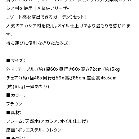
シア材を使用 | Alisa-アリーザ-
リゾート感を演出できるガーデン3セット！
人気のアカシア材を使用。オイル仕上げでより温もりを感じれま
す。
持ち運びに便利な折りたたみ式！
■サイズ：
外寸：テーブル：(約)幅60x奥行き60x高さ72cm (約)5kg
チェア：(約)幅48x奥行き59x高さ85cm 座面高45.5cm
(約)6kg(一脚あたり)
■カラー：
ブラウン
■素材：
フレーム：天然木(アカシア、オイル仕上げ)
座面：ポリエステル、ウレタン
■その他：