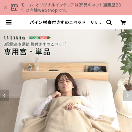
モーム・オリジナルインテリアは家具のネット通販歴28
年の老舗webshopです。
パイン材脚付きすのこベッド リリッ
タ専用宮単品(シングル用) MP-01
S | 家具の通販専門店 MOMU