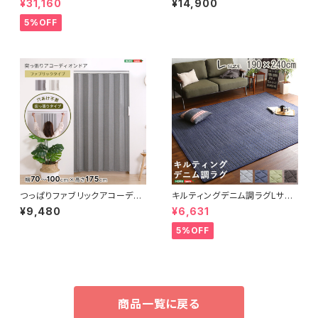
¥31,160
¥14,900
ナ-】(ポケットコイルロールマッ
-02S
トレス付き) セミダブル
5%OFF
つっぱりファブリックアコーディ
キルティングデニム調ラグLサイ
オンドア 100×175cm SH-1
ズ(190x240cm)オールシーズ
¥9,480
¥6,631
6-TFAD
ン、滑り止め付き、手洗い対応【D
erid-デリッド-】 DRG-L
5%OFF
商品一覧に戻る