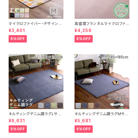
マイクロファイバー・デザインラ
高密度フランネルマイクロファイ
グマットMサイズ（185×185cm）
バー・ラグマットLサイズ（200×2
¥3,401
¥4,256
洗えるラグマット 【WASHFA2】
50cm）洗えるラグマット｜ナル
FRG-D2-M
トレア
5%OFF
5%OFF
キルティングデニム調ラグLサイ
キルティングデニム調ラグMサイ
ズ(190x240cm)オールシーズ
ズ(185x185cm)オールシーズ
¥6,631
¥5,681
ン、滑り止め付き、手洗い対応【D
ン、滑り止め付き、手洗い対応【D
erid-デリッド-】 DRG-L
erid-デリッド-】 DRG-M
5%OFF
5%OFF