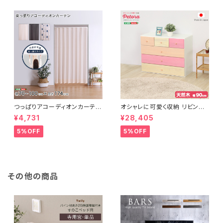
つっぱりアコーディオンカーテ
オシャレに可愛く収納 リビング
ン 100×174cm SH-16-TA
用ローチェスト 4段 幅90cm
¥4,731
¥28,405
DC
天然木（桐）日本製｜petora-
ペトラ- SH-08-PTR90
5%OFF
5%OFF
その他の商品