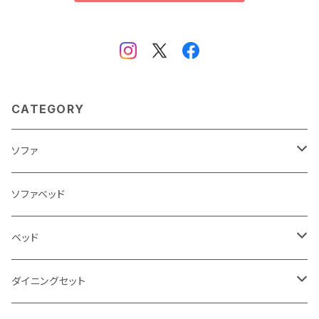
CATEGORY
ソファ
3人掛け
ソファベッド
2.5人掛け
ベッド
2人掛け
シングルサイズ以下（フレームのみ）
ダイニングセット