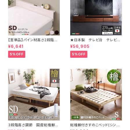
【宮単品】パイン材高さ2段階調
★日本製 テレビ台 テレビボ
整脚付きすのこベッド用(セミダ
ード 270cm幅 【BARS-バ
¥6,641
¥56,905
ブル)
ース-】 SH-24-BR270
5%OFF
5%OFF
3段階高さ調節 国産総檜脚付
総檜脚付きすのこベッド(シング
きすのこベッド 【Pierna-ピエル
ル) 【Pierna-ピエルナ-】 LHK