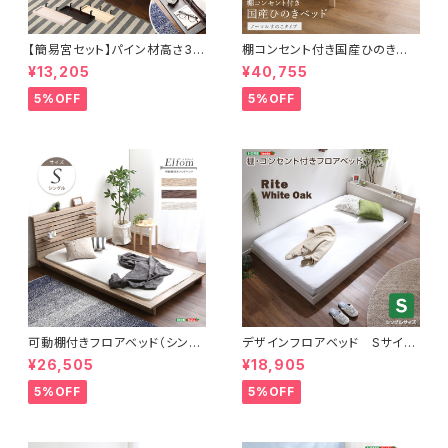
【簡易宮セット】パイン材高さ3段
棚コンセント付き国産ひのきベッ
階調整脚付きすのこベッド（シン
ド ノーマルすのこタイプ【HIN
¥13,205
¥40,755
グル）【Lilitta-リリッタ-】
OKA-ヒノカ-】(シングル)
5%OFF
5%OFF
可動棚付きフロアベッド（シング
デザインフロアベッド Sサイ
ル）ベッドフレーム、ロースタイ
ズ 【Rite-リテ-】
¥26,505
¥18,905
ル、スリムヘッドボード｜Elfom
エルフォム HT-NK01S
5%OFF
5%OFF