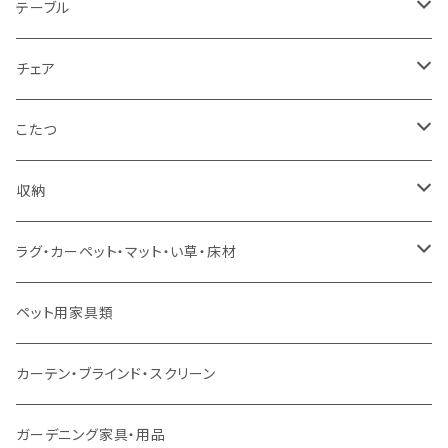
1人掛け
セミダブルサイズ（フレームのみ）
ダイニング3点セット以下
テーブル
カウチソファ
ダブルサイズ（フレームのみ）
ダイニング4点セット
センターテーブル
チェア
コーナーソファ
ワイドダブルサイズ以上（フレームのみ）
ダイニング5点・6点セット
ダイニングテーブル
ダイニングチェア
こたつ
ソファセット
シングルサイズ以下（マットレス付）
ダイニング7点セット以上
カウンターテーブル
カウンターチェア
こたつテーブル
収納
スツール・オットマン
セミダブルサイズ（マットレス付）
リフティングテーブル
キッズチェア
こたつ布団
本棚・シェルフ
ラグ・カーペット・マット・い草・床材
ソファ付属品
ダブルサイズ（マットレス付）
サイドテーブル・コーヒーテーブル
オフィスチェア・ゲーミングチェア
コタツ・布団セット
食器棚・収納庫
マット・フロアタイル
ペット用家具類
クッション・座椅子
ダブルサイズ以上（マットレス付）
デスク
ダイニングベンチ・スツール
レンジ台・カウンター
ラグ
カーテン・ブラインド・スクリーン
ロフトベッド
ラック
カーペット
ガーデニング家具・用品