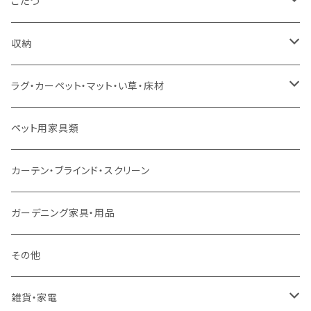
コーナーソファ
ワイドダブルサイズ以上（フレームのみ）
ダイニング5点・6点セット
ダイニングテーブル
ダイニングチェア
こたつ
ソファセット
シングルサイズ以下（マットレス付）
ダイニング7点セット以上
カウンターテーブル
カウンターチェア
こたつテーブル
収納
スツール・オットマン
セミダブルサイズ（マットレス付）
リフティングテーブル
キッズチェア
こたつ布団
本棚・シェルフ
ラグ・カーペット・マット・い草・床材
ソファ付属品
ダブルサイズ（マットレス付）
サイドテーブル・コーヒーテーブル
オフィスチェア・ゲーミングチェア
コタツ・布団セット
食器棚・収納庫
マット・フロアタイル
ペット用家具類
クッション・座椅子
ダブルサイズ以上（マットレス付）
デスク
ダイニングベンチ・スツール
レンジ台・カウンター
ラグ
カーテン・ブラインド・スクリーン
ロフトベッド
ラック
カーペット
ガーデニング家具・用品
二段ベッド
TVボード
その他
マットレス
キャビネット・飾り棚
雑貨・家電