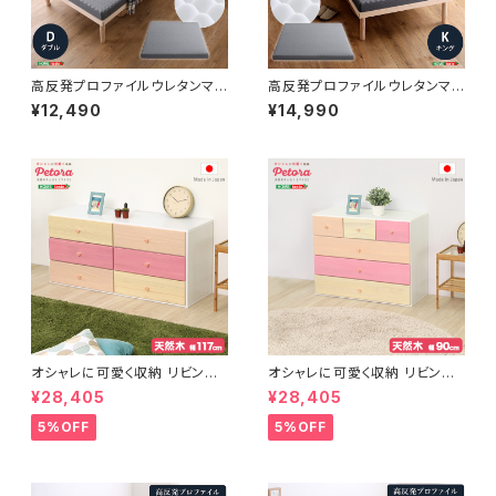
高反発プロファイルウレタンマッ
高反発プロファイルウレタンマッ
トレス【Beleza10-ベレーザ・テ
トレス【Beleza10-ベレーザ・テ
¥12,490
¥14,990
ン-】(ダブル) ORM-10D
ン-】(キング) ORM-10K
オシャレに可愛く収納 リビング
オシャレに可愛く収納 リビング
用ワイドチェスト 3段 幅117cm
用ローチェスト 4段 幅90cm
¥28,405
¥28,405
天然木（桐）日本製｜petora-
天然木（桐）日本製｜petora-
ペトラ- SH-08-PTR117
ペトラ- SH-08-PTR90
5%OFF
5%OFF