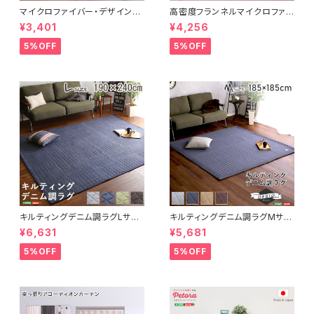
マイクロファイバー・デザインラ
高密度フランネルマイクロファイ
グマットMサイズ（185×185cm）
バー・ラグマットLサイズ（200×2
¥3,401
¥4,256
洗えるラグマット 【WASHFA2】
50cm）洗えるラグマット｜ナル
FRG-D2-M
トレア
5%OFF
5%OFF
キルティングデニム調ラグLサイ
キルティングデニム調ラグMサイ
ズ(190x240cm)オールシーズ
ズ(185x185cm)オールシーズ
¥6,631
¥5,681
ン、滑り止め付き、手洗い対応【D
ン、滑り止め付き、手洗い対応【D
erid-デリッド-】 DRG-L
erid-デリッド-】 DRG-M
5%OFF
5%OFF