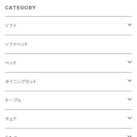
CATEGORY
ソファ
3人掛け
ソファベッド
2.5人掛け
ベッド
2人掛け
シングルサイズ以下（フレームのみ）
ダイニングセット
1人掛け
セミダブルサイズ（フレームのみ）
ダイニング3点セット以下
テーブル
カウチソファ
ダブルサイズ（フレームのみ）
ダイニング4点セット
センターテーブル
チェア