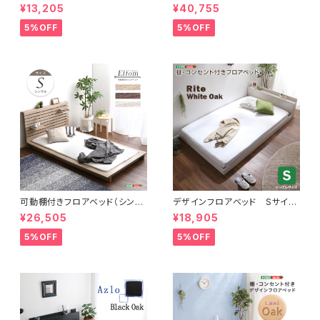
階調整脚付きすのこベッド（シン
ド ノーマルすのこタイプ【HIN
¥13,205
¥40,755
グル）【Lilitta-リリッタ-】
OKA-ヒノカ-】(シングル)
5%OFF
5%OFF
可動棚付きフロアベッド（シング
デザインフロアベッド Sサイ
ル）ベッドフレーム、ロースタイ
ズ 【Rite-リテ-】
¥26,505
¥18,905
ル、スリムヘッドボード｜Elfom
エルフォム HT-NK01S
5%OFF
5%OFF