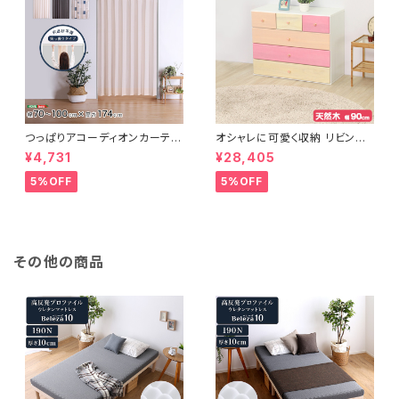
つっぱりアコーディオンカーテ
オシャレに可愛く収納 リビング
ン 100×174cm SH-16-TA
用ローチェスト 4段 幅90cm
¥4,731
¥28,405
DC
天然木（桐）日本製｜petora-
ペトラ- SH-08-PTR90
5%OFF
5%OFF
その他の商品