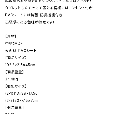
解放感ある空間を創るシングルサイズのフロアベッド！
タブレットも立て掛けて置ける宮棚にはコンセント付き！
PVCシートには抗菌・防臭機能付き！
高級感のある色味が特徴です！
【素材】
中材：MDF
表面材：PVCシート
【商品サイズ】
102.2×215×45cm
【商品重量】
34.4kg
【梱包サイズ】
(2-1)113×38×17.5cm
(2-2)207×15×7cm
【梱包重量】