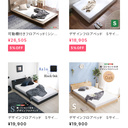
可動棚付きフロアベッド（シング
デザインフロアベッド Sサイ
ル）ベッドフレーム、ロースタイ
ズ 【Rite-リテ-】
¥26,505
¥18,905
ル、スリムヘッドボード｜Elfom
エルフォム HT-NK01S
5%OFF
5%OFF
デザインフロアベッド Sサイ
デザインフロアベッド Sサイ
ズ 【Azlo-アズロ-】 MOD-
ズ 【Lani-ラニ-】 MOD-S-
¥19,900
¥19,900
S-BOK
OAK