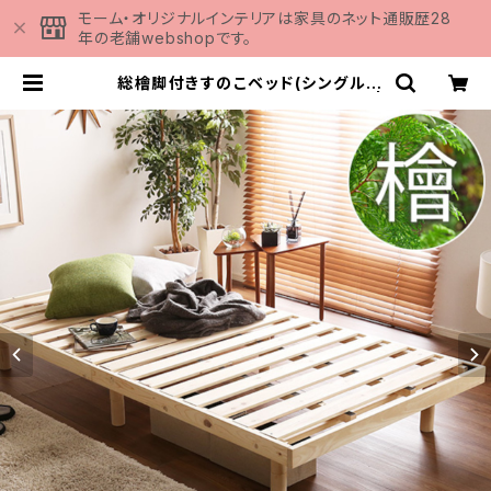
モーム・オリジナルインテリアは家具のネット通販歴28
年の老舗webshopです。
総檜脚付きすのこベッド(シングル)
【Pierna-ピエルナ-】 LHK-02S |
家具の通販専門店 MOMU