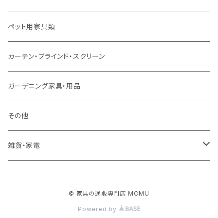
ソファ付属品
ダブルサイズ（マットレス付）
サイドテーブル・コーヒーテーブル
オフィスチェア・ゲーミングチェア
コタツ・布団セット
食器棚・収納庫
マット・フロアタイル
ペット用家具類
クッション・座椅子
ダブルサイズ以上（マットレス付）
デスク
ダイニングベンチ・スツール
レンジ台・カウンター
ラグ
カーテン・ブラインド・スクリーン
ロフトベッド
ラック
カーペット
ガーデニング家具・用品
二段ベッド
TVボード
その他
マットレス
キャビネット・飾り棚
雑貨・家電
シングルサイズ以下
付属品・部材
チェスト・ドレッサー
雑貨
© 家具の通販専門店 MOMU
セミダブルサイズ
ナイトテーブル
家電
Powered by