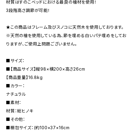
材質はすのこベッドにおける最良の檜材を使用！
3段階高さ調節が可能！
★この商品はフレーム及びスノコに天然木を使用しております。
※天然の檜を使用している為、節を埋める白いパテ埋めをしてお
りますが、ご使用上問題ございません。
■サイズ：
■【商品サイズ】縦98×横200×高さ26cm
【商品重量】16.8kg
■カラー：
ナチュラル
■素材：
材質：総ヒノキ
■その他：
■梱包サイズ：(約100×37×16cm