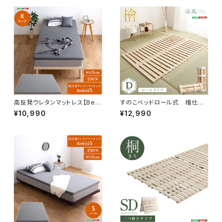
高反発ウレタンマットレス【Bele
すのこベッドロール式 檜仕様
za5-ベレーザ・ファイブ-】(キン
(ダブル)【涼風】 HNK-R-D
¥10,990
¥12,990
グ) ORM-05K