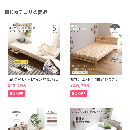
同じカテゴリの商品
【簡易宮セット】パイン材高さ3段
棚コンセント付き国産ひのきベッ
階調整脚付きすのこベッド（シン
ド ノーマルすのこタイプ【HIN
¥13,205
¥40,755
グル）【Lilitta-リリッタ-】
OKA-ヒノカ-】(シングル)
5%OFF
5%OFF