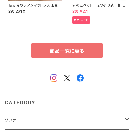
高反発ウレタンマットレス【Bele
すのこベッド ２つ折り式 桐仕
za5-ベレーザ・ファイブ-】(シン
様(セミダブル)【Coh-ソーン-】
¥6,490
¥8,541
グル) ORM-05S
KIR-2-SD
5%OFF
商品一覧に戻る
CATEGORY
ソファ