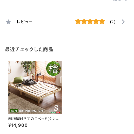
レビュー
(2)
最近チェックした商品
総檜脚付きすのこベッド(シング
ル) 【Pierna-ピエルナ-】 LHK
¥14,900
-02S