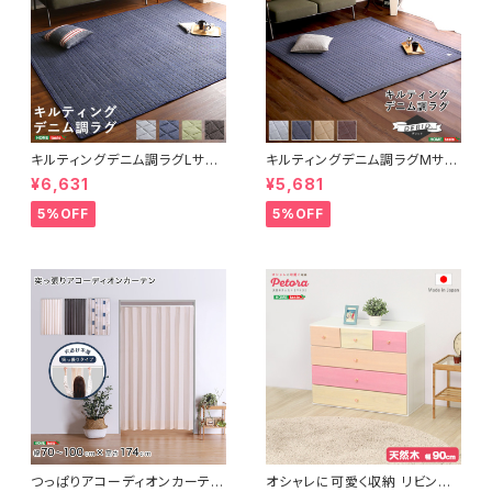
キルティングデニム調ラグLサイ
キルティングデニム調ラグMサイ
ズ(190x240cm)オールシーズ
ズ(185x185cm)オールシーズ
¥6,631
¥5,681
ン、滑り止め付き、手洗い対応【D
ン、滑り止め付き、手洗い対応【D
erid-デリッド-】 DRG-L
erid-デリッド-】 DRG-M
5%OFF
5%OFF
つっぱりアコーディオンカーテ
オシャレに可愛く収納 リビング