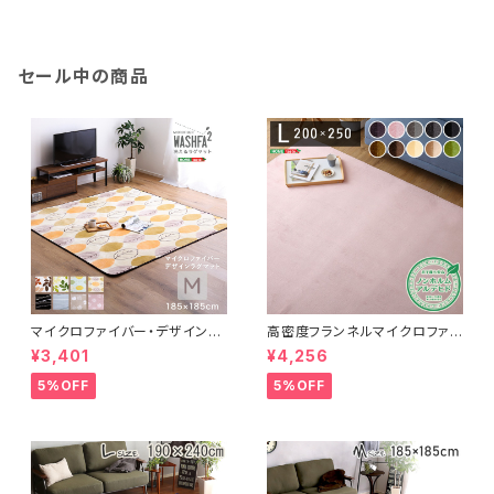
セール中の商品
マイクロファイバー・デザインラ
高密度フランネルマイクロファイ
グマットMサイズ（185×185cm）
バー・ラグマットLサイズ（200×2
¥3,401
¥4,256
洗えるラグマット 【WASHFA2】
50cm）洗えるラグマット｜ナル
FRG-D2-M
トレア
5%OFF
5%OFF