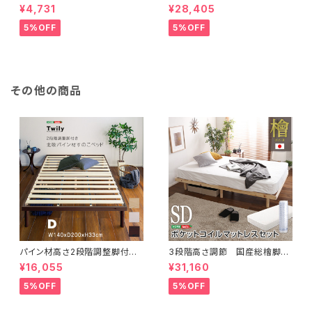
ン 100×174cm SH-16-TA
用ローチェスト 4段 幅90cm
¥4,731
¥28,405
DC
天然木（桐）日本製｜petora-
ペトラ- SH-08-PTR90
5%OFF
5%OFF
その他の商品
パイン材高さ2段階調整脚付き
3段階高さ調節 国産総檜脚付
すのこベッド(ダブル) ASP-02
きすのこベッド 【Pierna-ピエル
¥16,055
¥31,160
D
ナ-】(ポケットコイルロールマッ
トレス付き) セミダブル
5%OFF
5%OFF