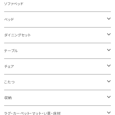
3人掛け
ソファベッド
2.5人掛け
ベッド
2人掛け
シングルサイズ以下（フレームのみ）
ダイニングセット
1人掛け
セミダブルサイズ（フレームのみ）
ダイニング3点セット以下
テーブル
カウチソファ
ダブルサイズ（フレームのみ）
ダイニング4点セット
センターテーブル
チェア
コーナーソファ
ワイドダブルサイズ以上（フレームのみ）
ダイニング5点・6点セット
ダイニングテーブル
ダイニングチェア
こたつ
ソファセット
シングルサイズ以下（マットレス付）
ダイニング7点セット以上
カウンターテーブル
カウンターチェア
こたつテーブル
収納
スツール・オットマン
セミダブルサイズ（マットレス付）
リフティングテーブル
キッズチェア
こたつ布団
本棚・シェルフ
ラグ・カーペット・マット・い草・床材