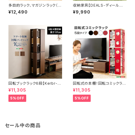
多目的ラック、マガジンラック（幅
収納家具【DEALS-ディール
90cm）オシャレで大容量な収
ズ-】 フラップ扉2枚タイプ DS
¥12,490
¥9,990
納本棚、CDやDVDラックにも｜
60-F2
Retta-レッタ- RT-1890
回転ブックラック6段【Kerbr-ケ
回転式の本棚！回転コミックラッ
ルブル-】 KBR-6
ク（5段タイプ）【SWK-5】（本
¥11,305
¥11,305
棚 回転 コミック） SWK-5
5%OFF
5%OFF
セール中の商品