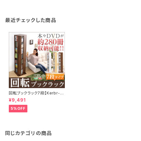
最近チェックした商品
回転ブックラック7段【Kerbr-ケ
ルブル-】
¥9,491
5%OFF
同じカテゴリの商品