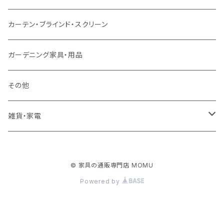
クッション・座椅子
ダブルサイズ以上（マットレス付）
デスク
ダイニングベンチ・スツール
レンジ台・カウンター
ラグ
カーテン・ブラインド・スクリーン
ロフトベッド
ラック
カーペット
ガーデニング家具・用品
二段ベッド
TVボード
その他
マットレス
キャビネット・飾り棚
雑貨・家電
シングルサイズ以下
付属品・部材
チェスト・ドレッサー
雑貨
© 家具の通販専門店 MOMU
セミダブルサイズ
ナイトテーブル
家電
Powered by
ダブルサイズ以上
下駄箱・シューズボックス