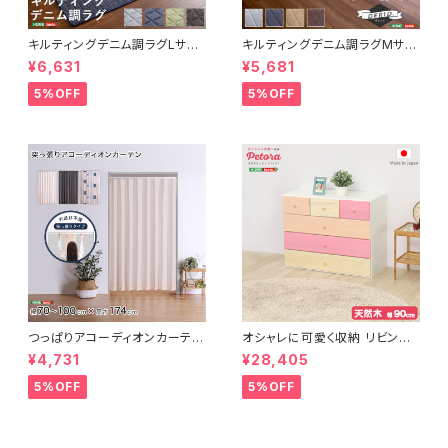
キルティングデニム調ラグLサイ
キルティングデニム調ラグMサイ
ズ(190x240cm)オールシーズ
ズ(185x185cm)オールシーズ
¥6,631
¥5,681
ン、滑り止め付き、手洗い対応【D
ン、滑り止め付き、手洗い対応【D
erid-デリッド-】 DRG-L
erid-デリッド-】 DRG-M
5%OFF
5%OFF
つっぱりアコーディオンカーテ
オシャレに可愛く収納 リビング
ン 100×174cm SH-16-TA
用ローチェスト 4段 幅90cm
¥4,731
¥28,405
DC
天然木（桐）日本製｜petora-
ペトラ- SH-08-PTR90
5%OFF
5%OFF