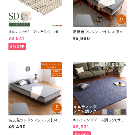
すのこベッド ２つ折り式 桐仕
高反発ウレタンマットレス【Bele
様(セミダブル)【Coh-ソーン-】
za5-ベレーザ・ファイブ-】(セミ
¥8,541
¥5,990
KIR-2-SD
シングル) ORM-05SS
5%OFF
高反発ウレタンマットレス【Bele
キルティングデニム調ラグLサイ
za5-ベレーザ・ファイブ-】(シン
ズ(190x240cm)オールシーズ
¥6,490
¥6,631
グル) ORM-05S
ン、滑り止め付き、手洗い対応【D
erid-デリッド-】 DRG-L
5%OFF