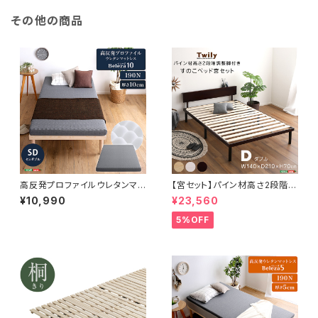
その他の商品
高反発プロファイルウレタンマッ
【宮セット】パイン材高さ2段階調
トレス【Beleza10-ベレーザ・テ
整脚付きすのこベッド(ダブル)
¥10,990
¥23,560
ン-】(セミダブル) ORM-10SD
5%OFF