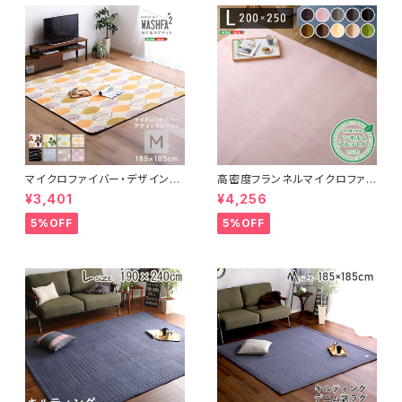
マイクロファイバー・デザインラ
高密度フランネルマイクロファイ
グマットMサイズ（185×185cm）
バー・ラグマットLサイズ（200×2
¥3,401
¥4,256
洗えるラグマット 【WASHFA2】
50cm）洗えるラグマット｜ナル
FRG-D2-M
トレア
5%OFF
5%OFF