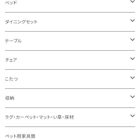
2.5人掛け
ベッド
2人掛け
シングルサイズ以下（フレームのみ）
ダイニングセット
1人掛け
セミダブルサイズ（フレームのみ）
ダイニング3点セット以下
テーブル
カウチソファ
ダブルサイズ（フレームのみ）
ダイニング4点セット
センターテーブル
チェア
コーナーソファ
ワイドダブルサイズ以上（フレームのみ）
ダイニング5点・6点セット
ダイニングテーブル
ダイニングチェア
こたつ
ソファセット
シングルサイズ以下（マットレス付）
ダイニング7点セット以上
カウンターテーブル
カウンターチェア
こたつテーブル
収納
スツール・オットマン
セミダブルサイズ（マットレス付）
リフティングテーブル
キッズチェア
こたつ布団
本棚・シェルフ
ラグ・カーペット・マット・い草・床材
ソファ付属品
ダブルサイズ（マットレス付）
サイドテーブル・コーヒーテーブル
オフィスチェア・ゲーミングチェア
コタツ・布団セット
食器棚・収納庫
マット・フロアタイル
ペット用家具類