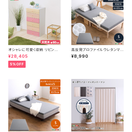
オシャレに可愛く収納 リビング
高反発プロファイルウレタンマッ
用ハイチェスト 6段 幅60cm 天
トレス【Beleza10-ベレーザ・テ
¥28,405
¥8,990
然木（桐）日本製｜petora-ペト
ン-】(シングル) ORM-10S
ラ- SH-08-PTR60
5%OFF