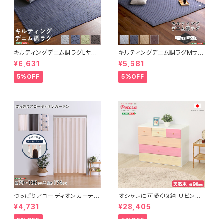
キルティングデニム調ラグLサイ
キルティングデニム調ラグMサイ
ズ(190x240cm)オールシーズ
ズ(185x185cm)オールシーズ
¥6,631
¥5,681
ン、滑り止め付き、手洗い対応【D
ン、滑り止め付き、手洗い対応【D
erid-デリッド-】 DRG-L
erid-デリッド-】 DRG-M
5%OFF
5%OFF
つっぱりアコーディオンカーテ
オシャレに可愛く収納 リビング
ン 100×174cm SH-16-TA
用ローチェスト 4段 幅90cm
¥4,731
¥28,405
DC
天然木（桐）日本製｜petora-
ペトラ- SH-08-PTR90