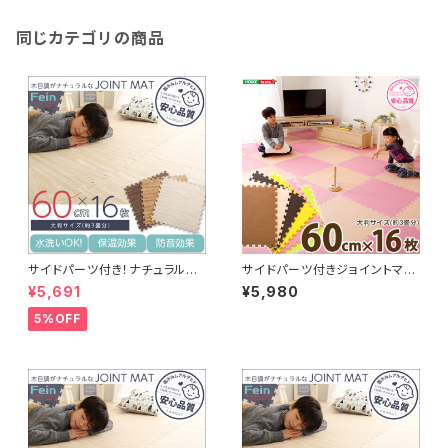
64
同じカテゴリの商品
サイドパーツ付き！ナチュラルな
サイドパーツ付きジョイントマッ
木目調ジョイントマット 16枚セ
ト 16枚セット(大判60cm）安心
¥5,691
¥5,980
ット(大判60cm）安心の低ホル
の低ホルムアルデヒド、防音、保
ムアルデヒド、防音、保温【Fein-
温【Nobile-ノービレ-】 JMT-
5%OFF
ファイン-】
16