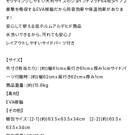
セッティングしやすい大判サイズのジョイントマット64枚タイプ♪
衝撃を吸収するEVA樹脂だから防音効果や保温効果がありま
す！
安心して使える低ホルムアルデヒド商品
水洗いできるから、汚れても安心♪
レイアウトしやすいサイドパーツ付き
【サイズ】
外寸(1枚当たり)：(約)幅61cmｘ奥行き61cmｘ厚み1cmサイドパ
ーツ付属時：(約)幅62cmｘ奥行き62cmｘ厚み1cm
商品重量：(約)15.6kg
【素材】
EVA樹脂
【その他】
梱包サイズ：[2-1](約)63.5ｘ63.5ｘ34cm [2-2](約)63.5ｘ
63.5ｘ34cm