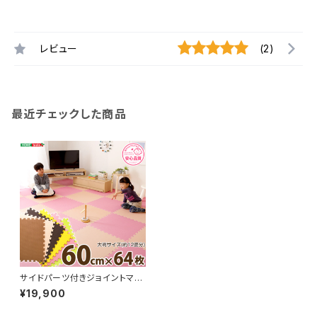
レビュー
(2)
最近チェックした商品
サイドパーツ付きジョイントマッ
ト 64枚セット(大判60cm）安心
¥19,900
の低ホルムアルデヒド、防音、保
温【Nobile-ノービレ-】 JMT-