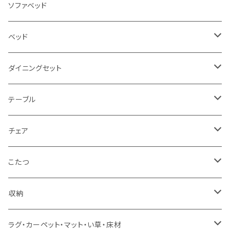
3人掛け
ソファベッド
2.5人掛け
ベッド
2人掛け
シングルサイズ以下（フレームのみ）
ダイニングセット
1人掛け
セミダブルサイズ（フレームのみ）
ダイニング3点セット以下
テーブル
カウチソファ
ダブルサイズ（フレームのみ）
ダイニング4点セット
センターテーブル
チェア
コーナーソファ
ワイドダブルサイズ以上（フレームのみ）
ダイニング5点・6点セット
ダイニングテーブル
ダイニングチェア
こたつ
ソファセット
シングルサイズ以下（マットレス付）
ダイニング7点セット以上
カウンターテーブル
カウンターチェア
こたつテーブル
収納
スツール・オットマン
セミダブルサイズ（マットレス付）
リフティングテーブル
キッズチェア
こたつ布団
本棚・シェルフ
ラグ・カーペット・マット・い草・床材