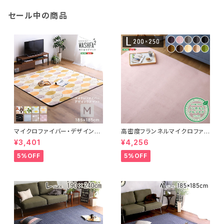
セール中の商品
マイクロファイバー・デザインラ
高密度フランネルマイクロファイ
グマットMサイズ（185×185cm）
バー・ラグマットLサイズ（200×2
¥3,401
¥4,256
洗えるラグマット 【WASHFA2】
50cm）洗えるラグマット｜ナル
FRG-D2-M
トレア
5%OFF
5%OFF