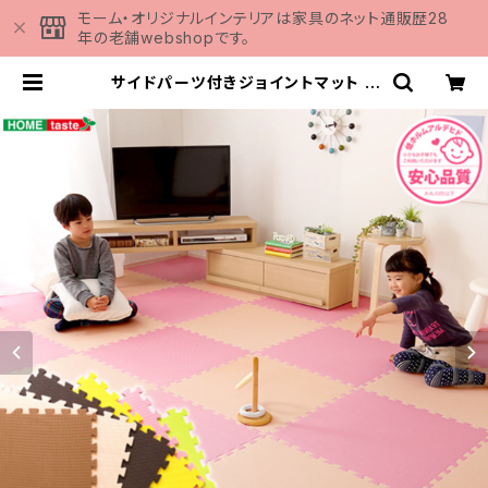
モーム・オリジナルインテリアは家具のネット通販歴28
年の老舗webshopです。
サイドパーツ付きジョイントマット 6
4枚セット(大判60cm）安心の低ホ
ルムアルデヒド、防音、保温【Nobile-
ノービレ-】 JMT-64 | 家具の通販
専門店 MOMU