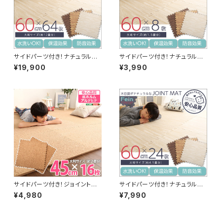
サイドパーツ付き！ナチュラルな
サイドパーツ付き！ナチュラルな
木目調ジョイントマット 64枚セ
木目調ジョイントマット 8枚セッ
¥19,900
¥3,990
ット(大判60cm）安心の低ホル
ト(大判60cm）安心の低ホルム
ムアルデヒド、防音、保温【Fein-
アルデヒド、防音、保温【Fein-フ
ファイン-】 MMT-64
ァイン-】 MMT-8
サイドパーツ付き！ジョイントコ
サイドパーツ付き！ナチュラルな
ルクマット 16枚セット(大判45c
木目調ジョイントマット 24枚セ
¥4,980
¥7,990
m）安心の低ホルムアルデヒド、
ット(大判60cm）安心の低ホル
防音、保温【Etle-エーテル-】
ムアルデヒド、防音、保温【Fein-
CMT-16
ファイン-】 MMT-24