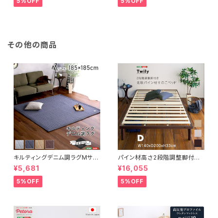
5%OFF
5%OFF
その他の商品
キルティングデニム調ラグMサイ
パイン材高さ2段階調整脚付き
ズ(185x185cm)オールシーズ
すのこベッド(ダブル) ASP-02
¥5,681
¥16,055
ン、滑り止め付き、手洗い対応【D
D
erid-デリッド-】 DRG-M
5%OFF
5%OFF