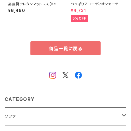
高反発ウレタンマットレス【Bele
つっぱりアコーディオンカーテ
za5-ベレーザ・ファイブ-】(シン
ン 100×174cm SH-16-TA
¥6,490
¥4,731
グル) ORM-05S
DC
5%OFF
商品一覧に戻る
CATEGORY
ソファ