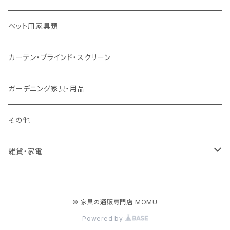
ソファ付属品
ダブルサイズ（マットレス付）
サイドテーブル・コーヒーテーブル
オフィスチェア・ゲーミングチェア
コタツ・布団セット
食器棚・収納庫
マット・フロアタイル
ペット用家具類
クッション・座椅子
ダブルサイズ以上（マットレス付）
デスク
ダイニングベンチ・スツール
レンジ台・カウンター
ラグ
カーテン・ブラインド・スクリーン
ロフトベッド
ラック
カーペット
ガーデニング家具・用品
二段ベッド
TVボード
その他
マットレス
キャビネット・飾り棚
雑貨・家電
シングルサイズ以下
付属品・部材
チェスト・ドレッサー
雑貨
© 家具の通販専門店 MOMU
セミダブルサイズ
ナイトテーブル
家電
Powered by