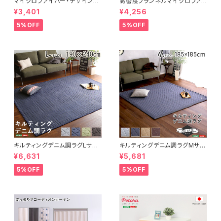
マイクロファイバー・デザインラ
高密度フランネルマイクロファイ
グマットMサイズ（185×185cm）
バー・ラグマットLサイズ（200×2
¥3,401
¥4,256
洗えるラグマット 【WASHFA2】
50cm）洗えるラグマット｜ナル
FRG-D2-M
トレア
5%OFF
5%OFF
キルティングデニム調ラグLサイ
キルティングデニム調ラグMサイ
ズ(190x240cm)オールシーズ
ズ(185x185cm)オールシーズ
¥6,631
¥5,681
ン、滑り止め付き、手洗い対応【D
ン、滑り止め付き、手洗い対応【D
erid-デリッド-】 DRG-L
erid-デリッド-】 DRG-M
5%OFF
5%OFF