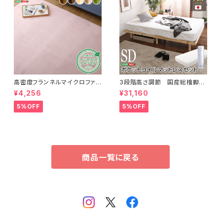
高密度フランネルマイクロファイ
3段階高さ調節 国産総檜脚付
バー・ラグマットLサイズ（200×2
きすのこベッド 【Pierna-ピエル
¥4,256
¥31,160
50cm）洗えるラグマット｜ナル
ナ-】(ポケットコイルロールマッ
トレア
トレス付き) セミダブル
5%OFF
5%OFF
商品一覧に戻る