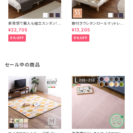
新発想で搬入も組立カンタン！や
脚付きウレタンロールマットレス
わらかな寝心地 脚付きロールマ
【TERRDAM-テルダ-】 セミシ
¥22,705
¥13,205
ットレス（ポケットコイルスプリン
ングルサイズ URM-03SS
グ)【Unite -Doux- -ユニテ・
5%OFF
5%OFF
ドゥ-】セミダブルサイズ LRM-
02SD
セール中の商品