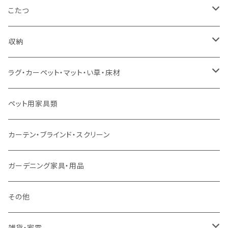
コーナーソファ
ワイドダブルサイズ以上（フレームのみ）
ダイニング5点・6点セット
ダイニングテーブル
ダイニングチェア
こたつ
ソファセット
シングルサイズ以下（マットレス付）
ダイニング7点セット以上
カウンターテーブル
カウンターチェア
こたつテーブル
収納
スツール・オットマン
セミダブルサイズ（マットレス付）
リフティングテーブル
キッズチェア
こたつ布団
本棚・シェルフ
ラグ・カーペット・マット・い草・床材
ソファ付属品
ダブルサイズ（マットレス付）
サイドテーブル・コーヒーテーブル
オフィスチェア・ゲーミングチェア
コタツ・布団セット
食器棚・収納庫
マット・フロアタイル
ペット用家具類
クッション・座椅子
ダブルサイズ以上（マットレス付）
デスク
ダイニングベンチ・スツール
レンジ台・カウンター
ラグ
カーテン・ブラインド・スクリーン
ロフトベッド
ラック
カーペット
ガーデニング家具・用品
二段ベッド
TVボード
その他
マットレス
キャビネット・飾り棚
雑貨・家電