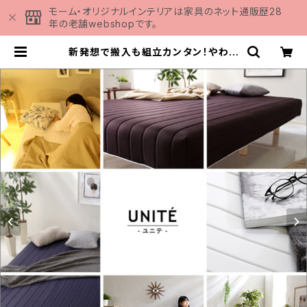
モーム・オリジナルインテリアは家具のネット通販歴28
年の老舗webshopです。
新発想で搬入も組立カンタン！やわら
かな寝心地 脚付きロールマットレス
（ポケットコイルスプリング)【Unite -
Doux- -ユニテ・ドゥ-】シングルサ
イズ | 家具の通販専門店 MOMU