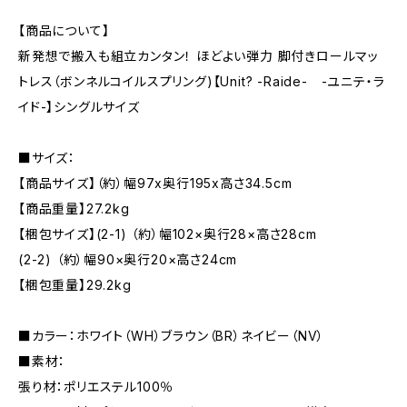
【商品について】
新発想で搬入も組立カンタン！ ほどよい弾力 脚付きロールマッ
トレス（ボンネルコイルスプリング)【Unit? -Raide- -ユニテ・ラ
イド-】シングルサイズ
■サイズ：
【商品サイズ】（約）幅97x奥行195x高さ34.5cm
【商品重量】27.2kg
【梱包サイズ】(2-1) （約）幅102×奥行28×高さ28cm
(2-2) （約）幅90×奥行20×高さ24cm
【梱包重量】29.2kg
■カラー：ホワイト（WH）ブラウン（BR）ネイビー（NV）
■素材：
張り材：ポリエステル100％