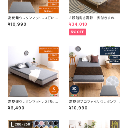
高反発ウレタンマットレス【Bele
3段階高さ調節 脚付きすのこ
za5-ベレーザ・ファイブ-】(キン
ベッド(ダブル) 【Lilitta-リリッ
¥10,990
¥34,010
グ) ORM-05K
タ-】(ポケットコイルロールマット
レス付き) ダブル LPS-HRM
5%OFF
-D
高反発ウレタンマットレス【Bele
高反発プロファイルウレタンマッ
za5-ベレーザ・ファイブ-】(シン
トレス【Beleza10-ベレーザ・テ
¥6,490
¥10,990
グル) ORM-05S
ン-】(セミダブル) ORM-10SD