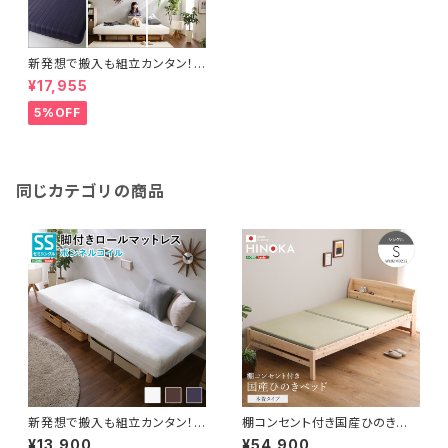
新発想で搬入も組立カンタン！や
わらかな寝心地 脚付きロールマ
¥17,955
ットレス（ポケットコイルスプリン
グ)【Unite -Doux- -ユニテ・
5%OFF
ドゥ-】シングルサイズ
同じカテゴリの商品
新発想で搬入も組立カンタン！
棚コンセント付き国産ひのきベッ
ほどよい弾力 脚付きロールマッ
ド 本畳タイプ【HINOKA-ヒノ
¥13,900
¥54,900