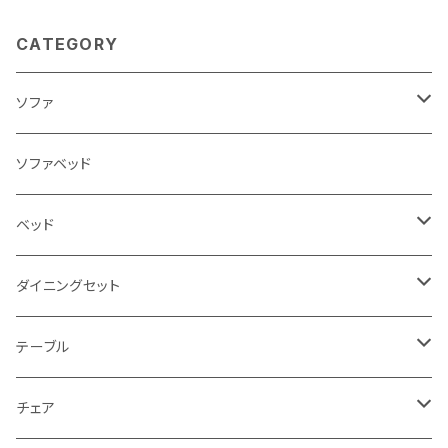
CATEGORY
ソファ
3人掛け
ソファベッド
2.5人掛け
ベッド
2人掛け
シングルサイズ以下（フレームのみ）
ダイニングセット
1人掛け
セミダブルサイズ（フレームのみ）
ダイニング3点セット以下
テーブル
カウチソファ
ダブルサイズ（フレームのみ）
ダイニング4点セット
センターテーブル
チェア