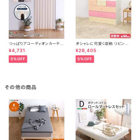
つっぱりアコーディオンカーテ
オシャレに可愛く収納 リビング
ン 100×174cm SH-16-TA
用ローチェスト 4段 幅90cm
¥4,731
¥28,405
DC
天然木（桐）日本製｜petora-
ペトラ- SH-08-PTR90
5%OFF
5%OFF
その他の商品