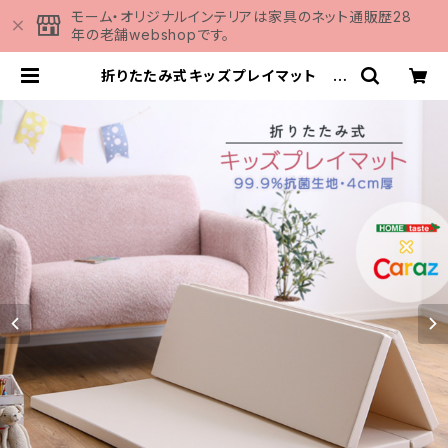
モーム・オリジナルインテリアは家具のネット通販歴28
年の老舗webshopです。
折りたたみ式キッズプレイマット M
サイズ（140×200cm） KPM-142
0M | 家具の通販専門店 MOMU