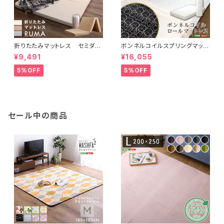
折りたたみマットレス セミダブ
ボンネルコイルスプリングマット
ル 【RUMA-ルーマ-】 SH-0
レス【-Michelia-ミケリア】（セ
¥9,491
¥16,055
7-OMSD
ミダブル用）※ロール梱包でラク
ラク搬入可能！※ FM-06-SD
5%OFF
5%OFF
セール中の商品