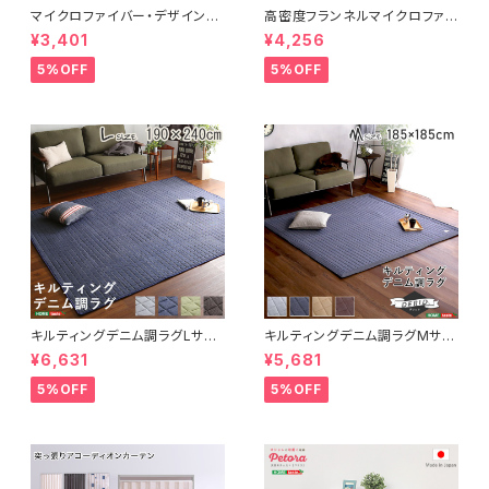
マイクロファイバー・デザインラ
高密度フランネルマイクロファイ
グマットMサイズ（185×185cm）
バー・ラグマットLサイズ（200×2
¥3,401
¥4,256
洗えるラグマット 【WASHFA2】
50cm）洗えるラグマット｜ナル
FRG-D2-M
トレア
5%OFF
5%OFF
キルティングデニム調ラグLサイ
キルティングデニム調ラグMサイ
ズ(190x240cm)オールシーズ
ズ(185x185cm)オールシーズ
¥6,631
¥5,681
ン、滑り止め付き、手洗い対応【D
ン、滑り止め付き、手洗い対応【D
erid-デリッド-】 DRG-L
erid-デリッド-】 DRG-M
5%OFF
5%OFF