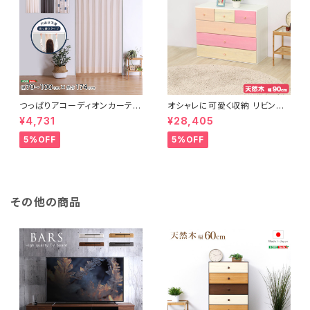
つっぱりアコーディオンカーテ
オシャレに可愛く収納 リビング
ン 100×174cm SH-16-TA
用ローチェスト 4段 幅90cm
¥4,731
¥28,405
DC
天然木（桐）日本製｜petora-
ペトラ- SH-08-PTR90
5%OFF
5%OFF
その他の商品