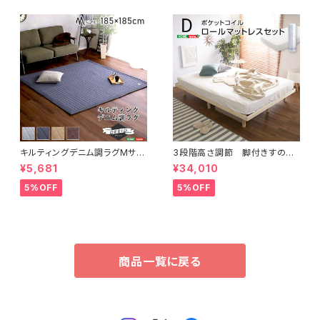
キルティングデニム調ラグMサイ
3段階高さ調節 脚付きすのこ
ズ(185x185cm)オールシーズ
ベッド(ダブル) 【Lilitta-リリッ
¥5,681
¥34,010
ン、滑り止め付き、手洗い対応【D
タ-】(ポケットコイルロールマット
erid-デリッド-】 DRG-M
レス付き) ダブル LPS-HRM
5%OFF
5%OFF
-D
商品一覧に戻る