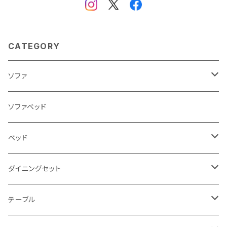
CATEGORY
ソファ
3人掛け
ソファベッド
2.5人掛け
ベッド
2人掛け
シングルサイズ以下（フレームのみ）
ダイニングセット
1人掛け
セミダブルサイズ（フレームのみ）
ダイニング3点セット以下
テーブル