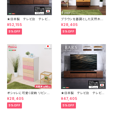
★日本製 テレビ台 テレビボ
ブラウンを基調とした天然木ハ
ード 230cm幅 【BARS-バ
イチェスト 6段 幅60cm Loar
¥52,155
¥28,405
ース-】 SH-24-BR230
シリーズ 日本製・完成品｜Loar
-ロア- type1 SH-08-LR60
5%OFF
5%OFF
オシャレに可愛く収納 リビング
★日本製 テレビ台 テレビボ
用ハイチェスト 6段 幅60cm 天
ード 210cm幅 【BARS-バー
¥28,405
¥47,405
然木（桐）日本製｜petora-ペト
ス-】 SH-24-BR210
ラ- SH-08-PTR60
5%OFF
5%OFF