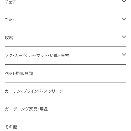
カウチソファ
ダブルサイズ（フレームのみ）
ダイニング4点セット
センターテーブル
チェア
コーナーソファ
ワイドダブルサイズ以上（フレームのみ）
ダイニング5点・6点セット
ダイニングテーブル
ダイニングチェア
こたつ
ソファセット
シングルサイズ以下（マットレス付）
ダイニング7点セット以上
カウンターテーブル
カウンターチェア
こたつテーブル
収納
スツール・オットマン
セミダブルサイズ（マットレス付）
リフティングテーブル
キッズチェア
こたつ布団
本棚・シェルフ
ラグ・カーペット・マット・い草・床材
ソファ付属品
ダブルサイズ（マットレス付）
サイドテーブル・コーヒーテーブル
オフィスチェア・ゲーミングチェア
コタツ・布団セット
食器棚・収納庫
マット・フロアタイル
ペット用家具類
クッション・座椅子
ダブルサイズ以上（マットレス付）
デスク
ダイニングベンチ・スツール
レンジ台・カウンター
ラグ
カーテン・ブラインド・スクリーン
ロフトベッド
ラック
カーペット
ガーデニング家具・用品
二段ベッド
TVボード
その他