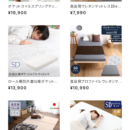
ポケットコイルスプリングマット
高反発ウレタンマットレス【Bele
レス【-Robilia-ロビリア】（セミ
za5-ベレーザ・ファイブ-】(セミ
¥19,900
¥7,990
ダブル用）※ロール梱包でラクラ
ダブル) ORM-05SD
ク搬入可能！※ FM-05-SD
ロール梱包片面仕様ポケットコ
高反発プロファイルウレタンマッ
イルマットレス【Sheera-シェエ
トレス【Beleza10-ベレーザ・テ
¥13,900
¥10,990
ラ-】セミダブルサイズ HRM-0
ン-】(セミダブル) ORM-10SD
1SD