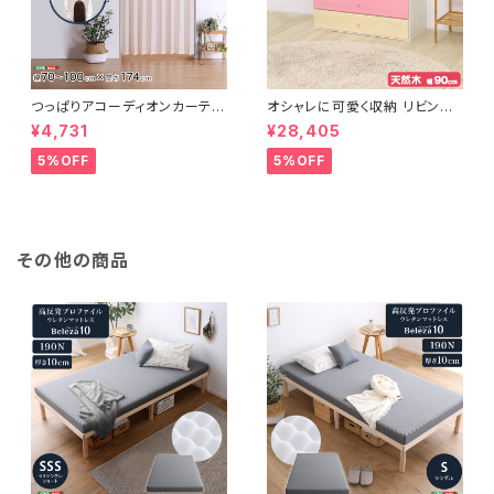
つっぱりアコーディオンカーテ
オシャレに可愛く収納 リビング
ン 100×174cm SH-16-TA
用ローチェスト 4段 幅90cm
¥4,731
¥28,405
DC
天然木（桐）日本製｜petora-
ペトラ- SH-08-PTR90
5%OFF
5%OFF
その他の商品