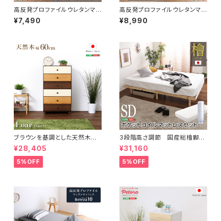
高反発プロファイルウレタンマッ
高反発プロファイルウレタンマッ
トレス【Beleza10-ベレーザ・テ
トレス【Beleza10-ベレーザ・テ
¥7,490
¥8,990
ン-】(セミシングルショート) O
ン-】(シングル) ORM-10S
RM-10SSS
ブラウンを基調とした天然木ハ
3段階高さ調節 国産総檜脚付
イチェスト 6段 幅60cm Loar
きすのこベッド 【Pierna-ピエル
¥28,405
¥31,160
シリーズ 日本製・完成品｜Loar
ナ-】(ポケットコイルロールマッ
-ロア- type1 SH-08-LR60
トレス付き) セミダブル
5%OFF
5%OFF