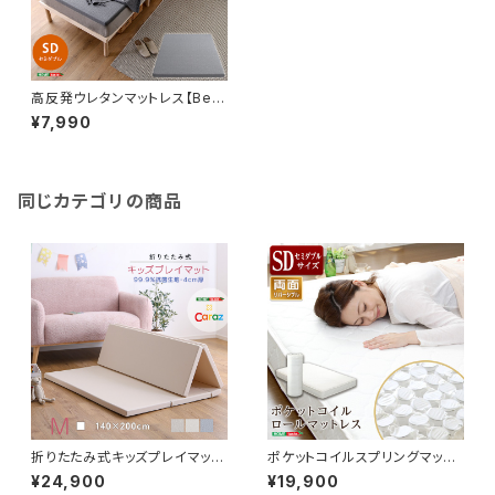
高反発ウレタンマットレス【Bele
za5-ベレーザ・ファイブ-】(セミ
¥7,990
ダブル) ORM-05SD
同じカテゴリの商品
折りたたみ式キッズプレイマッ
ポケットコイルスプリングマット
ト Mサイズ（140×200cm）
レス【-Robilia-ロビリア】（セミ
¥24,900
¥19,900
KPM-1420M
ダブル用）※ロール梱包でラクラ