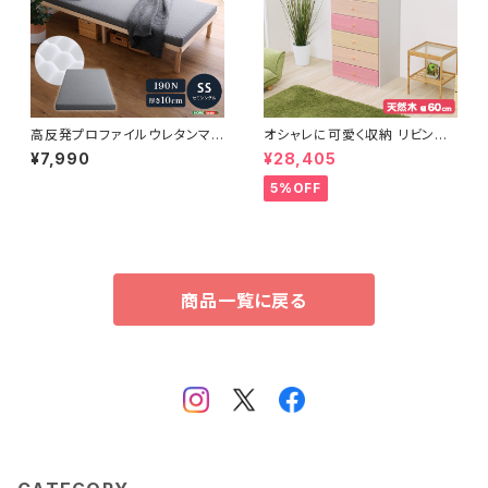
高反発プロファイルウレタンマッ
オシャレに可愛く収納 リビング
トレス【Beleza10-ベレーザ・テ
用ハイチェスト 6段 幅60cm 天
¥7,990
¥28,405
ン-】(セミシングル) ORM-10
然木（桐）日本製｜petora-ペト
SS
ラ- SH-08-PTR60
5%OFF
商品一覧に戻る