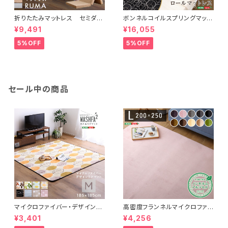
折りたたみマットレス セミダブ
ボンネルコイルスプリングマット
ル 【RUMA-ルーマ-】 SH-0
レス【-Michelia-ミケリア】（セ
¥9,491
¥16,055
7-OMSD
ミダブル用）※ロール梱包でラク
ラク搬入可能！※ FM-06-SD
5%OFF
5%OFF
セール中の商品
マイクロファイバー・デザインラ
高密度フランネルマイクロファイ
グマットMサイズ（185×185cm）
バー・ラグマットLサイズ（200×2
¥3,401
¥4,256
洗えるラグマット 【WASHFA2】
50cm）洗えるラグマット｜ナル