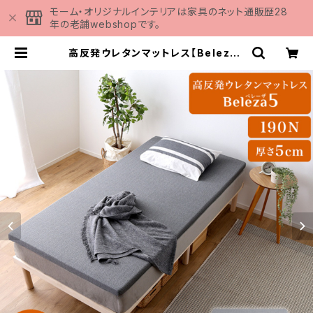
モーム・オリジナルインテリアは家具のネット通販歴28
年の老舗webshopです。
高反発ウレタンマットレス【Beleza5
-ベレーザ・ファイブ-】(セミダブル)
ORM-05SD | 家具の通販専門店 M
OMU