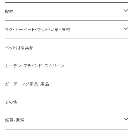
ソファセット
シングルサイズ以下（マットレス付）
ダイニング7点セット以上
カウンターテーブル
カウンターチェア
こたつテーブル
収納
スツール・オットマン
セミダブルサイズ（マットレス付）
リフティングテーブル
キッズチェア
こたつ布団
本棚・シェルフ
ラグ・カーペット・マット・い草・床材
ソファ付属品
ダブルサイズ（マットレス付）
サイドテーブル・コーヒーテーブル
オフィスチェア・ゲーミングチェア
コタツ・布団セット
食器棚・収納庫
マット・フロアタイル
ペット用家具類
クッション・座椅子
ダブルサイズ以上（マットレス付）
デスク
ダイニングベンチ・スツール
レンジ台・カウンター
ラグ
カーテン・ブラインド・スクリーン
ロフトベッド
ラック
カーペット
ガーデニング家具・用品
二段ベッド
TVボード
その他
マットレス
キャビネット・飾り棚
雑貨・家電