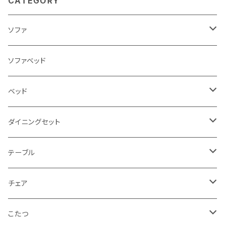
CATEGORY
ソファ
3人掛け
ソファベッド
2.5人掛け
ベッド
2人掛け
シングルサイズ以下（フレームのみ）
ダイニングセット
1人掛け
セミダブルサイズ（フレームのみ）
ダイニング3点セット以下
テーブル
カウチソファ
ダブルサイズ（フレームのみ）
ダイニング4点セット
センターテーブル
チェア
コーナーソファ
ワイドダブルサイズ以上（フレームのみ）
ダイニング5点・6点セット
ダイニングテーブル
ダイニングチェア
こたつ