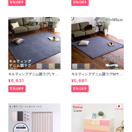
FRG-D2-M
トレア
5%OFF
5%OFF
キルティングデニム調ラグLサイ
キルティングデニム調ラグMサイ
ズ(190x240cm)オールシーズ
ズ(185x185cm)オールシーズ
¥6,631
¥5,681
ン、滑り止め付き、手洗い対応【D
ン、滑り止め付き、手洗い対応【D
erid-デリッド-】 DRG-L
erid-デリッド-】 DRG-M
5%OFF
5%OFF