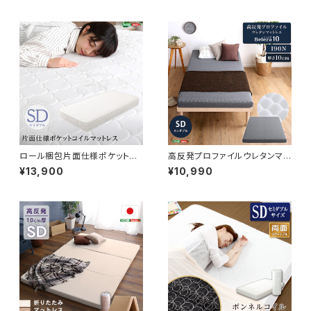
ク搬入可能！※ FM-05-SD
ロール梱包片面仕様ポケットコ
高反発プロファイルウレタンマッ
イルマットレス【Sheera-シェエ
トレス【Beleza10-ベレーザ・テ
¥13,900
¥10,990
ラ-】セミダブルサイズ HRM-0
ン-】(セミダブル) ORM-10SD
1SD