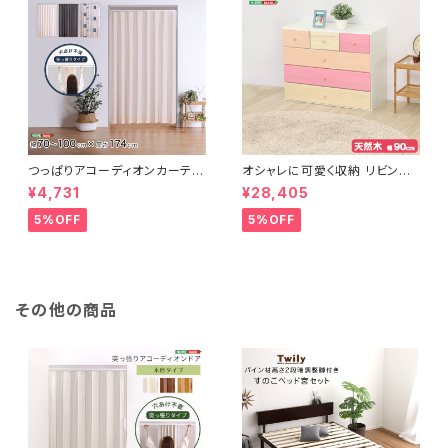
つっぱりアコーディオンカーテ
オシャレに可愛く収納 リビング
ン 100×174cm SH-16-TA
用ローチェスト 4段 幅90cm
¥4,731
¥28,405
DC
天然木（桐）日本製｜petora-
ペトラ- SH-08-PTR90
5%OFF
5%OFF
その他の商品