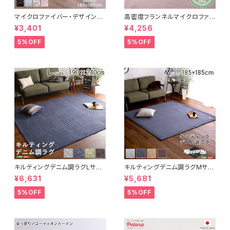
マイクロファイバー・デザインラ
高密度フランネルマイクロファイ
グマットMサイズ（185×185cm）
バー・ラグマットLサイズ（200×2
¥3,401
¥4,256
洗えるラグマット 【WASHFA2】
50cm）洗えるラグマット｜ナル
FRG-D2-M
トレア
5%OFF
5%OFF
キルティングデニム調ラグLサイ
キルティングデニム調ラグMサイ
ズ(190x240cm)オールシーズ
ズ(185x185cm)オールシーズ
¥6,631
¥5,681
ン、滑り止め付き、手洗い対応【D
ン、滑り止め付き、手洗い対応【D
erid-デリッド-】 DRG-L
erid-デリッド-】 DRG-M
5%OFF
5%OFF