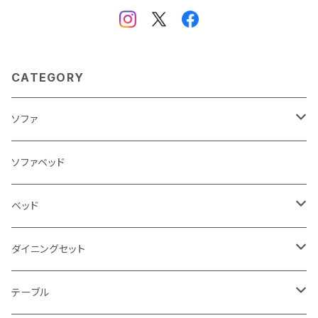
CATEGORY
ソファ
3人掛け
ソファベッド
2.5人掛け
ベッド
2人掛け
シングルサイズ以下（フレームのみ）
ダイニングセット
1人掛け
セミダブルサイズ（フレームのみ）
ダイニング3点セット以下
テーブル