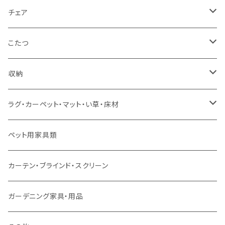
カウチソファ
ダブルサイズ（フレームのみ）
ダイニング4点セット
センターテーブル
チェア
コーナーソファ
ワイドダブルサイズ以上（フレームのみ）
ダイニング5点・6点セット
ダイニングテーブル
ダイニングチェア
こたつ
ソファセット
シングルサイズ以下（マットレス付）
ダイニング7点セット以上
カウンターテーブル
カウンターチェア
こたつテーブル
収納
スツール・オットマン
セミダブルサイズ（マットレス付）
リフティングテーブル
キッズチェア
こたつ布団
本棚・シェルフ
ラグ・カーペット・マット・い草・床材
ソファ付属品
ダブルサイズ（マットレス付）
サイドテーブル・コーヒーテーブル
オフィスチェア・ゲーミングチェア
コタツ・布団セット
食器棚・収納庫
マット・フロアタイル
ペット用家具類
クッション・座椅子
ダブルサイズ以上（マットレス付）
デスク
ダイニングベンチ・スツール
レンジ台・カウンター
ラグ
カーテン・ブラインド・スクリーン
ロフトベッド
ラック
カーペット
ガーデニング家具・用品