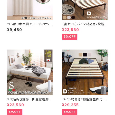
つっぱり木目調アコーディオンド
【宮セット】パイン材高さ2段階調
ア 100×175cm SH-16-TA
整脚付きすのこベッド(ダブル)
¥9,480
¥23,560
D
5%OFF
3段階高さ調節 国産総檜脚付
パイン材高さ2段階調整脚付き
きすのこベッド 【Pierna-ピエル
すのこベッド ポケットコイルマッ
¥23,560
¥29,355
ナ-】(ポケットコイルロールマッ
トレスセット(ダブル) ASP-SR
トレス付き) シングル LHK-H
M-D
5%OFF
5%OFF
RM-S