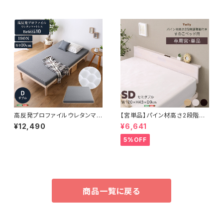
高反発プロファイルウレタンマッ
【宮単品】パイン材高さ2段階調
トレス【Beleza10-ベレーザ・テ
整脚付きすのこベッド用(セミダ
¥12,490
¥6,641
ン-】(ダブル) ORM-10D
ブル)
5%OFF
商品一覧に戻る