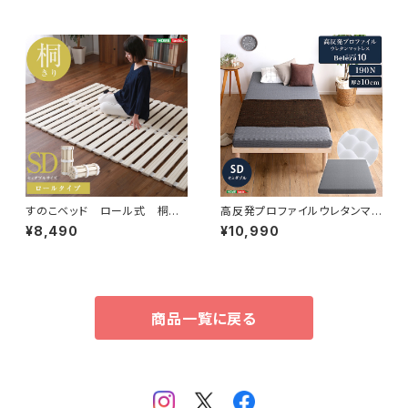
すのこベッド ロール式 桐仕
高反発プロファイルウレタンマッ
様(セミダブル)【Schlaf-シュラ
トレス【Beleza10-ベレーザ・テ
¥8,490
¥10,990
フ-】 桐 すのこ ロール式
ン-】(セミダブル) ORM-10SD
すのこベッド セミダブル 湿
気 スノコマット 折りたたみ
KIR-R-SD
商品一覧に戻る