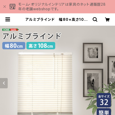
モーム・オリジナルインテリアは家具のネット通販歴28
年の老舗webshopです。
アルミブラインド 幅80×高さ108c
m SH-29-TAB80-108 | 家具の
通販専門店 MOMU