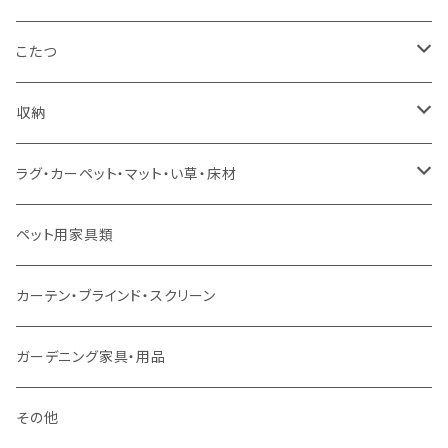
コーナーソファ
ワイドダブルサイズ以上（フレームのみ）
ダイニング5点・6点セット
ダイニングテーブル
ダイニングチェア
こたつ
ソファセット
シングルサイズ以下（マットレス付）
ダイニング7点セット以上
カウンターテーブル
カウンターチェア
こたつテーブル
収納
スツール・オットマン
セミダブルサイズ（マットレス付）
リフティングテーブル
キッズチェア
こたつ布団
本棚・シェルフ
ラグ・カーペット・マット・い草・床材
ソファ付属品
ダブルサイズ（マットレス付）
サイドテーブル・コーヒーテーブル
オフィスチェア・ゲーミングチェア
コタツ・布団セット
食器棚・収納庫
マット・フロアタイル
ペット用家具類
クッション・座椅子
ダブルサイズ以上（マットレス付）
デスク
ダイニングベンチ・スツール
レンジ台・カウンター
ラグ
カーテン・ブラインド・スクリーン
ロフトベッド
ラック
カーペット
ガーデニング家具・用品
二段ベッド
TVボード
その他