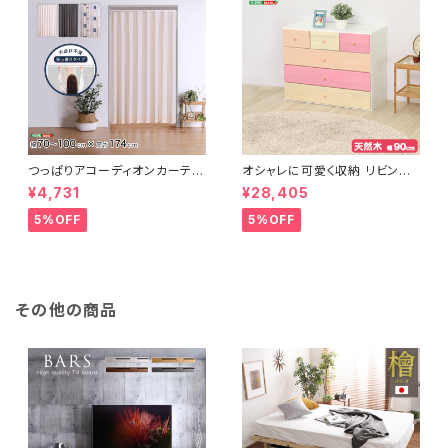
つっぱりアコーディオンカーテ
オシャレに可愛く収納 リビング
ン 100×174cm SH-16-TA
用ローチェスト 4段 幅90cm
¥4,731
¥28,405
DC
天然木（桐）日本製｜petora-
ペトラ- SH-08-PTR90
5%OFF
5%OFF
その他の商品