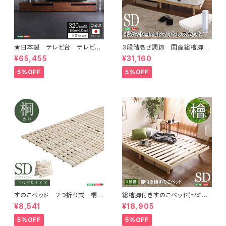
★日本製 テレビ台 テレビボ
3段階高さ調節 国産総檜脚付
ード 320cm幅 【BARS-バ
きすのこベッド 【Pierna-ピエル
¥65,455
¥31,160
ース-】 SH-24-BR320
ナ-】(ポケットコイルロールマッ
トレス付き) セミダブル
5%OFF
5%OFF
すのこベッド ２つ折り式 桐仕
総檜脚付きすのこベッド(セミダ
様(セミダブル)【Coh-ソーン-】
ブル) 【Pierna-ピエルナ-】 L
¥8,541
¥18,905
KIR-2-SD
HK-02SD
5%OFF
5%OFF