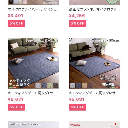
マイクロファイバー・デザインラ
高密度フランネルマイクロファイ
グマットMサイズ（185×185cm）
バー・ラグマットLサイズ（200×2
¥3,401
¥4,256
洗えるラグマット 【WASHFA2】
50cm）洗えるラグマット｜ナル
FRG-D2-M
トレア
5%OFF
5%OFF
キルティングデニム調ラグLサイ
キルティングデニム調ラグMサイ
ズ(190x240cm)オールシーズ
ズ(185x185cm)オールシーズ
¥6,631
¥5,681
ン、滑り止め付き、手洗い対応【D
ン、滑り止め付き、手洗い対応【D
erid-デリッド-】 DRG-L
erid-デリッド-】 DRG-M
5%OFF
5%OFF