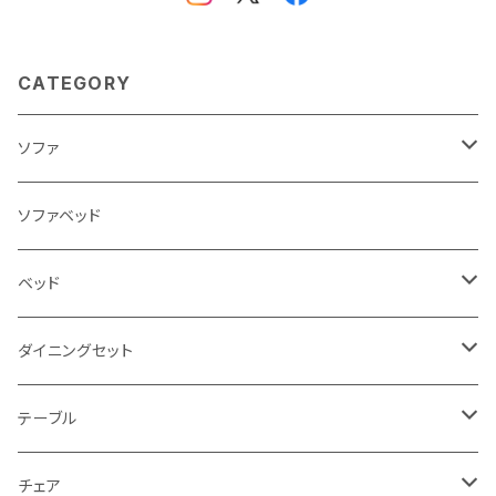
CATEGORY
ソファ
3人掛け
ソファベッド
2.5人掛け
ベッド
2人掛け
シングルサイズ以下（フレームのみ）
ダイニングセット
1人掛け
セミダブルサイズ（フレームのみ）
ダイニング3点セット以下
テーブル
カウチソファ
ダブルサイズ（フレームのみ）
ダイニング4点セット
センターテーブル
チェア