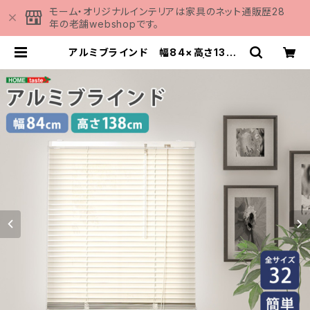
モーム・オリジナルインテリアは家具のネット通販歴28
年の老舗webshopです。
アルミブラインド 幅84×高さ138c
m SH-29-TAB84-138 | 家具の
通販専門店 MOMU