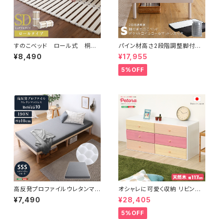
すのこベッド ロール式 桐仕
パイン材高さ2段階調整脚付き
様(セミダブル)【Schlaf-シュラ
すのこベッド ポケットコイルマッ
¥8,490
¥17,955
フ-】 桐 すのこ ロール式
トレスセット(シングル) ASP-S
すのこベッド セミダブル 湿
RM-S
5%OFF
気 スノコマット 折りたたみ
KIR-R-SD
高反発プロファイルウレタンマッ
オシャレに可愛く収納 リビング
トレス【Beleza10-ベレーザ・テ
用ワイドチェスト 3段 幅117cm
¥7,490
¥28,405
ン-】(セミシングルショート) O
天然木（桐）日本製｜petora-
RM-10SSS
ペトラ- SH-08-PTR117
5%OFF