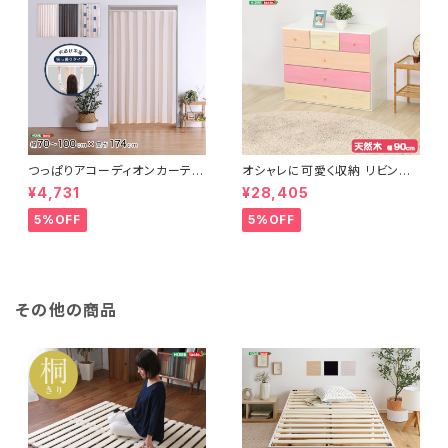
つっぱりアコーディオンカーテ
オシャレに可愛く収納 リビング
ン 100×174cm SH-16-TA
用ローチェスト 4段 幅90cm
¥4,731
¥28,405
DC
天然木（桐）日本製｜petora-
ペトラ- SH-08-PTR90
5%OFF
5%OFF
その他の商品