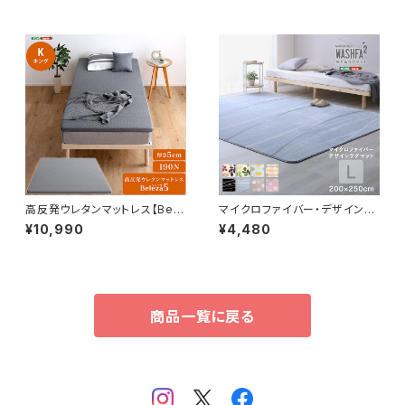
高反発ウレタンマットレス【Bele
マイクロファイバー・デザインラ
za5-ベレーザ・ファイブ-】(キン
グマットLサイズ（200×250c
¥10,990
¥4,480
グ) ORM-05K
m）洗えるラグマット 【WASHFA
2】 FRG-D2-L
商品一覧に戻る