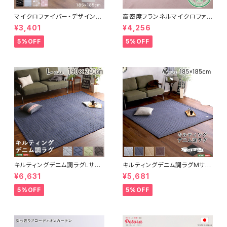
マイクロファイバー・デザインラ
高密度フランネルマイクロファイ
グマットMサイズ（185×185cm）
バー・ラグマットLサイズ（200×2
¥3,401
¥4,256
洗えるラグマット 【WASHFA2】
50cm）洗えるラグマット｜ナル
FRG-D2-M
トレア
5%OFF
5%OFF
キルティングデニム調ラグLサイ
キルティングデニム調ラグMサイ
ズ(190x240cm)オールシーズ
ズ(185x185cm)オールシーズ
¥6,631
¥5,681
ン、滑り止め付き、手洗い対応【D
ン、滑り止め付き、手洗い対応【D
erid-デリッド-】 DRG-L
erid-デリッド-】 DRG-M
5%OFF
5%OFF