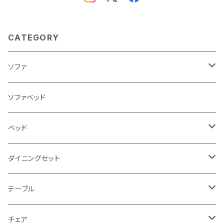
CATEGORY
ソファ
3人掛け
ソファベッド
2.5人掛け
ベッド
2人掛け
シングルサイズ以下（フレームのみ）
ダイニングセット
1人掛け
セミダブルサイズ（フレームのみ）
ダイニング3点セット以下
テーブル
カウチソファ
ダブルサイズ（フレームのみ）
ダイニング4点セット
センターテーブル
チェア