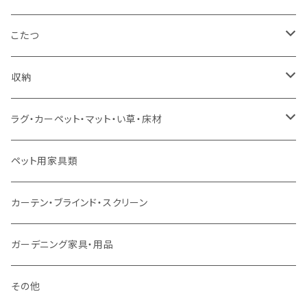
コーナーソファ
ワイドダブルサイズ以上（フレームのみ）
ダイニング5点・6点セット
ダイニングテーブル
ダイニングチェア
こたつ
ソファセット
シングルサイズ以下（マットレス付）
ダイニング7点セット以上
カウンターテーブル
カウンターチェア
こたつテーブル
収納
スツール・オットマン
セミダブルサイズ（マットレス付）
リフティングテーブル
キッズチェア
こたつ布団
本棚・シェルフ
ラグ・カーペット・マット・い草・床材
ソファ付属品
ダブルサイズ（マットレス付）
サイドテーブル・コーヒーテーブル
オフィスチェア・ゲーミングチェア
コタツ・布団セット
食器棚・収納庫
マット・フロアタイル
ペット用家具類
クッション・座椅子
ダブルサイズ以上（マットレス付）
デスク
ダイニングベンチ・スツール
レンジ台・カウンター
ラグ
カーテン・ブラインド・スクリーン
ロフトベッド
ラック
カーペット
ガーデニング家具・用品
二段ベッド
TVボード
その他