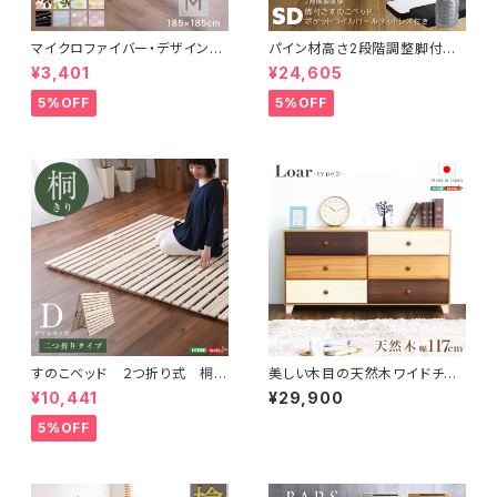
マイクロファイバー・デザインラ
パイン材高さ2段階調整脚付き
グマットMサイズ（185×185cm）
すのこベッド ポケットコイルマッ
¥3,401
¥24,605
洗えるラグマット 【WASHFA2】
トレスセット(セミダブル) ASP-
FRG-D2-M
SRM-SD
5%OFF
5%OFF
すのこベッド ２つ折り式 桐仕
美しい木目の天然木ワイドチェ
様(ダブル)【Coh-ソーン-】 KI
スト 3段 幅117cm Loarシリー
¥10,441
¥29,900
R-2-D
ズ 日本製・完成品｜Loar-ロ
ア- type2 SH-08-LR2ND1
5%OFF
17