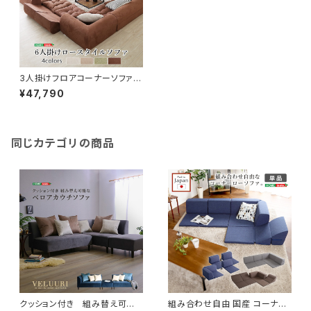
3人掛けフロアコーナーソファ(2
セット)【Lycoris-リコリス-】フ
¥47,790
ロアソファ コーナーソファ 分
割ソファ 一人掛け 二人掛
け 2セット SH-07-LCRSE
T
同じカテゴリの商品
クッション付き 組み替え可能
組み合わせ自由 国産 コーナー