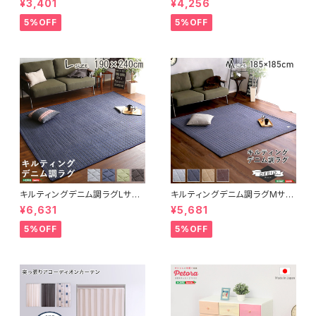
¥3,401
¥4,256
洗えるラグマット 【WASHFA2】
50cm）洗えるラグマット｜ナル
FRG-D2-M
トレア
5%OFF
5%OFF
キルティングデニム調ラグLサイ
キルティングデニム調ラグMサイ
ズ(190x240cm)オールシーズ
ズ(185x185cm)オールシーズ
¥6,631
¥5,681
ン、滑り止め付き、手洗い対応【D
ン、滑り止め付き、手洗い対応【D
erid-デリッド-】 DRG-L
erid-デリッド-】 DRG-M
5%OFF
5%OFF