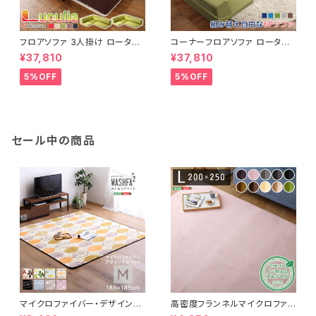
フロアソファ 3人掛け ロータイ
コーナーフロアソファ ロータイ
プ 起毛素材 日本製 （5色）同色
プ ファブリック 3人掛け（5色）
¥37,810
¥37,810
2セット｜Luculia-ルクリア-
同色2セット｜Linaria-リナリ
SH-07-LCL2SET
ア- SH-07-LNR2SET
5%OFF
5%OFF
セール中の商品
マイクロファイバー・デザインラ
高密度フランネルマイクロファイ
グマットMサイズ（185×185cm）
バー・ラグマットLサイズ（200×2