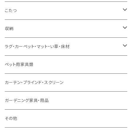
コーナーソファ
ワイドダブルサイズ以上（フレームのみ）
ダイニング5点・6点セット
ダイニングテーブル
ダイニングチェア
こたつ
ソファセット
シングルサイズ以下（マットレス付）
ダイニング7点セット以上
カウンターテーブル
カウンターチェア
こたつテーブル
収納
スツール・オットマン
セミダブルサイズ（マットレス付）
リフティングテーブル
キッズチェア
こたつ布団
本棚・シェルフ
ラグ・カーペット・マット・い草・床材
ソファ付属品
ダブルサイズ（マットレス付）
サイドテーブル・コーヒーテーブル
オフィスチェア・ゲーミングチェア
コタツ・布団セット
食器棚・収納庫
マット・フロアタイル
ペット用家具類
クッション・座椅子
ダブルサイズ以上（マットレス付）
デスク
ダイニングベンチ・スツール
レンジ台・カウンター
ラグ
カーテン・ブラインド・スクリーン
ロフトベッド
ラック
カーペット
ガーデニング家具・用品
二段ベッド
TVボード
その他