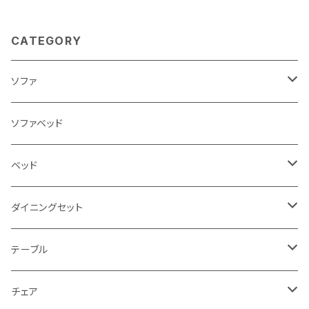
CATEGORY
ソファ
3人掛け
ソファベッド
2.5人掛け
ベッド
2人掛け
シングルサイズ以下（フレームのみ）
ダイニングセット
1人掛け
セミダブルサイズ（フレームのみ）
ダイニング3点セット以下
テーブル
カウチソファ
ダブルサイズ（フレームのみ）
ダイニング4点セット
センターテーブル
チェア