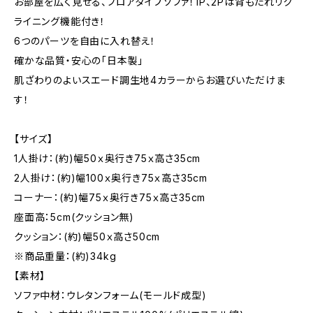
お部屋を広く見せる、フロアタイプソファ！1P、2Pは背もたれリク
ライニング機能付き！
6つのパーツを自由に入れ替え！
確かな品質・安心の「日本製」
肌ざわりのよいスエード調生地4カラーからお選びいただけま
す！
【サイズ】
1人掛け：(約)幅50ｘ奥行き75ｘ高さ35cm
2人掛け：(約)幅100ｘ奥行き75ｘ高さ35cm
コーナー：(約)幅75ｘ奥行き75ｘ高さ35cm
座面高：5cm(クッション無)
クッション：(約)幅50ｘ高さ50cm
※商品重量：(約)34kg
【素材】
ソファ中材：ウレタンフォーム(モールド成型)