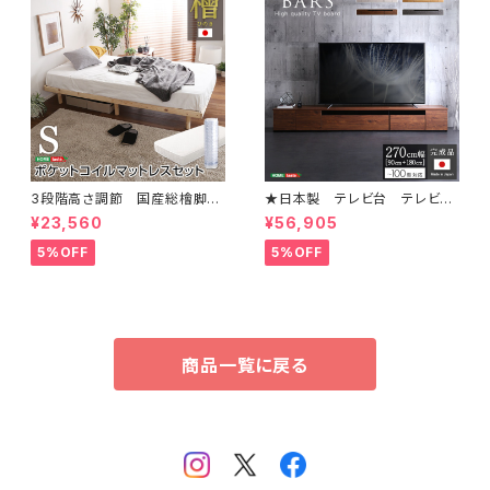
3段階高さ調節 国産総檜脚付
★日本製 テレビ台 テレビボ
きすのこベッド 【Pierna-ピエル
ード 270cm幅 【BARS-バ
¥23,560
¥56,905
ナ-】(ポケットコイルロールマッ
ース-】 SH-24-BR270
トレス付き) シングル LHK-H
5%OFF
5%OFF
RM-S
商品一覧に戻る