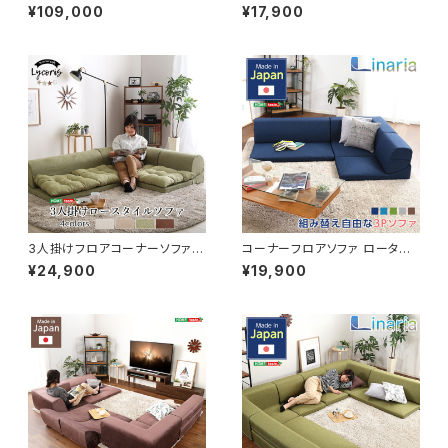
なベロアカウチソファ【VELUUR
ローソファ フロアタイプ Linum
¥109,000
¥17,900
I ベルーリ】 SH-27-NCS
-リナム- SH-07-RCLS
3人掛けフロアコーナーソファ【L
コーナーフロアソファ ロータイ
ycoris-リコリス-】フロアソフ
プ ファブリック 3人掛け（5色）
¥24,900
¥19,900
ァ コーナーソファ 分割ソフ
組み替え自由｜Linaria-リナリ
ァ 一人掛け 二人掛け SH-
ア- SH-07-LNR
07-LCR