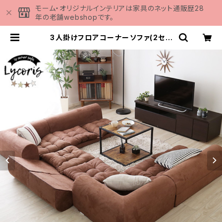
モーム・オリジナルインテリアは家具のネット通販歴28
年の老舗webshopです。
3人掛けフロアコーナーソファ(2セッ
ト)【Lycoris-リコリス-】フロアソフ
ァ コーナーソファ 分割ソファ 一
人掛け 二人掛け 2セット SH-0
7-LCRSET | 家具の通販専門店 M
OMU