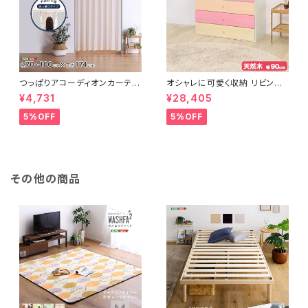
つっぱりアコーディオンカーテ
オシャレに可愛く収納 リビング
ン 100×174cm SH-16-TA
用ローチェスト 4段 幅90cm
¥4,731
¥28,405
DC
天然木（桐）日本製｜petora-
ペトラ- SH-08-PTR90
5%OFF
5%OFF
その他の商品