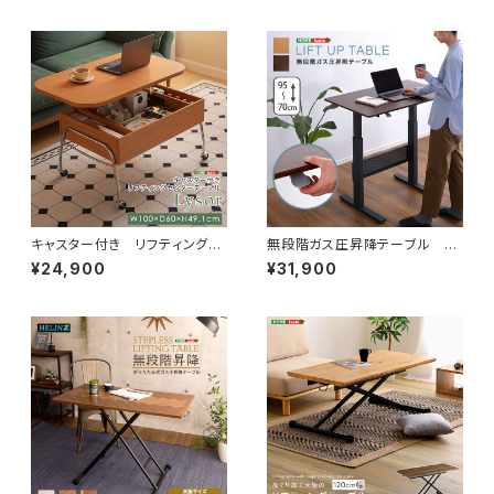
キャスター付き リフティングセ
無段階ガス圧昇降テーブル H
ンターテーブル 【Lysor-リソ
T-JGD
¥24,900
¥31,900
ル-】 SH-LI-100003