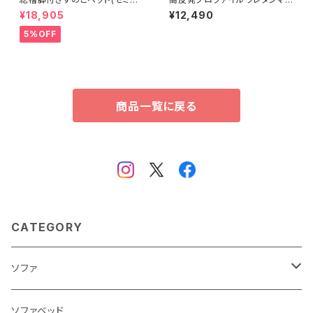
ブル) 【Pierna-ピエルナ-】 L
トレス【Beleza10-ベレーザ・テ
¥18,905
¥12,490
HK-02SD
ン-】(ダブル) ORM-10D
5%OFF
商品一覧に戻る
CATEGORY
ソファ
3人掛け
ソファベッド