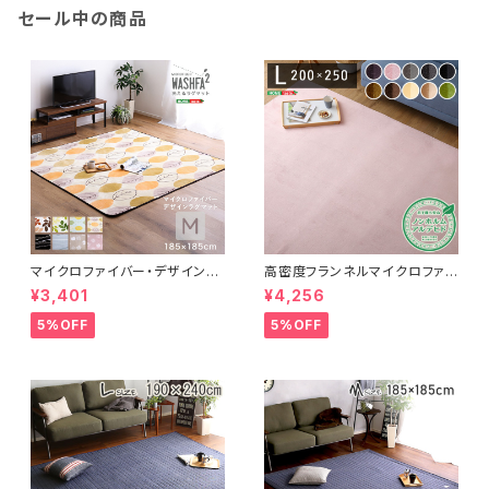
セール中の商品
マイクロファイバー・デザインラ
高密度フランネルマイクロファイ
グマットMサイズ（185×185cm）
バー・ラグマットLサイズ（200×2
¥3,401
¥4,256
洗えるラグマット 【WASHFA2】
50cm）洗えるラグマット｜ナル
FRG-D2-M
トレア
5%OFF
5%OFF