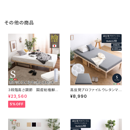
その他の商品
3段階高さ調節 国産総檜脚付
高反発プロファイルウレタンマッ
きすのこベッド 【Pierna-ピエル
トレス【Beleza10-ベレーザ・テ
¥23,560
¥8,990
ナ-】(ポケットコイルロールマッ
ン-】(シングル) ORM-10S
トレス付き) シングル LHK-H
5%OFF
RM-S