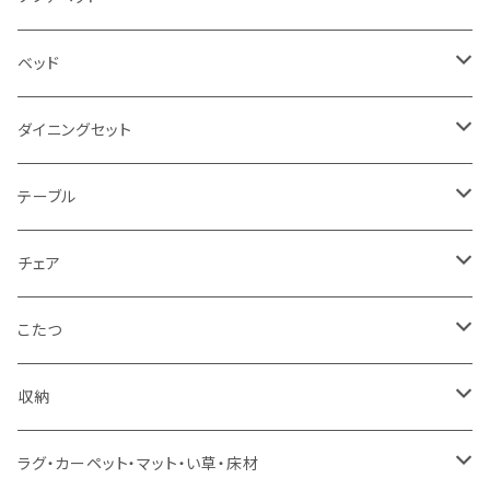
2.5人掛け
ベッド
2人掛け
シングルサイズ以下（フレームのみ）
ダイニングセット
1人掛け
セミダブルサイズ（フレームのみ）
ダイニング3点セット以下
テーブル
カウチソファ
ダブルサイズ（フレームのみ）
ダイニング4点セット
センターテーブル
チェア
コーナーソファ
ワイドダブルサイズ以上（フレームのみ）
ダイニング5点・6点セット
ダイニングテーブル
ダイニングチェア
こたつ
ソファセット
シングルサイズ以下（マットレス付）
ダイニング7点セット以上
カウンターテーブル
カウンターチェア
こたつテーブル
収納
スツール・オットマン
セミダブルサイズ（マットレス付）
リフティングテーブル
キッズチェア
こたつ布団
本棚・シェルフ
ラグ・カーペット・マット・い草・床材