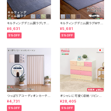
キルティングデニム調ラグLサイ
キルティングデニム調ラグMサイ
ズ(190x240cm)オールシーズ
ズ(185x185cm)オールシーズ
¥6,631
¥5,681
ン、滑り止め付き、手洗い対応【D
ン、滑り止め付き、手洗い対応【D
erid-デリッド-】 DRG-L
erid-デリッド-】 DRG-M
5%OFF
5%OFF
つっぱりアコーディオンカーテ
オシャレに可愛く収納 リビング
ン 100×174cm SH-16-TA
用ローチェスト 4段 幅90cm
¥4,731
¥28,405
DC
天然木（桐）日本製｜petora-
ペトラ- SH-08-PTR90
5%OFF
5%OFF