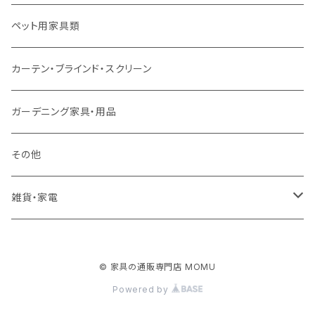
ソファ付属品
ダブルサイズ（マットレス付）
サイドテーブル・コーヒーテーブル
オフィスチェア・ゲーミングチェア
コタツ・布団セット
食器棚・収納庫
マット・フロアタイル
ペット用家具類
クッション・座椅子
ダブルサイズ以上（マットレス付）
デスク
ダイニングベンチ・スツール
レンジ台・カウンター
ラグ
カーテン・ブラインド・スクリーン
ロフトベッド
ラック
カーペット
ガーデニング家具・用品
二段ベッド
TVボード
その他
マットレス
キャビネット・飾り棚
雑貨・家電
シングルサイズ以下
付属品・部材
チェスト・ドレッサー
雑貨
© 家具の通販専門店 MOMU
セミダブルサイズ
ナイトテーブル
家電
Powered by