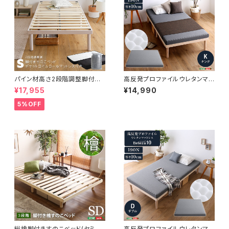
パイン材高さ2段階調整脚付き
高反発プロファイルウレタンマッ
すのこベッド ポケットコイルマッ
トレス【Beleza10-ベレーザ・テ
¥17,955
¥14,990
トレスセット(シングル) ASP-S
ン-】(キング) ORM-10K
RM-S
5%OFF
総檜脚付きすのこベッド(セミダ
高反発プロファイルウレタンマッ