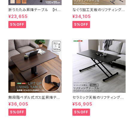
折りたたみ昇降テーブル 【HE
なぐり加工天板のリフティングテ
LINZ-ヘリンズ-】 SH-05-19
ーブル 120cm幅 SH-23-
¥23,655
¥34,105
242
UDN120
5%OFF
5%OFF
無段階ペダル式ガス圧昇降テー
セラミック天板のリフティングテ
ブル HT-GIT
ーブル 120cm幅 SH-23-
¥36,005
¥56,905
UDC120
5%OFF
5%OFF