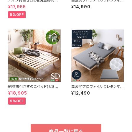
パイン材高さ2段階調整脚付き
高反発プロファイルウレタンマッ
すのこベッド ポケットコイルマッ
トレス【Beleza10-ベレーザ・テ
¥17,955
¥14,990
トレスセット(シングル) ASP-S
ン-】(キング) ORM-10K
RM-S
5%OFF
総檜脚付きすのこベッド(セミダ
高反発プロファイルウレタンマッ
ブル) 【Pierna-ピエルナ-】 L
トレス【Beleza10-ベレーザ・テ
¥18,905
¥12,490
HK-02SD
ン-】(ダブル) ORM-10D
5%OFF
商品一覧に戻る