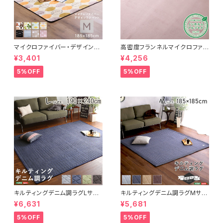
マイクロファイバー・デザインラ
高密度フランネルマイクロファイ
グマットMサイズ（185×185cm）
バー・ラグマットLサイズ（200×2
¥3,401
¥4,256
洗えるラグマット 【WASHFA2】
50cm）洗えるラグマット｜ナル
FRG-D2-M
トレア
5%OFF
5%OFF
キルティングデニム調ラグLサイ
キルティングデニム調ラグMサイ
ズ(190x240cm)オールシーズ
ズ(185x185cm)オールシーズ
¥6,631
¥5,681
ン、滑り止め付き、手洗い対応【D
ン、滑り止め付き、手洗い対応【D
erid-デリッド-】 DRG-L
erid-デリッド-】 DRG-M
5%OFF
5%OFF