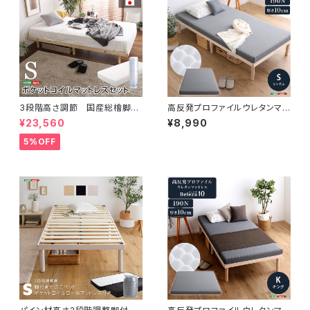
3段階高さ調節 国産総檜脚付
高反発プロファイルウレタンマッ
きすのこベッド 【Pierna-ピエル
トレス【Beleza10-ベレーザ・テ
¥23,560
¥8,990
ナ-】(ポケットコイルロールマッ
ン-】(シングル) ORM-10S
トレス付き) シングル LHK-H
5%OFF
RM-S