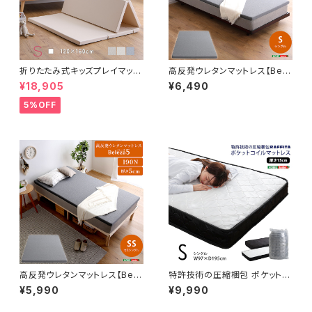
折りたたみ式キッズプレイマッ
高反発ウレタンマットレス【Bele
ト Sサイズ（120×160cm）
za5-ベレーザ・ファイブ-】(シン
¥18,905
¥6,490
グル) ORM-05S
5%OFF
高反発ウレタンマットレス【Bele
特許技術の圧縮梱包 ポケットコ
za5-ベレーザ・ファイブ-】(セミ
イルマットレス(シングル) SRM
¥5,990
¥9,990
シングル) ORM-05SS
-01S