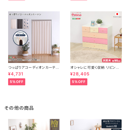
つっぱりアコーディオンカーテ
オシャレに可愛く収納 リビング
ン 100×174cm SH-16-TA
用ローチェスト 4段 幅90cm
¥4,731
¥28,405
DC
天然木（桐）日本製｜petora-
ペトラ- SH-08-PTR90
5%OFF
5%OFF
その他の商品