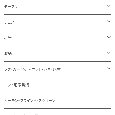
1人掛け
セミダブルサイズ（フレームのみ）
ダイニング3点セット以下
テーブル
カウチソファ
ダブルサイズ（フレームのみ）
ダイニング4点セット
センターテーブル
チェア
コーナーソファ
ワイドダブルサイズ以上（フレームのみ）
ダイニング5点・6点セット
ダイニングテーブル
ダイニングチェア
こたつ
ソファセット
シングルサイズ以下（マットレス付）
ダイニング7点セット以上
カウンターテーブル
カウンターチェア
こたつテーブル
収納
スツール・オットマン
セミダブルサイズ（マットレス付）
リフティングテーブル
キッズチェア
こたつ布団
本棚・シェルフ
ラグ・カーペット・マット・い草・床材
ソファ付属品
ダブルサイズ（マットレス付）
サイドテーブル・コーヒーテーブル
オフィスチェア・ゲーミングチェア
コタツ・布団セット
食器棚・収納庫
マット・フロアタイル
ペット用家具類
クッション・座椅子
ダブルサイズ以上（マットレス付）
デスク
ダイニングベンチ・スツール
レンジ台・カウンター
ラグ
カーテン・ブラインド・スクリーン