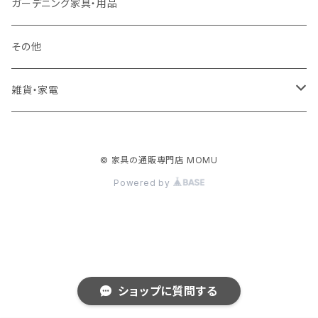
ロフトベッド
ラック
カーペット
ガーデニング家具・用品
二段ベッド
TVボード
その他
マットレス
キャビネット・飾り棚
雑貨・家電
シングルサイズ以下
付属品・部材
チェスト・ドレッサー
雑貨
© 家具の通販専門店 MOMU
セミダブルサイズ
ナイトテーブル
家電
Powered by
ダブルサイズ以上
下駄箱・シューズボックス
ハンガー
ショップに質問する
その他収納