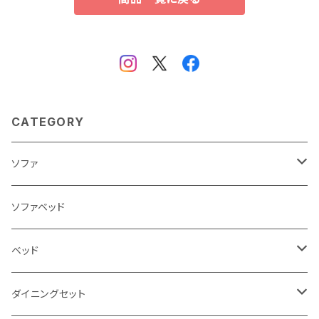
CATEGORY
ソファ
3人掛け
ソファベッド
2.5人掛け
ベッド
2人掛け
シングルサイズ以下（フレームのみ）
ダイニングセット