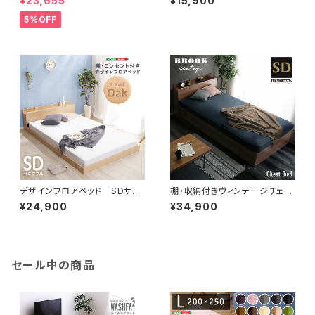
¥23,655
¥15,900
S-01SD
5%OFF
デザインフロアベッド SDサイ
棚・収納付きヴィンテージチェス
ズ 【Lani-ラニ-】 MOD-SD
トベッド セミダブル【BROOK】
¥24,900
¥34,900
-OAK
BRSTL-SD
セール中の商品