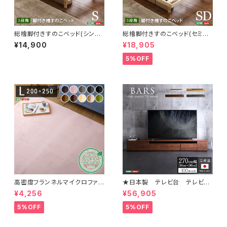
総檜脚付きすのこベッド(シング
総檜脚付きすのこベッド(セミダ
ル) 【Pierna-ピエルナ-】 LHK
ブル) 【Pierna-ピエルナ-】 L
¥14,900
¥18,905
-02S
HK-02SD
5%OFF
高密度フランネルマイクロファイ
★日本製 テレビ台 テレビボ
バー・ラグマットLサイズ（200×2
ード 270cm幅 【BARS-バ
¥4,256
¥56,905
50cm）洗えるラグマット｜ナル
ース-】 SH-24-BR270
トレア
5%OFF
5%OFF