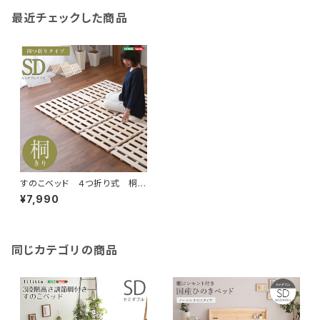
最近チェックした商品
すのこベッド ４つ折り式 桐仕
様(セミダブル)【Sommeil-ソメ
¥7,990
イユ-】 KIR-4-SD
同じカテゴリの商品