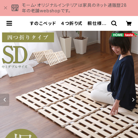
モーム・オリジナルインテリアは家具のネット通販歴28
年の老舗webshopです。
すのこベッド ４つ折り式 桐仕様(セ
ミダブル)【Sommeil-ソメイユ-】
KIR-4-SD | 家具の通販専門店 MO
MU