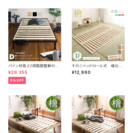
パイン材高さ2段階調整脚付き
すのこベッドロール式 檜仕様
すのこベッド ポケットコイルマッ
(ダブル)【涼風】 HNK-R-D
¥29,355
¥12,990
トレスセット(ダブル) ASP-SR
M-D
5%OFF