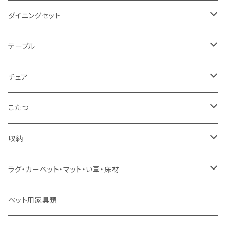
2人掛け
シングルサイズ以下（フレームのみ）
ダイニングセット
1人掛け
セミダブルサイズ（フレームのみ）
ダイニング3点セット以下
テーブル
カウチソファ
ダブルサイズ（フレームのみ）
ダイニング4点セット
センターテーブル
チェア
コーナーソファ
ワイドダブルサイズ以上（フレームのみ）
ダイニング5点・6点セット
ダイニングテーブル
ダイニングチェア
こたつ
ソファセット
シングルサイズ以下（マットレス付）
ダイニング7点セット以上
カウンターテーブル
カウンターチェア
こたつテーブル
収納
スツール・オットマン
セミダブルサイズ（マットレス付）
リフティングテーブル
キッズチェア
こたつ布団
本棚・シェルフ
ラグ・カーペット・マット・い草・床材
ソファ付属品
ダブルサイズ（マットレス付）
サイドテーブル・コーヒーテーブル
オフィスチェア・ゲーミングチェア
コタツ・布団セット
食器棚・収納庫
マット・フロアタイル
ペット用家具類