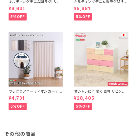
キルティングデニム調ラグLサイ
キルティングデニム調ラグMサイ
ズ(190x240cm)オールシーズ
ズ(185x185cm)オールシーズ
¥6,631
¥5,681
ン、滑り止め付き、手洗い対応【D
ン、滑り止め付き、手洗い対応【D
erid-デリッド-】 DRG-L
erid-デリッド-】 DRG-M
5%OFF
5%OFF
つっぱりアコーディオンカーテ
オシャレに可愛く収納 リビング
ン 100×174cm SH-16-TA
用ローチェスト 4段 幅90cm
¥4,731
¥28,405
DC
天然木（桐）日本製｜petora-
ペトラ- SH-08-PTR90
5%OFF
5%OFF
その他の商品