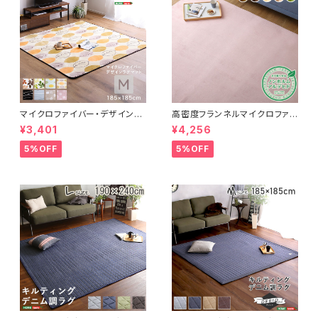
マイクロファイバー・デザインラ
高密度フランネルマイクロファイ
グマットMサイズ（185×185cm）
バー・ラグマットLサイズ（200×2
¥3,401
¥4,256
洗えるラグマット 【WASHFA2】
50cm）洗えるラグマット｜ナル
FRG-D2-M
トレア
5%OFF
5%OFF