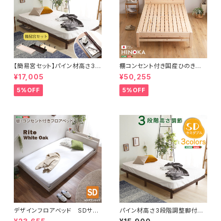
【簡易宮セット】パイン材高さ3段
棚コンセント付き国産ひのきベッ
階調整脚付きすのこベッド（セミ
ド ノーマルすのこタイプ【HIN
¥17,005
¥50,255
ダブル）【Lilitta-リリッタ-】
OKA-ヒノカ-】(セミダブル)
5%OFF
5%OFF
デザインフロアベッド SDサイ
パイン材高さ3段階調整脚付き
ズ 【Rite-リテ-】
すのこベッド（セミダブル） LP