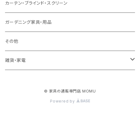
クッション・座椅子
ダブルサイズ以上（マットレス付）
デスク
ダイニングベンチ・スツール
レンジ台・カウンター
ラグ
カーテン・ブラインド・スクリーン
ロフトベッド
ラック
カーペット
ガーデニング家具・用品
二段ベッド
TVボード
その他
マットレス
キャビネット・飾り棚
雑貨・家電
シングルサイズ以下
付属品・部材
チェスト・ドレッサー
雑貨
© 家具の通販専門店 MOMU
セミダブルサイズ
ナイトテーブル
家電
Powered by
ダブルサイズ以上
下駄箱・シューズボックス
ハンガー