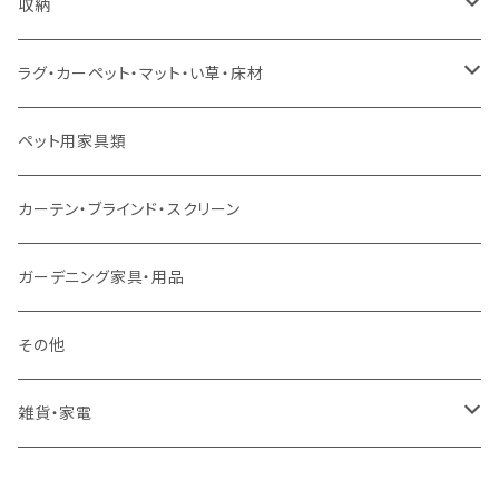
ソファセット
シングルサイズ以下（マットレス付）
ダイニング7点セット以上
カウンターテーブル
カウンターチェア
こたつテーブル
収納
スツール・オットマン
セミダブルサイズ（マットレス付）
リフティングテーブル
キッズチェア
こたつ布団
本棚・シェルフ
ラグ・カーペット・マット・い草・床材
ソファ付属品
ダブルサイズ（マットレス付）
サイドテーブル・コーヒーテーブル
オフィスチェア・ゲーミングチェア
コタツ・布団セット
食器棚・収納庫
マット・フロアタイル
ペット用家具類
クッション・座椅子
ダブルサイズ以上（マットレス付）
デスク
ダイニングベンチ・スツール
レンジ台・カウンター
ラグ
カーテン・ブラインド・スクリーン
ロフトベッド
ラック
カーペット
ガーデニング家具・用品
二段ベッド
TVボード
その他
マットレス
キャビネット・飾り棚
雑貨・家電
シングルサイズ以下
付属品・部材
チェスト・ドレッサー
雑貨