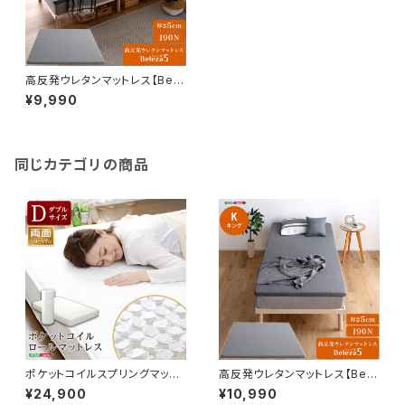
高反発ウレタンマットレス【Bele
za5-ベレーザ・ファイブ-】(クイ
¥9,990
ーン) ORM-05Q
同じカテゴリの商品
ポケットコイルスプリングマット
高反発ウレタンマットレス【Bele
レス【-Robilia-ロビリア】（ダブ
za5-ベレーザ・ファイブ-】(キン
¥24,900
¥10,990
ル用）※ロール梱包でラクラク搬
グ) ORM-05K