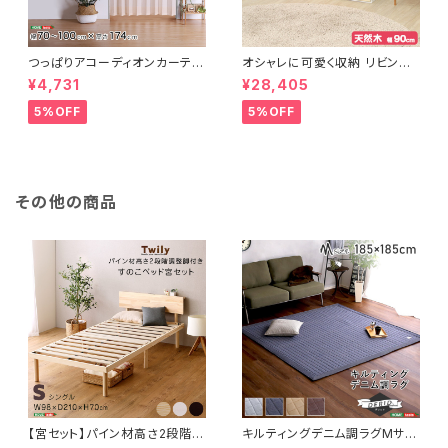
つっぱりアコーディオンカーテ
オシャレに可愛く収納 リビング
ン 100×174cm SH-16-TA
用ローチェスト 4段 幅90cm
¥4,731
¥28,405
DC
天然木（桐）日本製｜petora-
ペトラ- SH-08-PTR90
5%OFF
5%OFF
その他の商品
【宮セット】パイン材高さ2段階調
キルティングデニム調ラグMサイ