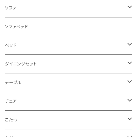
ソファ
3人掛け
ソファベッド
2.5人掛け
ベッド
2人掛け
シングルサイズ以下（フレームのみ）
ダイニングセット
1人掛け
セミダブルサイズ（フレームのみ）
ダイニング3点セット以下
テーブル
カウチソファ
ダブルサイズ（フレームのみ）
ダイニング4点セット
センターテーブル
チェア
コーナーソファ
ワイドダブルサイズ以上（フレームのみ）
ダイニング5点・6点セット
ダイニングテーブル
ダイニングチェア
こたつ