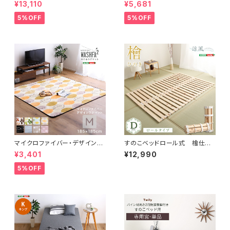
整脚付きすのこベッド(シングル)
ズ(185x185cm)オールシーズ
¥13,110
¥5,681
ASP-HP-02S
ン、滑り止め付き、手洗い対応【D
erid-デリッド-】 DRG-M
5%OFF
5%OFF
マイクロファイバー・デザインラ
すのこベッドロール式 檜仕様
グマットMサイズ（185×185cm）
(ダブル)【涼風】 HNK-R-D
¥3,401
¥12,990
洗えるラグマット 【WASHFA2】
FRG-D2-M
5%OFF