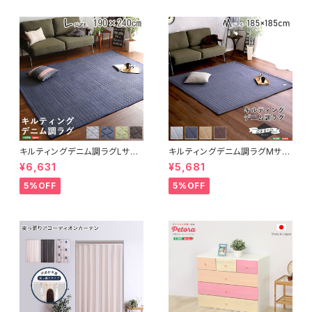
キルティングデニム調ラグLサイ
キルティングデニム調ラグMサイ
ズ(190x240cm)オールシーズ
ズ(185x185cm)オールシーズ
¥6,631
¥5,681
ン、滑り止め付き、手洗い対応【D
ン、滑り止め付き、手洗い対応【D
erid-デリッド-】 DRG-L
erid-デリッド-】 DRG-M
5%OFF
5%OFF