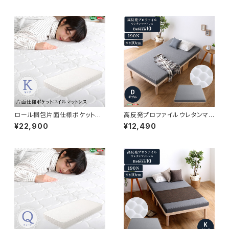
入可能！※ FM-05-D
ロール梱包片面仕様ポケットコ
高反発プロファイルウレタンマッ
イルマットレス【Sheera-シェエ
トレス【Beleza10-ベレーザ・テ
¥22,900
¥12,490
ラ-】キングサイズ HRM-01K
ン-】(ダブル) ORM-10D