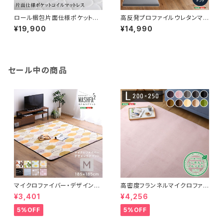
ロール梱包片面仕様ポケットコ
高反発プロファイルウレタンマッ
イルマットレス【Sheera-シェエ
トレス【Beleza10-ベレーザ・テ
¥19,900
¥14,990
ラ-】クイーンサイズ HRM-01
ン-】(キング) ORM-10K
Q
セール中の商品
マイクロファイバー・デザインラ
高密度フランネルマイクロファイ
グマットMサイズ（185×185cm）
バー・ラグマットLサイズ（200×2
¥3,401
¥4,256
洗えるラグマット 【WASHFA2】
50cm）洗えるラグマット｜ナル
FRG-D2-M
トレア
5%OFF
5%OFF