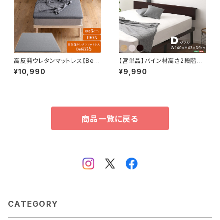
高反発ウレタンマットレス【Bele
【宮単品】パイン材高さ2段階調
za5-ベレーザ・ファイブ-】(キン
整脚付きすのこベッド用(ダブル)
¥10,990
¥9,990
グ) ORM-05K
HP-02D
商品一覧に戻る
CATEGORY