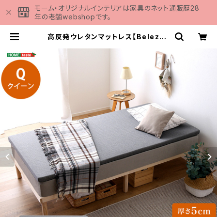
モーム・オリジナルインテリアは家具のネット通販歴28
年の老舗webshopです。
高反発ウレタンマットレス【Beleza5
-ベレーザ・ファイブ-】(クイーン) O
RM-05Q | 家具の通販専門店 MOM
U