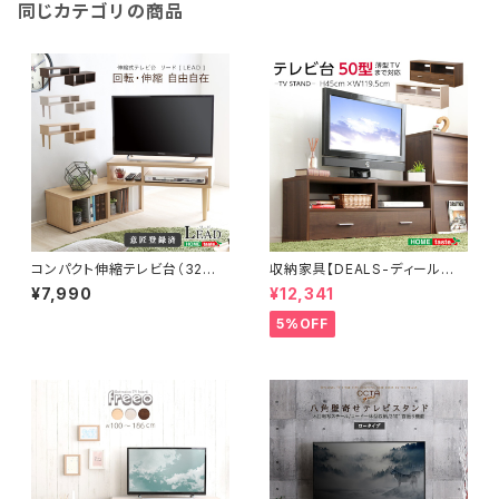
同じカテゴリの商品
コンパクト伸縮テレビ台（32型
収納家具【DEALS-ディール
まで対応）コーナー、ローボー
ズ-】テレビ台 DSP-TV120
¥7,990
¥12,341
ド、リビング収納【LEAD-リー
ド-】 LA-75EX
5%OFF