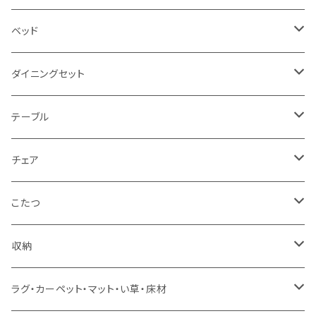
2.5人掛け
ベッド
2人掛け
シングルサイズ以下（フレームのみ）
ダイニングセット
1人掛け
セミダブルサイズ（フレームのみ）
ダイニング3点セット以下
テーブル
カウチソファ
ダブルサイズ（フレームのみ）
ダイニング4点セット
センターテーブル
チェア
コーナーソファ
ワイドダブルサイズ以上（フレームのみ）
ダイニング5点・6点セット
ダイニングテーブル
ダイニングチェア
こたつ
ソファセット
シングルサイズ以下（マットレス付）
ダイニング7点セット以上
カウンターテーブル
カウンターチェア
こたつテーブル
収納
スツール・オットマン
セミダブルサイズ（マットレス付）
リフティングテーブル
キッズチェア
こたつ布団
本棚・シェルフ
ラグ・カーペット・マット・い草・床材