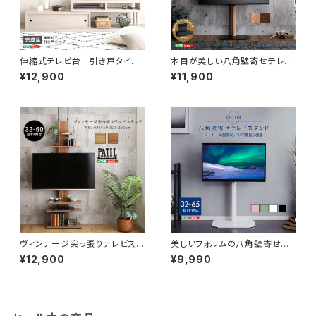
伸縮式テレビ台 引き戸タイ
木目が美しい八角壁寄せテレビ
プ SD-120EX
スタンドロータイプ専用 ハー
¥12,900
¥11,900
ドディスクホルダーセット OT
GT-SET
ヴィンテージ突っ張りテレビスタ
美しいフォルムの八角壁寄せテ
ンド PPWAT
レビスタンド 【OCTA -オク
¥12,900
¥9,990
タ-】 OTG