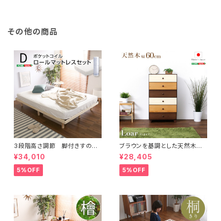
その他の商品
3段階高さ調節 脚付きすのこ
ブラウンを基調とした天然木ハ
ベッド(ダブル) 【Lilitta-リリッ
イチェスト 6段 幅60cm Loar
¥34,010
¥28,405
タ-】(ポケットコイルロールマット
シリーズ 日本製・完成品｜Loar
レス付き) ダブル LPS-HRM
-ロア- type1 SH-08-LR60
5%OFF
5%OFF
-D