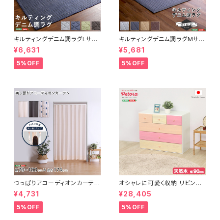
キルティングデニム調ラグLサイ
キルティングデニム調ラグMサイ
ズ(190x240cm)オールシーズ
ズ(185x185cm)オールシーズ
¥6,631
¥5,681
ン、滑り止め付き、手洗い対応【D
ン、滑り止め付き、手洗い対応【D
erid-デリッド-】 DRG-L
erid-デリッド-】 DRG-M
5%OFF
5%OFF
つっぱりアコーディオンカーテ
オシャレに可愛く収納 リビング
ン 100×174cm SH-16-TA
用ローチェスト 4段 幅90cm
¥4,731
¥28,405
DC
天然木（桐）日本製｜petora-
ペトラ- SH-08-PTR90
5%OFF
5%OFF