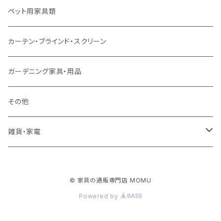
ソファ付属品
ダブルサイズ（マットレス付）
サイドテーブル・コーヒーテーブル
オフィスチェア・ゲーミングチェア
コタツ・布団セット
食器棚・収納庫
マット・フロアタイル
ペット用家具類
クッション・座椅子
ダブルサイズ以上（マットレス付）
デスク
ダイニングベンチ・スツール
レンジ台・カウンター
ラグ
カーテン・ブラインド・スクリーン
ロフトベッド
ラック
カーペット
ガーデニング家具・用品
二段ベッド
TVボード
その他
マットレス
キャビネット・飾り棚
雑貨・家電
シングルサイズ以下
付属品・部材
チェスト・ドレッサー
雑貨
© 家具の通販専門店 MOMU
セミダブルサイズ
ナイトテーブル
家電
Powered by
ダブルサイズ以上