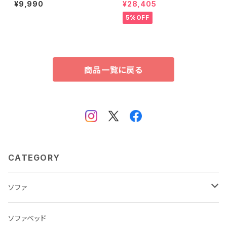
整脚付きすのこベッド用(ダブル)
用ワイドチェスト 3段 幅117cm
¥9,990
¥28,405
HP-02D
天然木（桐）日本製｜petora-
ペトラ- SH-08-PTR117
5%OFF
商品一覧に戻る
CATEGORY
ソファ
3人掛け
ソファベッド