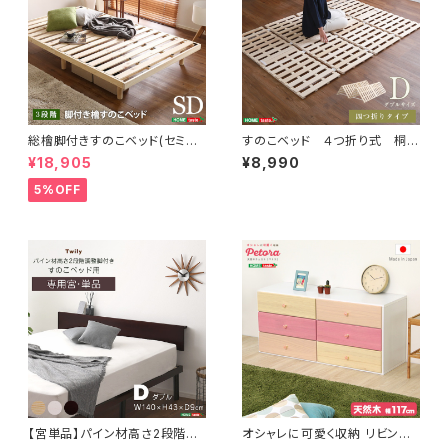
総檜脚付きすのこベッド(セミダ
すのこベッド ４つ折り式 桐仕
ブル) 【Pierna-ピエルナ-】 L
様(ダブル)【Sommeil-ソメイ
¥18,905
¥8,990
HK-02SD
ユ-】 KIR-4-D
5%OFF
【宮単品】パイン材高さ2段階調
オシャレに可愛く収納 リビング