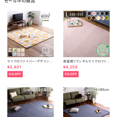
セール中の商品
マイクロファイバー・デザインラ
高密度フランネルマイクロファイ
グマットMサイズ（185×185cm）
バー・ラグマットLサイズ（200×2
¥3,401
¥4,256
洗えるラグマット 【WASHFA2】
50cm）洗えるラグマット｜ナル
FRG-D2-M
トレア
5%OFF
5%OFF