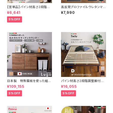
【宮単品】パイン材高さ2段階調
高反発プロファイルウレタンマッ
整脚付きすのこベッド用(セミダ
トレス【Beleza10-ベレーザ・テ
¥6,641
¥7,990
ブル)
ン-】(セミシングル) ORM-10
SS
5%OFF
日本製 特殊鋼板を使った組み
パイン材高さ2段階調整脚付き
合わせキッチンカウンター 18
すのこベッド(ダブル) ASP-02
¥109,155
¥16,055
0cm ゴミ箱上カウンター+引
D
き出し収納+扉収納 SH-22-C
5%OFF
5%OFF
KS180-BCD