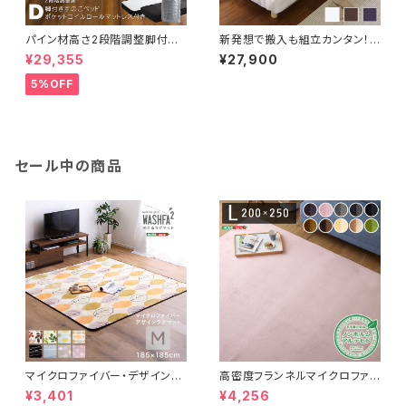
パイン材高さ2段階調整脚付き
新発想で搬入も組立カンタン！や
すのこベッド ポケットコイルマッ
わらかな寝心地 脚付きロールマ
¥29,355
¥27,900
トレスセット(ダブル) ASP-SR
ットレス（ポケットコイルスプリン
M-D
グ)【Unite -Doux- -ユニテ・
5%OFF
ドゥ-】ダブルサイズ LRM-02
D
セール中の商品
マイクロファイバー・デザインラ
高密度フランネルマイクロファイ
グマットMサイズ（185×185cm）
バー・ラグマットLサイズ（200×2
¥3,401
¥4,256
洗えるラグマット 【WASHFA2】
50cm）洗えるラグマット｜ナル