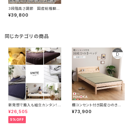
3段階高さ調節 国産総檜脚付
きすのこベッド 【Pierna-ピエル
¥39,800
ナ-】(ポケットコイルロールマッ
トレス付き) ダブル LHK-HR
M-D
同じカテゴリの商品
新発想で搬入も組立カンタン！
棚コンセント付き国産ひのきベッ
ほどよい弾力 脚付きロールマッ
ド 本畳タイプ【HINOKA-ヒノ
¥26,505
¥73,900
トレス（ボンネルコイルスプリン
カ-】(ダブル) SH-30-JPTT-
グ)【Unite -Raide- -ユニテ・
D
5%OFF
ライド-】ダブルサイズ