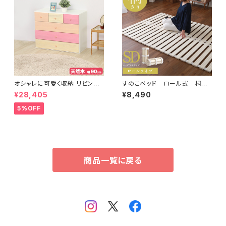
オシャレに可愛く収納 リビング
すのこベッド ロール式 桐仕
用ローチェスト 4段 幅90cm
様(セミダブル)【Schlaf-シュラ
¥28,405
¥8,490
天然木（桐）日本製｜petora-
フ-】 桐 すのこ ロール式
ペトラ- SH-08-PTR90
すのこベッド セミダブル 湿
5%OFF
気 スノコマット 折りたたみ
KIR-R-SD
商品一覧に戻る