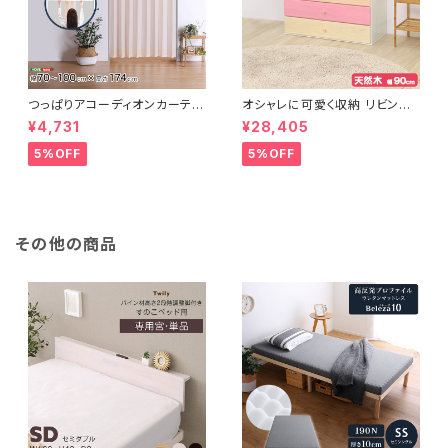
つっぱりアコーディオンカーテ
オシャレに可愛く収納 リビング
ン 100×174cm SH-16-TA
用ローチェスト 4段 幅90cm
¥4,731
¥28,405
DC
天然木（桐）日本製｜petora-
ペトラ- SH-08-PTR90
5%OFF
5%OFF
その他の商品