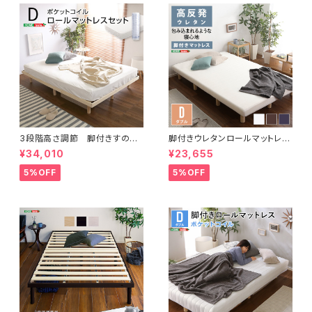
3段階高さ調節 脚付きすのこ
脚付きウレタンロールマットレス
ベッド(ダブル) 【Lilitta-リリッ
【TERRDAM-テルダ-】 ダブル
¥34,010
¥23,655
タ-】(ポケットコイルロールマット
サイズ URM-03D
レス付き) ダブル LPS-HRM
5%OFF
5%OFF
-D