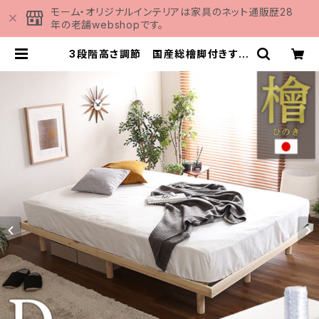
モーム・オリジナルインテリアは家具のネット通販歴28
年の老舗webshopです。
3段階高さ調節 国産総檜脚付きすの
こベッド 【Pierna-ピエルナ-】(ポケ
ットコイルロールマットレス付き) ダ
ブル LHK-HRM-D | 家具の通販専
門店 MOMU