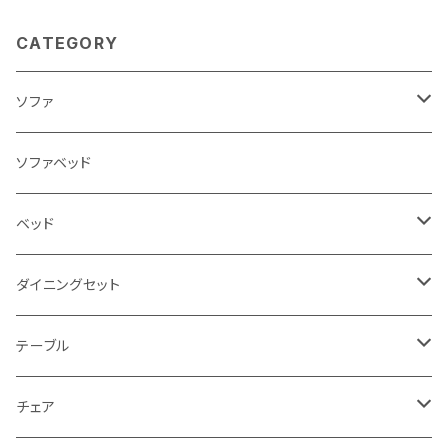
CATEGORY
ソファ
3人掛け
ソファベッド
2.5人掛け
ベッド
2人掛け
シングルサイズ以下（フレームのみ）
ダイニングセット
1人掛け
セミダブルサイズ（フレームのみ）
ダイニング3点セット以下
テーブル
カウチソファ
ダブルサイズ（フレームのみ）
ダイニング4点セット
センターテーブル
チェア