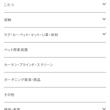
コーナーソファ
ワイドダブルサイズ以上（フレームのみ）
ダイニング5点・6点セット
ダイニングテーブル
ダイニングチェア
こたつ
ソファセット
シングルサイズ以下（マットレス付）
ダイニング7点セット以上
カウンターテーブル
カウンターチェア
こたつテーブル
収納
スツール・オットマン
セミダブルサイズ（マットレス付）
リフティングテーブル
キッズチェア
こたつ布団
本棚・シェルフ
ラグ・カーペット・マット・い草・床材
ソファ付属品
ダブルサイズ（マットレス付）
サイドテーブル・コーヒーテーブル
オフィスチェア・ゲーミングチェア
コタツ・布団セット
食器棚・収納庫
マット・フロアタイル
ペット用家具類
クッション・座椅子
ダブルサイズ以上（マットレス付）
デスク
ダイニングベンチ・スツール
レンジ台・カウンター
ラグ
カーテン・ブラインド・スクリーン
ロフトベッド
ラック
カーペット
ガーデニング家具・用品
二段ベッド
TVボード
その他
マットレス
キャビネット・飾り棚
雑貨・家電