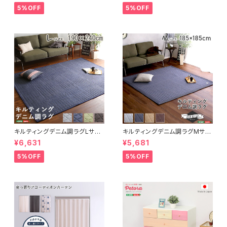
FRG-D2-M
トレア
5%OFF
5%OFF
キルティングデニム調ラグLサイ
キルティングデニム調ラグMサイ
ズ(190x240cm)オールシーズ
ズ(185x185cm)オールシーズ
¥6,631
¥5,681
ン、滑り止め付き、手洗い対応【D
ン、滑り止め付き、手洗い対応【D
erid-デリッド-】 DRG-L
erid-デリッド-】 DRG-M
5%OFF
5%OFF