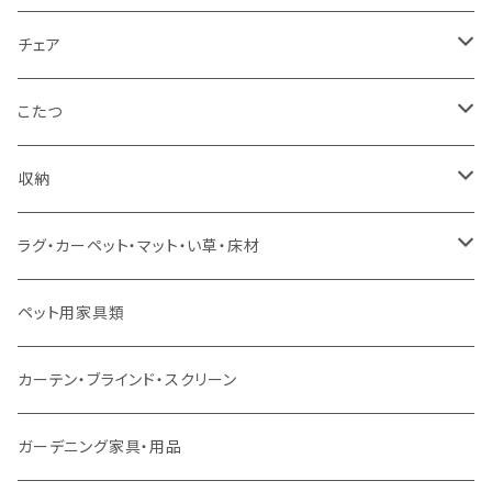
カウチソファ
ダブルサイズ（フレームのみ）
ダイニング4点セット
センターテーブル
チェア
コーナーソファ
ワイドダブルサイズ以上（フレームのみ）
ダイニング5点・6点セット
ダイニングテーブル
ダイニングチェア
こたつ
ソファセット
シングルサイズ以下（マットレス付）
ダイニング7点セット以上
カウンターテーブル
カウンターチェア
こたつテーブル
収納
スツール・オットマン
セミダブルサイズ（マットレス付）
リフティングテーブル
キッズチェア
こたつ布団
本棚・シェルフ
ラグ・カーペット・マット・い草・床材
ソファ付属品
ダブルサイズ（マットレス付）
サイドテーブル・コーヒーテーブル
オフィスチェア・ゲーミングチェア
コタツ・布団セット
食器棚・収納庫
マット・フロアタイル
ペット用家具類
クッション・座椅子
ダブルサイズ以上（マットレス付）
デスク
ダイニングベンチ・スツール
レンジ台・カウンター
ラグ
カーテン・ブラインド・スクリーン
ロフトベッド
ラック
カーペット
ガーデニング家具・用品