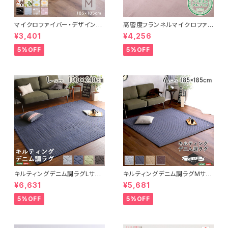
マイクロファイバー・デザインラ
高密度フランネルマイクロファイ
グマットMサイズ（185×185cm）
バー・ラグマットLサイズ（200×2
¥3,401
¥4,256
洗えるラグマット 【WASHFA2】
50cm）洗えるラグマット｜ナル
FRG-D2-M
トレア
5%OFF
5%OFF
キルティングデニム調ラグLサイ
キルティングデニム調ラグMサイ
ズ(190x240cm)オールシーズ
ズ(185x185cm)オールシーズ
¥6,631
¥5,681
ン、滑り止め付き、手洗い対応【D
ン、滑り止め付き、手洗い対応【D
erid-デリッド-】 DRG-L
erid-デリッド-】 DRG-M
5%OFF
5%OFF