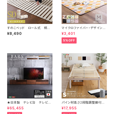
すのこベッド ロール式 桐仕
マイクロファイバー・デザインラ
様(セミダブル)【Schlaf-シュラ
グマットMサイズ（185×185cm）
¥8,490
¥3,401
フ-】 桐 すのこ ロール式
洗えるラグマット 【WASHFA2】
すのこベッド セミダブル 湿
FRG-D2-M
5%OFF
気 スノコマット 折りたたみ
KIR-R-SD
★日本製 テレビ台 テレビボ
パイン材高さ2段階調整脚付き
ード 320cm幅 【BARS-バ
すのこベッド ポケットコイルマッ
¥65,455
¥17,955
ース-】 SH-24-BR320
トレスセット(シングル) ASP-S
RM-S