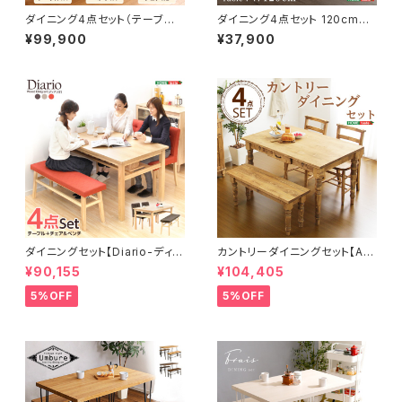
ダイニング4点セット（テーブル
ダイニング4点セット 120cm
+チェア2脚+ベンチ）ナチュラル
幅 SDS-4
¥99,900
¥37,900
ロータイプ 木製アッシュ材｜R
isum-リスム- SH-01RIS-4B
N
ダイニングセット【Diario-ディア
カントリーダイニングセット【Al
リオ-】（4点セット） SH-01DIA
mee-アルム-】4点セット SH-
¥90,155
¥104,405
-4
01ALM-4
5%OFF
5%OFF