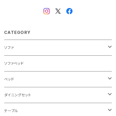
CATEGORY
ソファ
3人掛け
ソファベッド
2.5人掛け
ベッド
2人掛け
シングルサイズ以下（フレームのみ）
ダイニングセット
1人掛け
セミダブルサイズ（フレームのみ）
ダイニング3点セット以下
テーブル