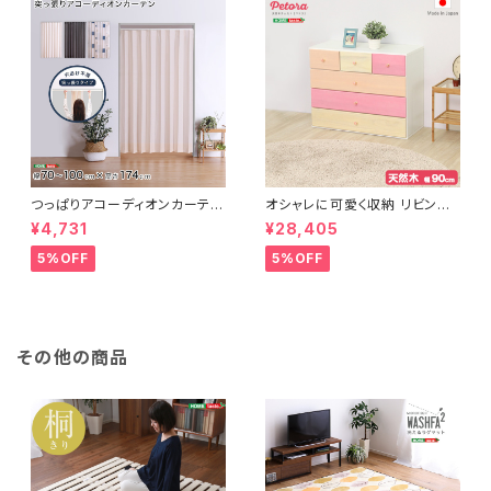
つっぱりアコーディオンカーテ
オシャレに可愛く収納 リビング
ン 100×174cm SH-16-TA
用ローチェスト 4段 幅90cm
¥4,731
¥28,405
DC
天然木（桐）日本製｜petora-
ペトラ- SH-08-PTR90
5%OFF
5%OFF
その他の商品