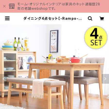
モーム・オリジナルインテリアは家具のネット通販歴28
年の老舗webshopです。
ダイニング4点セット【-Rampo-ラン
ポ】（伸縮テーブル幅120-150・ベン
チ＆チェア） SH-01RAMPO | 家具
の通販専門店 MOMU