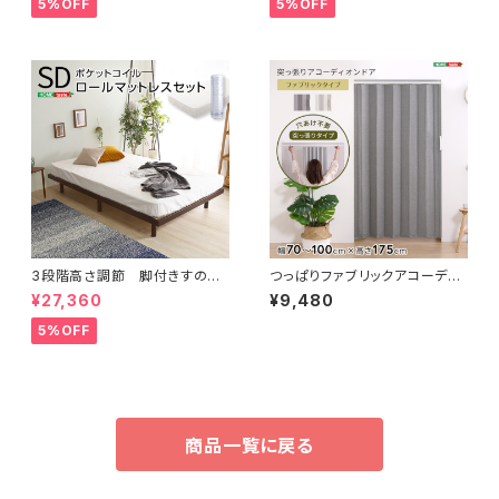
5%OFF
5%OFF
3段階高さ調節 脚付きすのこ
つっぱりファブリックアコーディ
ベッド(セミダブル) 【Lilitta-リリ
オンドア 100×175cm SH-1
¥27,360
¥9,480
ッタ-】(ポケットコイルロールマッ
6-TFAD
トレス付き) セミダブル
5%OFF
商品一覧に戻る