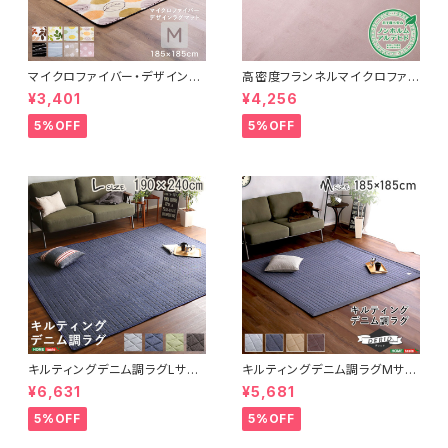
マイクロファイバー・デザインラ
高密度フランネルマイクロファイ
グマットMサイズ（185×185cm）
バー・ラグマットLサイズ（200×2
¥3,401
¥4,256
洗えるラグマット 【WASHFA2】
50cm）洗えるラグマット｜ナル
FRG-D2-M
トレア
5%OFF
5%OFF
キルティングデニム調ラグLサイ
キルティングデニム調ラグMサイ
ズ(190x240cm)オールシーズ
ズ(185x185cm)オールシーズ
¥6,631
¥5,681
ン、滑り止め付き、手洗い対応【D
ン、滑り止め付き、手洗い対応【D
erid-デリッド-】 DRG-L
erid-デリッド-】 DRG-M
5%OFF
5%OFF