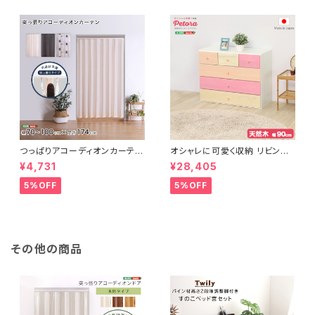
つっぱりアコーディオンカーテ
オシャレに可愛く収納 リビング
ン 100×174cm SH-16-TA
用ローチェスト 4段 幅90cm
¥4,731
¥28,405
DC
天然木（桐）日本製｜petora-
ペトラ- SH-08-PTR90
5%OFF
5%OFF
その他の商品