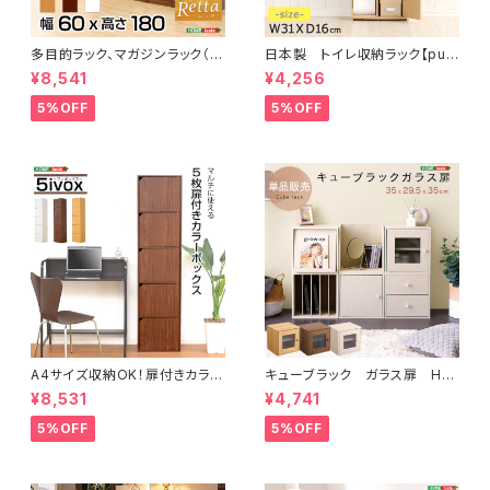
多目的ラック、マガジンラック（幅
日本製 トイレ収納ラック【puli
60cm）オシャレで大容量な収
to-プリート】 ワイドタイプ
¥8,541
¥4,256
納本棚、レイアウト自由｜Retta
-レッタ- RT-1860
5%OFF
5%OFF
A4サイズ収納OK！扉付きカラー
キューブラック ガラス扉 HT-
ボックス【-5ivox-フィボックス】
QTG
¥8,531
¥4,741
5%OFF
5%OFF