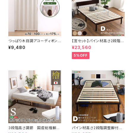
つっぱり木目調アコーディオンド
【宮セット】パイン材高さ2段階調
ア 100×175cm SH-16-TA
整脚付きすのこベッド(ダブル)
¥9,480
¥23,560
D
5%OFF
3段階高さ調節 国産総檜脚付
パイン材高さ2段階調整脚付き
きすのこベッド 【Pierna-ピエル
すのこベッド ポケットコイルマッ