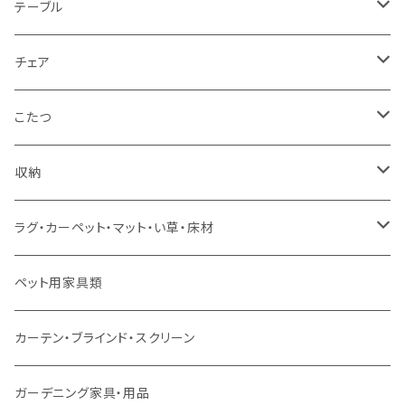
1人掛け
セミダブルサイズ（フレームのみ）
ダイニング3点セット以下
テーブル
カウチソファ
ダブルサイズ（フレームのみ）
ダイニング4点セット
センターテーブル
チェア
コーナーソファ
ワイドダブルサイズ以上（フレームのみ）
ダイニング5点・6点セット
ダイニングテーブル
ダイニングチェア
こたつ
ソファセット
シングルサイズ以下（マットレス付）
ダイニング7点セット以上
カウンターテーブル
カウンターチェア
こたつテーブル
収納
スツール・オットマン
セミダブルサイズ（マットレス付）
リフティングテーブル
キッズチェア
こたつ布団
本棚・シェルフ
ラグ・カーペット・マット・い草・床材
ソファ付属品
ダブルサイズ（マットレス付）
サイドテーブル・コーヒーテーブル
オフィスチェア・ゲーミングチェア
コタツ・布団セット
食器棚・収納庫
マット・フロアタイル
ペット用家具類
クッション・座椅子
ダブルサイズ以上（マットレス付）
デスク
ダイニングベンチ・スツール
レンジ台・カウンター
ラグ
カーテン・ブラインド・スクリーン
ロフトベッド
ラック
カーペット
ガーデニング家具・用品