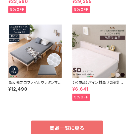
¥23,560
¥29,355
ナ-】(ポケットコイルロールマッ
トレスセット(ダブル) ASP-SR
トレス付き) シングル LHK-H
M-D
5%OFF
5%OFF
RM-S
高反発プロファイルウレタンマッ
【宮単品】パイン材高さ2段階調
トレス【Beleza10-ベレーザ・テ
整脚付きすのこベッド用(セミダ
¥12,490
¥6,641
ン-】(ダブル) ORM-10D
ブル)
5%OFF
商品一覧に戻る