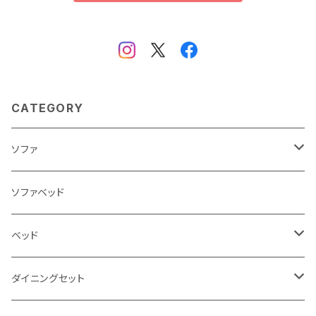
CATEGORY
ソファ
3人掛け
ソファベッド
2.5人掛け
ベッド
2人掛け
シングルサイズ以下（フレームのみ）
ダイニングセット