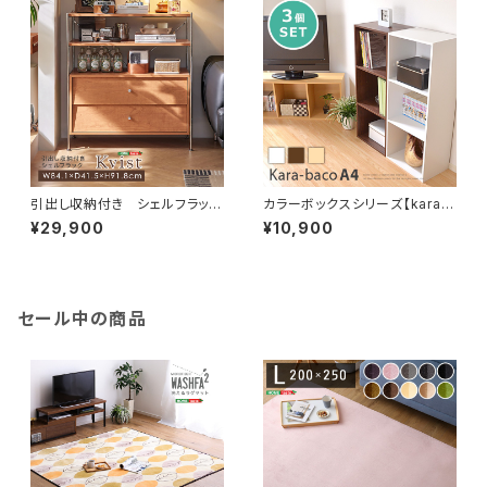
引出し収納付き シェルフラッ
カラーボックスシリーズ【kara-
ク 【Kvist-クヴィスト-】 SH-
bacoA4】3段A4サイズ 3個セ
¥29,900
¥10,900
LI-100004
ット H1457-3SET
セール中の商品