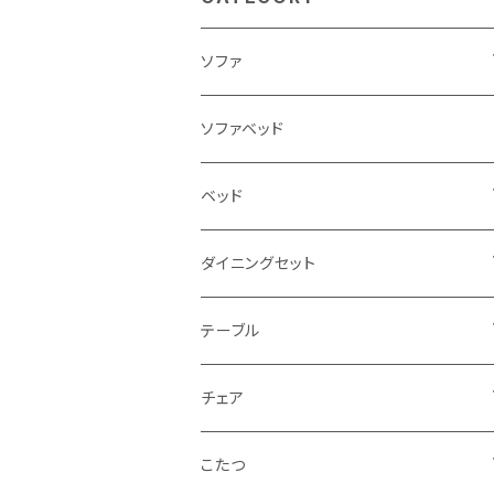
ソファ
3人掛け
ソファベッド
2.5人掛け
ベッド
2人掛け
シングルサイズ以下（フレームのみ）
ダイニングセット
1人掛け
セミダブルサイズ（フレームのみ）
ダイニング3点セット以下
テーブル
カウチソファ
ダブルサイズ（フレームのみ）
ダイニング4点セット
センターテーブル
チェア
コーナーソファ
ワイドダブルサイズ以上（フレームのみ）
ダイニング5点・6点セット
ダイニングテーブル
ダイニングチェア
こたつ