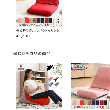
美姿勢習慣、コンパクトなリクライ
ニング座椅子（Sサイズ）日本製 |
¥3,390
Leraar-リーラー- SH-07-LE
R-S
同じカテゴリの商品