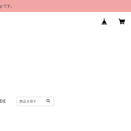
pです。
IDE