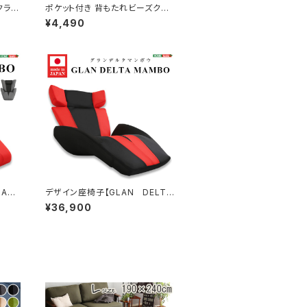
クライ
ポケット付き 背もたれビーズクッ
 |
ション 【Totte -トッテ-】 SH-
¥4,490
-LE
07-TBC
ANB
デザイン座椅子【GLAN DELTA
掛け
MANBO-グランデルタマンボ
¥36,900
ー）
ウ】（一人掛け 日本製 マンボ
ウ デザイナー） SH-06-GDT
MB