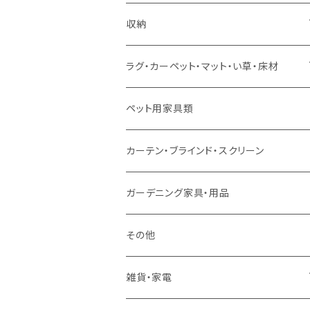
ソファセット
シングルサイズ以下（マットレス付）
ダイニング7点セット以上
カウンターテーブル
カウンターチェア
こたつテーブル
収納
スツール・オットマン
セミダブルサイズ（マットレス付）
リフティングテーブル
キッズチェア
こたつ布団
本棚・シェルフ
ラグ・カーペット・マット・い草・床材
ソファ付属品
ダブルサイズ（マットレス付）
サイドテーブル・コーヒーテーブル
オフィスチェア・ゲーミングチェア
コタツ・布団セット
食器棚・収納庫
マット・フロアタイル
ペット用家具類
クッション・座椅子
ダブルサイズ以上（マットレス付）
デスク
ダイニングベンチ・スツール
レンジ台・カウンター
ラグ
カーテン・ブラインド・スクリーン
ロフトベッド
ラック
カーペット
ガーデニング家具・用品
二段ベッド
TVボード
その他
マットレス
キャビネット・飾り棚
雑貨・家電