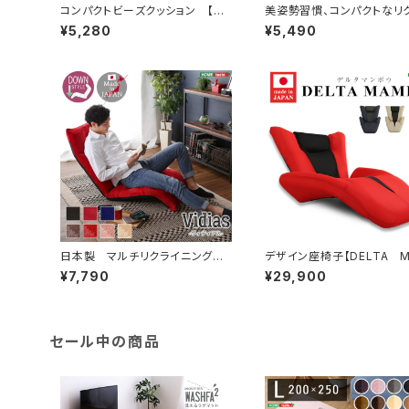
コンパクトビーズクッション 【To
美姿勢習慣、コンパクトなリ
rca-トルカ-】 SH-07-TRC
ニング座椅子（Lサイズ）日本製
¥5,280
¥5,490
Leraar-リーラー- SH-07
R-L
日本製 マルチリクライニング座
デザイン座椅子【DELTA M
椅子 【Vidias-ヴィディアス】 7
O-デルタマンボウ-】（一人
¥7,790
¥29,900
カラー （ダウンスタイル） SH-
日本製 マンボウ デザイナ
07-VDS-D
SH-06-DTMB
セール中の商品