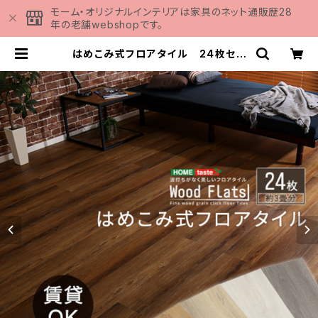
モーム・オリジナルインテリアは家具のネット通販歴28
年の老舗webshopです。
はめこみ式フロアタイル 24枚セッ
ト【Wood Flats-ウッドフラッツ-】
FJT-24 | 家具の通販専門店 MOM
U