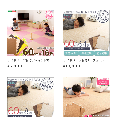
サイドパーツ付きジョイントマッ
サイドパーツ付き！ナチュラルな
ト 16枚セット(大判60cm）安心
木目調ジョイントマット 64枚セ
¥5,980
¥19,900
の低ホルムアルデヒド、防音、保
ット(大判60cm）安心の低ホル
温【Nobile-ノービレ-】 JMT-
ムアルデヒド、防音、保温【Fein-
16
ファイン-】 MMT-64