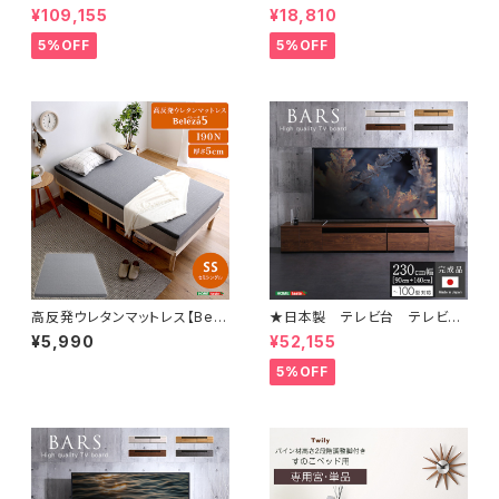
合わせキッチンカウンター 18
整脚付きすのこベッド(セミダブ
¥109,155
¥18,810
0cm ゴミ箱上カウンター+引
ル) ASP-HP-02SD
き出し収納+扉収納 SH-22-C
5%OFF
5%OFF
KS180-BCD
高反発ウレタンマットレス【Bele
★日本製 テレビ台 テレビボ
za5-ベレーザ・ファイブ-】(セミ
ード 230cm幅 【BARS-バ
¥5,990
¥52,155
シングル) ORM-05SS
ース-】 SH-24-BR230
5%OFF