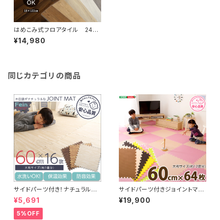
はめこみ式フロアタイル 24枚
セット【Wood Flats-ウッドフラ
¥14,980
ッツ-】 FJT-24
同じカテゴリの商品
サイドパーツ付き！ナチュラルな
サイドパーツ付きジョイントマッ
木目調ジョイントマット 16枚セ
ト 64枚セット(大判60cm）安心
¥5,691
¥19,900
ット(大判60cm）安心の低ホル
の低ホルムアルデヒド、防音、保
ムアルデヒド、防音、保温【Fein-
温【Nobile-ノービレ-】 JMT-
5%OFF
ファイン-】
64