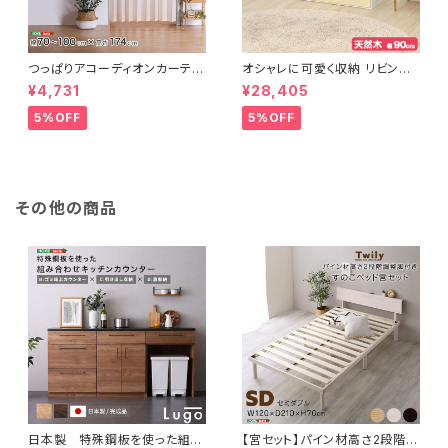
つっぱりアコーディオンカーテ
オシャレに可愛く収納 リビング
ン 100×174cm SH-16-TA
用ローチェスト 4段 幅90cm
¥4,731
¥28,405
DC
天然木（桐）日本製｜petora-
ペトラ- SH-08-PTR90
5%OFF
5%OFF
その他の商品
日本製 特殊鋼板を使った組み
【宮セット】パイン材高さ2段階調