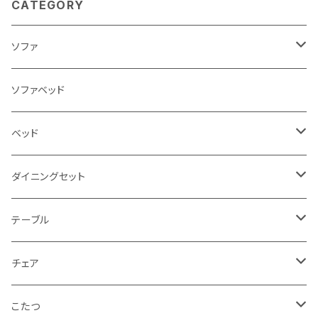
CATEGORY
ソファ
3人掛け
ソファベッド
2.5人掛け
ベッド
2人掛け
シングルサイズ以下（フレームのみ）
ダイニングセット
1人掛け
セミダブルサイズ（フレームのみ）
ダイニング3点セット以下
テーブル
カウチソファ
ダブルサイズ（フレームのみ）
ダイニング4点セット
センターテーブル
チェア
コーナーソファ
ワイドダブルサイズ以上（フレームのみ）
ダイニング5点・6点セット
ダイニングテーブル
ダイニングチェア
こたつ