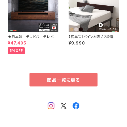
★日本製 テレビ台 テレビボ
【宮単品】パイン材高さ2段階調
ード 210cm幅 【BARS-バー
整脚付きすのこベッド用(ダブル)
¥47,405
¥9,990
ス-】 SH-24-BR210
HP-02D
5%OFF
商品一覧に戻る