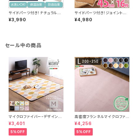
サイドパーツ付き！ナチュラルな
サイドパーツ付き！ジョイントコ
木目調ジョイントマット 8枚セッ
ルクマット 16枚セット(大判45c
¥3,990
¥4,980
ト(大判60cm）安心の低ホルム
m）安心の低ホルムアルデヒド、
アルデヒド、防音、保温【Fein-フ
防音、保温【Etle-エーテル-】
ァイン-】 MMT-8
CMT-16
セール中の商品
マイクロファイバー・デザインラ
高密度フランネルマイクロファイ
グマットMサイズ（185×185cm）
バー・ラグマットLサイズ（200×2
¥3,401
¥4,256
洗えるラグマット 【WASHFA2】
50cm）洗えるラグマット｜ナル
FRG-D2-M
トレア
5%OFF
5%OFF