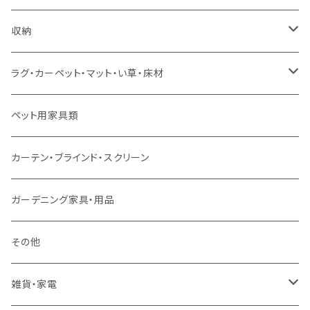
ソファセット
シングルサイズ以下（マットレス付）
ダイニング7点セット以上
カウンターテーブル
カウンターチェア
こたつテーブル
収納
スツール・オットマン
セミダブルサイズ（マットレス付）
リフティングテーブル
キッズチェア
こたつ布団
本棚・シェルフ
ラグ・カーペット・マット・い草・床材
ソファ付属品
ダブルサイズ（マットレス付）
サイドテーブル・コーヒーテーブル
オフィスチェア・ゲーミングチェア
コタツ・布団セット
食器棚・収納庫
マット・フロアタイル
ペット用家具類
クッション・座椅子
ダブルサイズ以上（マットレス付）
デスク
ダイニングベンチ・スツール
レンジ台・カウンター
ラグ
カーテン・ブラインド・スクリーン
ロフトベッド
ラック
カーペット
ガーデニング家具・用品
二段ベッド
TVボード
その他
マットレス
キャビネット・飾り棚
雑貨・家電