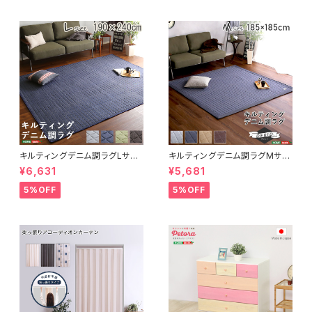
キルティングデニム調ラグLサイ
キルティングデニム調ラグMサイ
ズ(190x240cm)オールシーズ
ズ(185x185cm)オールシーズ
¥6,631
¥5,681
ン、滑り止め付き、手洗い対応【D
ン、滑り止め付き、手洗い対応【D
erid-デリッド-】 DRG-L
erid-デリッド-】 DRG-M
5%OFF
5%OFF