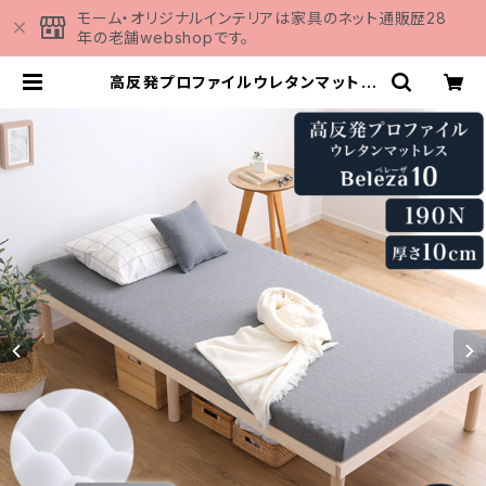
モーム・オリジナルインテリアは家具のネット通販歴28
年の老舗webshopです。
高反発プロファイルウレタンマットレ
ス【Beleza10-ベレーザ・テン-】(シ
ングル) ORM-10S | 家具の通販専
門店 MOMU