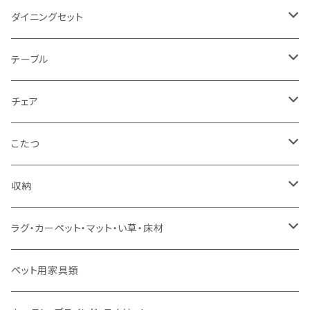
2人掛け
シングルサイズ以下（フレームのみ）
ダイニングセット
1人掛け
セミダブルサイズ（フレームのみ）
ダイニング3点セット以下
テーブル
カウチソファ
ダブルサイズ（フレームのみ）
ダイニング4点セット
センターテーブル
チェア
コーナーソファ
ワイドダブルサイズ以上（フレームのみ）
ダイニング5点・6点セット
ダイニングテーブル
ダイニングチェア
こたつ
ソファセット
シングルサイズ以下（マットレス付）
ダイニング7点セット以上
カウンターテーブル
カウンターチェア
こたつテーブル
収納
スツール・オットマン
セミダブルサイズ（マットレス付）
リフティングテーブル
キッズチェア
こたつ布団
本棚・シェルフ
ラグ・カーペット・マット・い草・床材
ソファ付属品
ダブルサイズ（マットレス付）
サイドテーブル・コーヒーテーブル
オフィスチェア・ゲーミングチェア
コタツ・布団セット
食器棚・収納庫
マット・フロアタイル
ペット用家具類