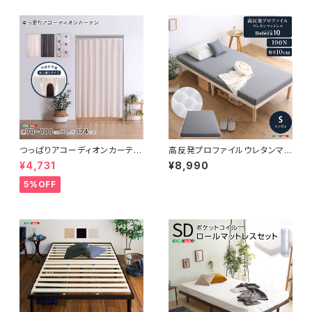
つっぱりアコーディオンカーテ
高反発プロファイルウレタンマッ
ン 100×174cm SH-16-TA
トレス【Beleza10-ベレーザ・テ
¥4,731
¥8,990
DC
ン-】(シングル) ORM-10S
5%OFF