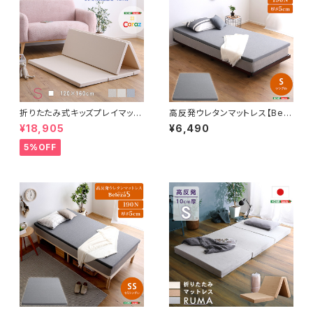
折りたたみ式キッズプレイマッ
高反発ウレタンマットレス【Bele
ト Sサイズ（120×160cm）
za5-ベレーザ・ファイブ-】(シン
¥18,905
¥6,490
グル) ORM-05S
5%OFF