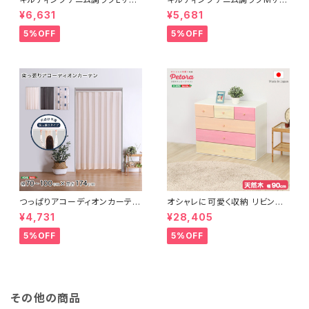
ズ(190x240cm)オールシーズ
ズ(185x185cm)オールシーズ
¥6,631
¥5,681
ン、滑り止め付き、手洗い対応【D
ン、滑り止め付き、手洗い対応【D
erid-デリッド-】 DRG-L
erid-デリッド-】 DRG-M
5%OFF
5%OFF
つっぱりアコーディオンカーテ
オシャレに可愛く収納 リビング
ン 100×174cm SH-16-TA
用ローチェスト 4段 幅90cm
¥4,731
¥28,405
DC
天然木（桐）日本製｜petora-
ペトラ- SH-08-PTR90
5%OFF
5%OFF
その他の商品