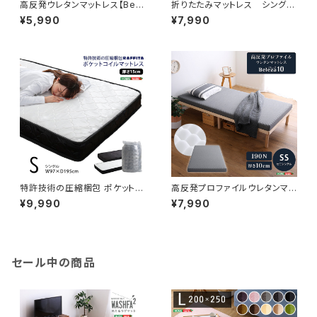
高反発ウレタンマットレス【Bele
折りたたみマットレス シング
za5-ベレーザ・ファイブ-】(セミ
ル 【RUMA-ルーマ-】 SH-0
¥5,990
¥7,990
シングル) ORM-05SS
7-OMS
特許技術の圧縮梱包 ポケットコ
高反発プロファイルウレタンマッ
イルマットレス(シングル) SRM
トレス【Beleza10-ベレーザ・テ
¥9,990
¥7,990
-01S
ン-】(セミシングル) ORM-10
SS
セール中の商品