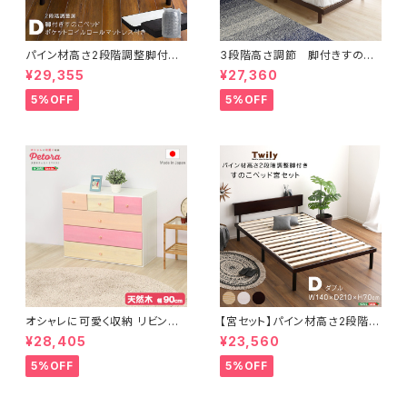
パイン材高さ2段階調整脚付き
3段階高さ調節 脚付きすのこ
すのこベッド ポケットコイルマッ
ベッド(セミダブル) 【Lilitta-リリ
¥29,355
¥27,360
トレスセット(ダブル) ASP-SR
ッタ-】(ポケットコイルロールマッ
M-D
トレス付き) セミダブル
5%OFF
5%OFF
オシャレに可愛く収納 リビング
【宮セット】パイン材高さ2段階調
用ローチェスト 4段 幅90cm
整脚付きすのこベッド(ダブル)
¥28,405
¥23,560
天然木（桐）日本製｜petora-
ペトラ- SH-08-PTR90
5%OFF
5%OFF