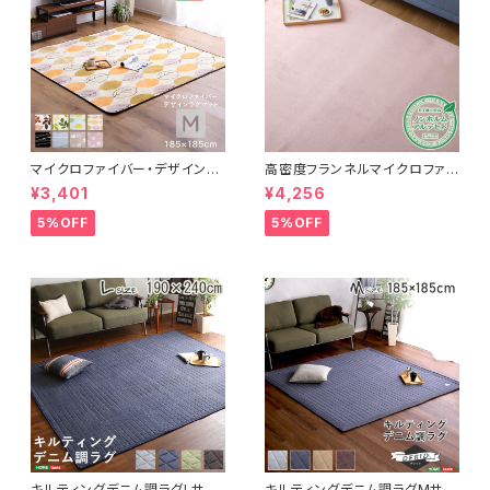
マイクロファイバー・デザインラ
高密度フランネルマイクロファイ
グマットMサイズ（185×185cm）
バー・ラグマットLサイズ（200×2
¥3,401
¥4,256
洗えるラグマット 【WASHFA2】
50cm）洗えるラグマット｜ナル
FRG-D2-M
トレア
5%OFF
5%OFF
キルティングデニム調ラグLサイ
キルティングデニム調ラグMサイ