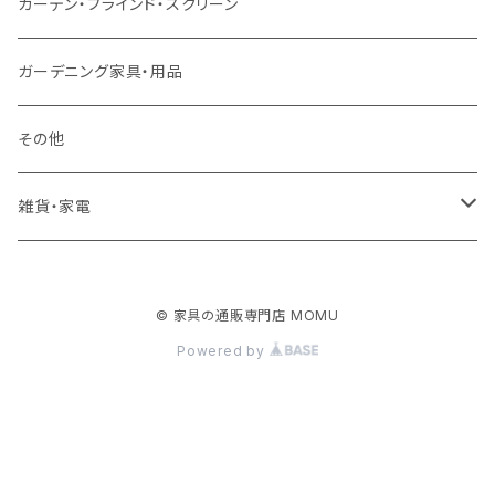
クッション・座椅子
ダブルサイズ以上（マットレス付）
デスク
ダイニングベンチ・スツール
レンジ台・カウンター
ラグ
カーテン・ブラインド・スクリーン
ロフトベッド
ラック
カーペット
ガーデニング家具・用品
二段ベッド
TVボード
その他
マットレス
キャビネット・飾り棚
雑貨・家電
シングルサイズ以下
付属品・部材
チェスト・ドレッサー
雑貨
© 家具の通販専門店 MOMU
セミダブルサイズ
ナイトテーブル
家電
Powered by
ダブルサイズ以上
下駄箱・シューズボックス
ハンガー