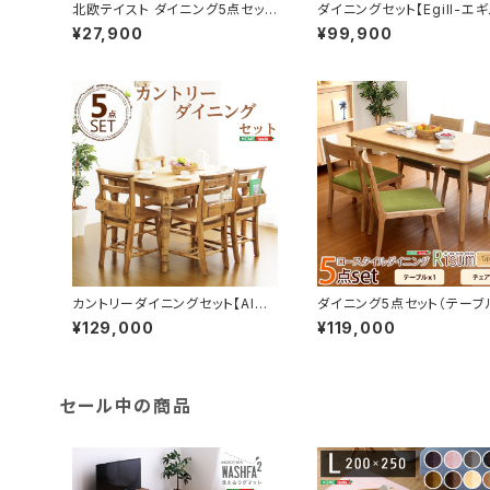
北欧テイスト ダイニング5点セッ
ダイニングセット【Egill-エギ
ト 天然木製 【Salute-サルー
5点セット（コムバックチェア
¥27,900
¥99,900
テ】 PND-5
プ） SH-01EGL-5C
カントリーダイニングセット【Alme
ダイニング5点セット（テーブ
e-アルム-】5点セット SH-01AL
ェア4脚）ナチュラルロータ
¥129,000
¥119,000
M-5
木製アッシュ材｜Risum-リ
ム- SH-01RIS-5CN
セール中の商品