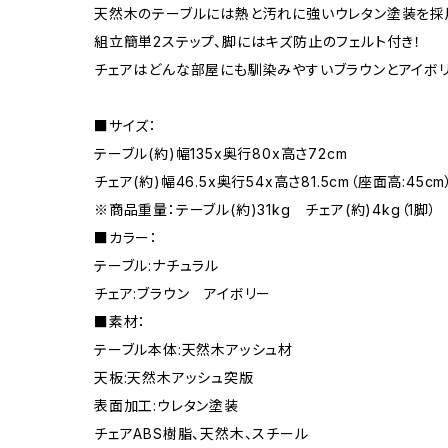
天然木のテーブルには熱と汚れに強いウレタン塗装を採
組立簡単2ステップ、脚にはキズ防止のフェルト付き！
チェアはどんな部屋にも馴染みやすいブラウンとアイボリ
■サイズ：
テーブル(約)幅135x奥行80x高さ72cm
チェア(約)幅46.5x奥行54x高さ81.5cm（座面高:45cm
※商品重量：テーブル(約)31kg チェア(約)4kg（1脚）
■カラー：
テーブル:ナチュラル
チェア:ブラウン アイボリー
■素材：
テーブル本体:天然木アッシュ材
天板:天然木アッシュ突版
表面加工:ウレタン塗装
チェアABS樹脂、天然木、スチール