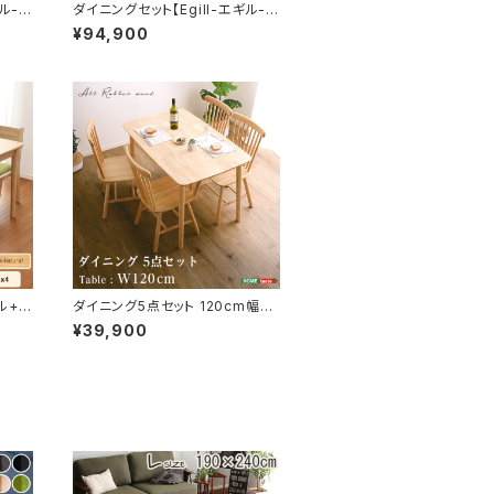
ル-】
ダイニングセット【Egill-エギル-】
タイ
5点セット（スタンダードチェアタイ
¥94,900
プ） SH-01EGL-5S
ル+チ
ダイニング5点セット 120cm幅
イプ
SDS-5
¥39,900
ス