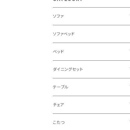
ソファ
3人掛け
ソファベッド
2.5人掛け
ベッド
2人掛け
シングルサイズ以下（フレームのみ）
ダイニングセット
1人掛け
セミダブルサイズ（フレームのみ）
ダイニング3点セット以下
テーブル
カウチソファ
ダブルサイズ（フレームのみ）
ダイニング4点セット
センターテーブル
チェア
コーナーソファ
ワイドダブルサイズ以上（フレームのみ）
ダイニング5点・6点セット
ダイニングテーブル
ダイニングチェア
こたつ