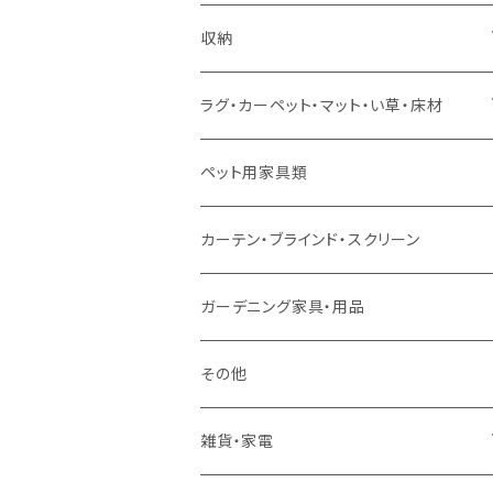
ソファセット
シングルサイズ以下（マットレス付）
ダイニング7点セット以上
カウンターテーブル
カウンターチェア
こたつテーブル
収納
スツール・オットマン
セミダブルサイズ（マットレス付）
リフティングテーブル
キッズチェア
こたつ布団
本棚・シェルフ
ラグ・カーペット・マット・い草・床材
ソファ付属品
ダブルサイズ（マットレス付）
サイドテーブル・コーヒーテーブル
オフィスチェア・ゲーミングチェア
コタツ・布団セット
食器棚・収納庫
マット・フロアタイル
ペット用家具類
クッション・座椅子
ダブルサイズ以上（マットレス付）
デスク
ダイニングベンチ・スツール
レンジ台・カウンター
ラグ
カーテン・ブラインド・スクリーン
ロフトベッド
ラック
カーペット
ガーデニング家具・用品
二段ベッド
TVボード
その他
マットレス
キャビネット・飾り棚
雑貨・家電