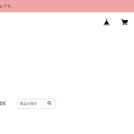
pです。
IDE