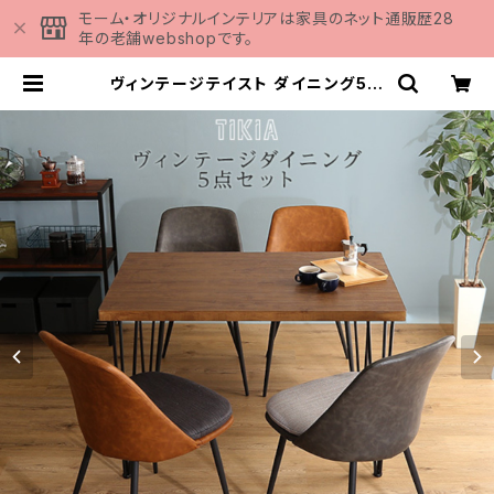
モーム・オリジナルインテリアは家具のネット通販歴28
年の老舗webshopです。
ヴィンテージテイスト ダイニング5点
セット【TIKIA-ティキア-】 SH-01-
TK5 | 家具の通販専門店 MOMU