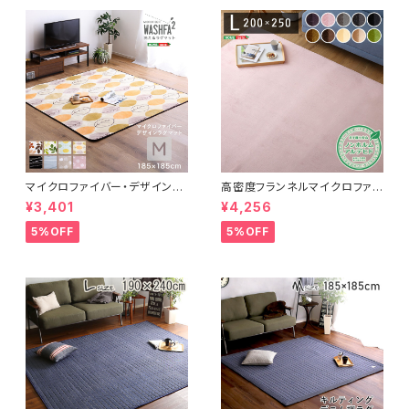
マイクロファイバー・デザインラ
高密度フランネルマイクロファイ
グマットMサイズ（185×185cm）
バー・ラグマットLサイズ（200×2
¥3,401
¥4,256
洗えるラグマット 【WASHFA2】
50cm）洗えるラグマット｜ナル
FRG-D2-M
トレア
5%OFF
5%OFF