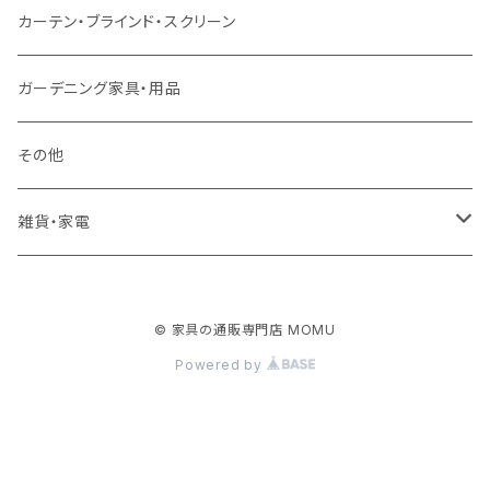
クッション・座椅子
ダブルサイズ以上（マットレス付）
デスク
ダイニングベンチ・スツール
レンジ台・カウンター
ラグ
カーテン・ブラインド・スクリーン
ロフトベッド
ラック
カーペット
ガーデニング家具・用品
二段ベッド
TVボード
その他
マットレス
キャビネット・飾り棚
雑貨・家電
シングルサイズ以下
付属品・部材
チェスト・ドレッサー
雑貨
© 家具の通販専門店 MOMU
セミダブルサイズ
ナイトテーブル
家電
Powered by
ダブルサイズ以上
下駄箱・シューズボックス
ハンガー