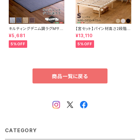
キルティングデニム調ラグMサイ
【宮セット】パイン材高さ2段階調
ズ(185x185cm)オールシーズ
整脚付きすのこベッド(シングル)
¥5,681
¥13,110
ン、滑り止め付き、手洗い対応【D
ASP-HP-02S
erid-デリッド-】 DRG-M
5%OFF
5%OFF
商品一覧に戻る
CATEGORY