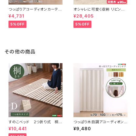
つっぱりアコーディオンカーテ
オシャレに可愛く収納 リビング
ン 100×174cm SH-16-TA
用ローチェスト 4段 幅90cm
¥4,731
¥28,405
DC
天然木（桐）日本製｜petora-
ペトラ- SH-08-PTR90
5%OFF
5%OFF
その他の商品
すのこベッド ２つ折り式 桐仕
つっぱり木目調アコーディオンド
様(ダブル)【Coh-ソーン-】 KI
ア 100×175cm SH-16-TA
¥10,441
¥9,480
R-2-D
D