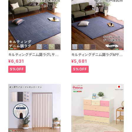
キルティングデニム調ラグLサイ
キルティングデニム調ラグMサイ
ズ(190x240cm)オールシーズ
ズ(185x185cm)オールシーズ
¥6,631
¥5,681
ン、滑り止め付き、手洗い対応【D
ン、滑り止め付き、手洗い対応【D
erid-デリッド-】 DRG-L
erid-デリッド-】 DRG-M
5%OFF
5%OFF