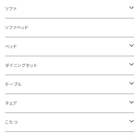
ソファ
3人掛け
ソファベッド
2.5人掛け
ベッド
2人掛け
シングルサイズ以下（フレームのみ）
ダイニングセット
1人掛け
セミダブルサイズ（フレームのみ）
ダイニング3点セット以下
テーブル
カウチソファ
ダブルサイズ（フレームのみ）
ダイニング4点セット
センターテーブル
チェア
コーナーソファ
ワイドダブルサイズ以上（フレームのみ）
ダイニング5点・6点セット
ダイニングテーブル
ダイニングチェア
こたつ