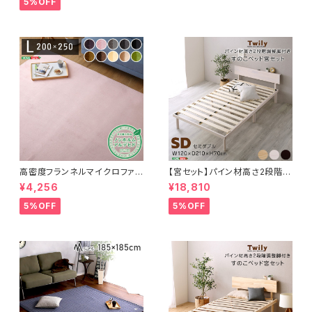
5%OFF
高密度フランネルマイクロファイ
【宮セット】パイン材高さ2段階調
バー・ラグマットLサイズ（200×2
整脚付きすのこベッド(セミダブ
¥4,256
¥18,810
50cm）洗えるラグマット｜ナル
ル) ASP-HP-02SD
トレア
5%OFF
5%OFF