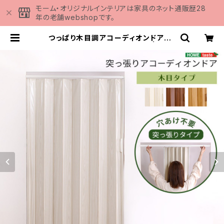
モーム・オリジナルインテリアは家具のネット通販歴28
年の老舗webshopです。
つっぱり木目調アコーディオンドア 1
00×175cm SH-16-TAD | 家具
の通販専門店 MOMU