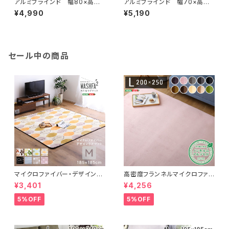
アルミブラインド 幅80×高さ1
アルミブラインド 幅70×高さ1
08cm SH-29-TAB80-108
38cm SH-29-TAB70-138
¥4,990
¥5,190
セール中の商品
マイクロファイバー・デザインラ
高密度フランネルマイクロファイ
グマットMサイズ（185×185cm）
バー・ラグマットLサイズ（200×2
¥3,401
¥4,256
洗えるラグマット 【WASHFA2】
50cm）洗えるラグマット｜ナル
FRG-D2-M
トレア
5%OFF
5%OFF