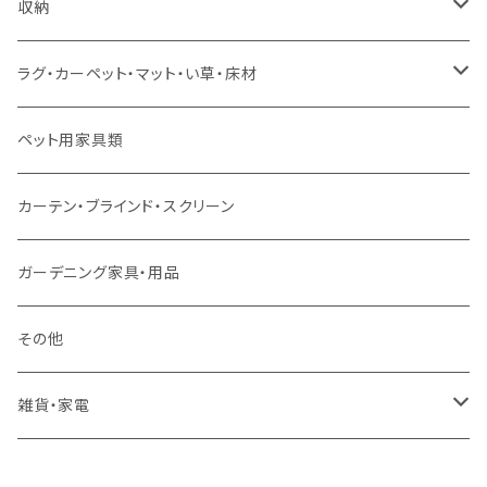
ソファセット
シングルサイズ以下（マットレス付）
ダイニング7点セット以上
カウンターテーブル
カウンターチェア
こたつテーブル
収納
スツール・オットマン
セミダブルサイズ（マットレス付）
リフティングテーブル
キッズチェア
こたつ布団
本棚・シェルフ
ラグ・カーペット・マット・い草・床材
ソファ付属品
ダブルサイズ（マットレス付）
サイドテーブル・コーヒーテーブル
オフィスチェア・ゲーミングチェア
コタツ・布団セット
食器棚・収納庫
マット・フロアタイル
ペット用家具類
クッション・座椅子
ダブルサイズ以上（マットレス付）
デスク
ダイニングベンチ・スツール
レンジ台・カウンター
ラグ
カーテン・ブラインド・スクリーン
ロフトベッド
ラック
カーペット
ガーデニング家具・用品
二段ベッド
TVボード
その他
マットレス
キャビネット・飾り棚
雑貨・家電
シングルサイズ以下
付属品・部材
チェスト・ドレッサー
雑貨