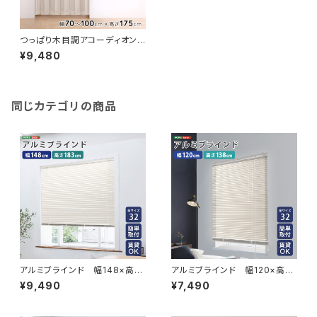
つっぱり木目調アコーディオンド
ア 100×175cm SH-16-TA
¥9,480
D
同じカテゴリの商品
アルミブラインド 幅148×高さ
アルミブラインド 幅120×高さ
183cm SH-29-TAB148-18
138cm SH-29-TAB120-13
¥9,490
¥7,490
3
8