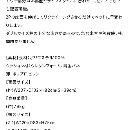
カウチ部分はお部屋やライフスタイルに合わせて、左右どちらで
も配置可能。
2Pの座面を伸ばしてリクライニングさせるだけでベッドに早変わ
りします。
ダブルサイズ程の十分な広さがあるので、急な来客や普段使いも
問題ありません！
【素材】張材：ポリエステル100％
クッション材：ウレタンフォーム、鋼製バネ
脚：ポリプロピレン
【商品サイズ】
(約)W237×D132×H82cm(SH39cm）
【商品重量】
(約)79kg
【梱包サイズ】
(2-1)W120×D83×H75cm