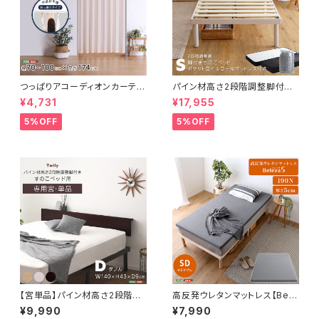
つっぱりアコーディオンカーテ
パイン材高さ2段階調整脚付き
ン 100×174cm SH-16-TA
すのこベッド ポケットコイルマッ
¥4,731
¥17,955
DC
トレスセット(シングル) ASP-S
RM-S
5%OFF
5%OFF
【宮単品】パイン材高さ2段階調
高反発ウレタンマットレス【Bele
整脚付きすのこベッド用(ダブル)
za5-ベレーザ・ファイブ-】(セミ
¥9,990
¥7,990
HP-02D
ダブル) ORM-05SD