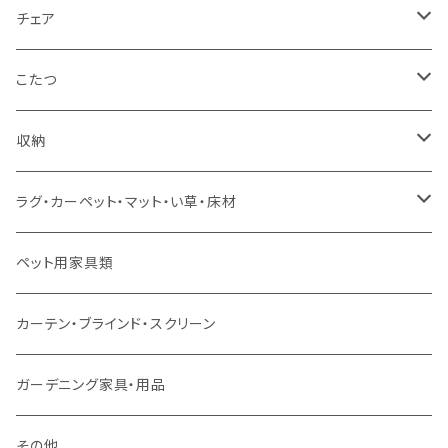
カウチソファ
ダブルサイズ（フレームのみ）
ダイニング4点セット
センターテーブル
チェア
コーナーソファ
ワイドダブルサイズ以上（フレームのみ）
ダイニング5点・6点セット
ダイニングテーブル
ダイニングチェア
こたつ
ソファセット
シングルサイズ以下（マットレス付）
ダイニング7点セット以上
カウンターテーブル
カウンターチェア
こたつテーブル
収納
スツール・オットマン
セミダブルサイズ（マットレス付）
リフティングテーブル
キッズチェア
こたつ布団
本棚・シェルフ
ラグ・カーペット・マット・い草・床材
ソファ付属品
ダブルサイズ（マットレス付）
サイドテーブル・コーヒーテーブル
オフィスチェア・ゲーミングチェア
コタツ・布団セット
食器棚・収納庫
マット・フロアタイル
ペット用家具類
クッション・座椅子
ダブルサイズ以上（マットレス付）
デスク
ダイニングベンチ・スツール
レンジ台・カウンター
ラグ
カーテン・ブラインド・スクリーン
ロフトベッド
ラック
カーペット
ガーデニング家具・用品
二段ベッド
TVボード
その他