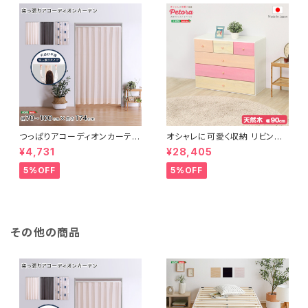
つっぱりアコーディオンカーテ
オシャレに可愛く収納 リビング
ン 100×174cm SH-16-TA
用ローチェスト 4段 幅90cm
¥4,731
¥28,405
DC
天然木（桐）日本製｜petora-
ペトラ- SH-08-PTR90
5%OFF
5%OFF
その他の商品