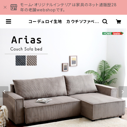
モーム・オリジナルインテリアは家具のネット通販歴28
年の老舗webshopです。
コーデュロイ生地 カウチソファベッ
ド 3人掛け SH-06-CSB | 家具
の通販専門店 MOMU