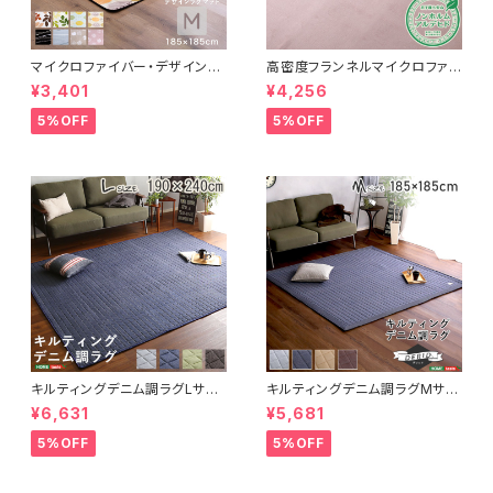
マイクロファイバー・デザインラ
高密度フランネルマイクロファイ
グマットMサイズ（185×185cm）
バー・ラグマットLサイズ（200×2
¥3,401
¥4,256
洗えるラグマット 【WASHFA2】
50cm）洗えるラグマット｜ナル
FRG-D2-M
トレア
5%OFF
5%OFF
キルティングデニム調ラグLサイ
キルティングデニム調ラグMサイ
ズ(190x240cm)オールシーズ
ズ(185x185cm)オールシーズ
¥6,631
¥5,681
ン、滑り止め付き、手洗い対応【D
ン、滑り止め付き、手洗い対応【D
erid-デリッド-】 DRG-L
erid-デリッド-】 DRG-M
5%OFF
5%OFF