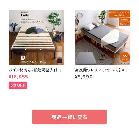
パイン材高さ2段階調整脚付き
高反発ウレタンマットレス【Bele
すのこベッド(ダブル) ASP-02
za5-ベレーザ・ファイブ-】(セミ
¥16,055
¥5,990
D
シングル) ORM-05SS
5%OFF
商品一覧に戻る