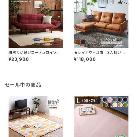
肌触りが良いコーデュロイソフ
★レイアウト自由 3人掛け
ァ ２人掛け 【Qooliss-クー
レザーファブリック カウチソフ
¥23,900
¥118,000
リス-】 SH-07-CDS
ァ【Marcell-マーセル-】 SH-
24-CSS-3
セール中の商品