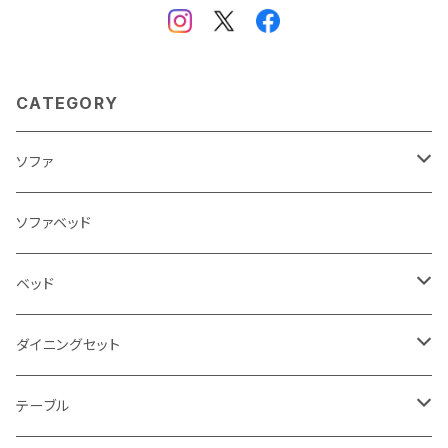
CATEGORY
ソファ
3人掛け
ソファベッド
2.5人掛け
ベッド
2人掛け
シングルサイズ以下（フレームのみ）
ダイニングセット
1人掛け
セミダブルサイズ（フレームのみ）
ダイニング3点セット以下
テーブル