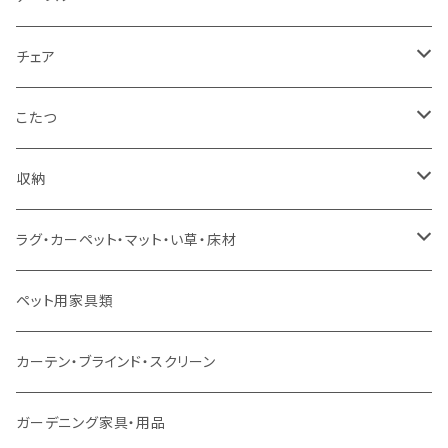
カウチソファ
ダブルサイズ（フレームのみ）
ダイニング4点セット
センターテーブル
チェア
コーナーソファ
ワイドダブルサイズ以上（フレームのみ）
ダイニング5点・6点セット
ダイニングテーブル
ダイニングチェア
こたつ
ソファセット
シングルサイズ以下（マットレス付）
ダイニング7点セット以上
カウンターテーブル
カウンターチェア
こたつテーブル
収納
スツール・オットマン
セミダブルサイズ（マットレス付）
リフティングテーブル
キッズチェア
こたつ布団
本棚・シェルフ
ラグ・カーペット・マット・い草・床材
ソファ付属品
ダブルサイズ（マットレス付）
サイドテーブル・コーヒーテーブル
オフィスチェア・ゲーミングチェア
コタツ・布団セット
食器棚・収納庫
マット・フロアタイル
ペット用家具類
クッション・座椅子
ダブルサイズ以上（マットレス付）
デスク
ダイニングベンチ・スツール
レンジ台・カウンター
ラグ
カーテン・ブラインド・スクリーン
ロフトベッド
ラック
カーペット
ガーデニング家具・用品