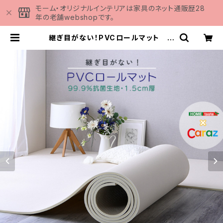
モーム・オリジナルインテリアは家具のネット通販歴28
年の老舗webshopです。
継ぎ目がない！PVCロールマット ス
リムショート（110×200cm） PRM
-1120SS | 家具の通販専門店 MOM
U