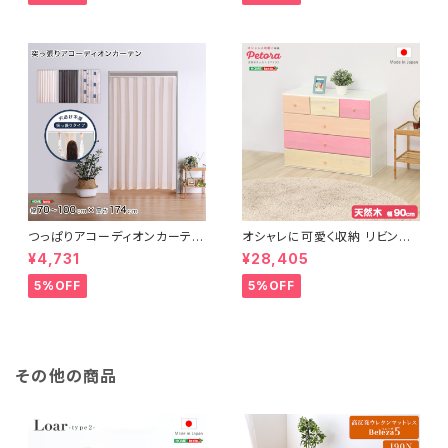
つっぱりアコーディオンカーテ
オシャレに可愛く収納 リビング
ン 100×174cm SH-16-TA
用ローチェスト 4段 幅90cm
¥4,731
¥28,405
DC
天然木（桐）日本製｜petora-
ペトラ- SH-08-PTR90
5%OFF
5%OFF
その他の商品