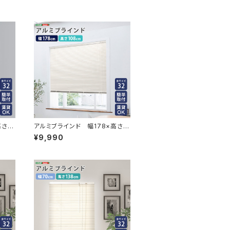
さ13
アルミブラインド 幅178×高さ1
38
08cm SH-29-TAB178-108
¥9,990