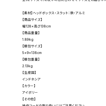
【素材】ヘッドボックス・スラット：鉄・アルミ
【商品サイズ】
幅128×高さ138cm
【商品重量】
1.89kg
【梱包サイズ】
5×9×138cm
【梱包重量】
2.13kg
【生産国】
インドネシア
【カラー】
アイボリー
【その他】
操作コードの取り扱いにはご注意ください