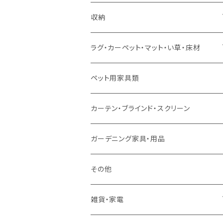
ソファセット
シングルサイズ以下（マットレス付）
ダイニング7点セット以上
カウンターテーブル
カウンターチェア
こたつテーブル
収納
スツール・オットマン
セミダブルサイズ（マットレス付）
リフティングテーブル
キッズチェア
こたつ布団
本棚・シェルフ
ラグ・カーペット・マット・い草・床材
ソファ付属品
ダブルサイズ（マットレス付）
サイドテーブル・コーヒーテーブル
オフィスチェア・ゲーミングチェア
コタツ・布団セット
食器棚・収納庫
マット・フロアタイル
ペット用家具類
クッション・座椅子
ダブルサイズ以上（マットレス付）
デスク
ダイニングベンチ・スツール
レンジ台・カウンター
ラグ
カーテン・ブラインド・スクリーン
ロフトベッド
ラック
カーペット
ガーデニング家具・用品
二段ベッド
TVボード
その他
マットレス
キャビネット・飾り棚
雑貨・家電