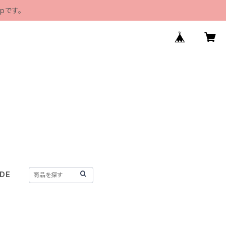
pです。
IDE