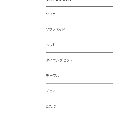
ソファ
3人掛け
ソファベッド
2.5人掛け
ベッド
2人掛け
シングルサイズ以下（フレームのみ）
ダイニングセット
1人掛け
セミダブルサイズ（フレームのみ）
ダイニング3点セット以下
テーブル
カウチソファ
ダブルサイズ（フレームのみ）
ダイニング4点セット
センターテーブル
チェア
コーナーソファ
ワイドダブルサイズ以上（フレームのみ）
ダイニング5点・6点セット
ダイニングテーブル
ダイニングチェア
こたつ