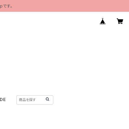
pです。
IDE