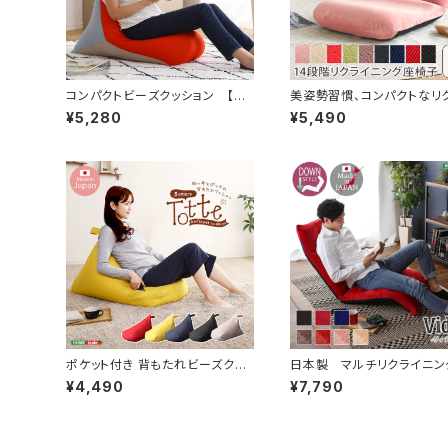
コンパクトビーズクッション 【To
美姿勢習慣、コンパクトなリ
rca-トルカ-】 SH-07-TRC
ニング座椅子（Lサイズ）日本製
¥5,280
¥5,490
Leraar-リーラー- SH-07
R-L
ポケット付き 背もたれビーズクッ
日本製 マルチリクライニン
ション 【Totte -トッテ-】 SH-
椅子 【Vidias-ヴィディア
¥4,490
¥7,790
07-TBC
カラー （ダウンスタイル） 
07-VDS-D