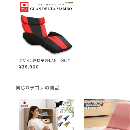
デザイン座椅子【GLAN DELTA
MANBO-グランデルタマンボ
¥36,900
ウ】（一人掛け 日本製 マンボ
ウ デザイナー） SH-06-GDT
MB
同じカテゴリの商品