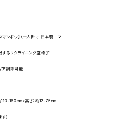
ルタマンボウ】（一人掛け 日本製 マ
出するリクライニング座椅子！
のギア調節可能
110-160cmx高さ：約12-75cm
ます)