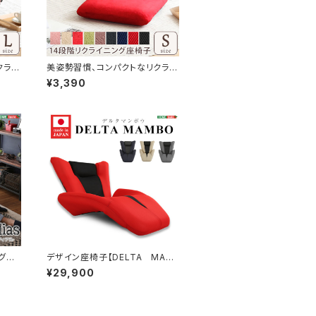
クライ
美姿勢習慣、コンパクトなリクライ
 |
ニング座椅子（Sサイズ）日本製 |
¥3,390
-LE
Leraar-リーラー- SH-07-LE
R-S
グ座
デザイン座椅子【DELTA MANB
ス】 7
O-デルタマンボウ-】（一人掛け
¥29,900
SH-
日本製 マンボウ デザイナー）
SH-06-DTMB