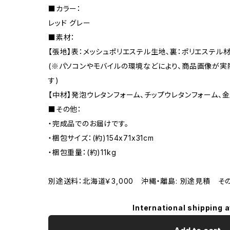
■カラー：
レッド グレー
■素材：
【張地】表：メッシュポリエステル生地、裏：ポリエステル材
(※パソコンやモバイルの環境などにより、商品画像が
す)
【中材】発泡ウレタンフォーム、チップウレタンフォーム、
■その他：
・完成品でのお届けです。
・梱包サイズ：(約)154x71x31cm
・梱包重量：(約)11kg
別途送料：北海道￥3,000 沖縄・離島: 別途見積 そ
International shipping a