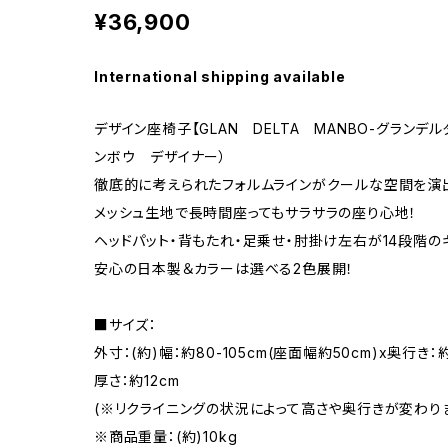
¥36,900
International shipping available
デザイン座椅子【GLAN DELTA MANBO-グランデ
ンボウ デザイナー）
徹底的に考えられたフォルムラインがクールな空間を演
メッシュ生地で長時間座ってもサラサラの座り心地！
ヘッドパット・背もたれ・足乗せ・肘掛け左右が14段階
安心の日本製＆カラーは選べる2色展開！
■サイズ：
外寸：(約)幅：約80-105cm(座面幅約50cm)x奥行き：約
厚さ：約12cm
(※リクライニングの状況によって高さや奥行きが変わり
※商品重量：(約)10kg