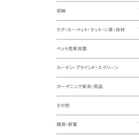
ソファセット
シングルサイズ以下（マットレス付）
ダイニング7点セット以上
カウンターテーブル
カウンターチェア
こたつテーブル
収納
スツール・オットマン
セミダブルサイズ（マットレス付）
リフティングテーブル
キッズチェア
こたつ布団
本棚・シェルフ
ラグ・カーペット・マット・い草・床材
ソファ付属品
ダブルサイズ（マットレス付）
サイドテーブル・コーヒーテーブル
オフィスチェア・ゲーミングチェア
コタツ・布団セット
食器棚・収納庫
マット・フロアタイル
ペット用家具類
クッション・座椅子
ダブルサイズ以上（マットレス付）
デスク
ダイニングベンチ・スツール
レンジ台・カウンター
ラグ
カーテン・ブラインド・スクリーン
ロフトベッド
ラック
カーペット
ガーデニング家具・用品
二段ベッド
TVボード
その他
マットレス
キャビネット・飾り棚
雑貨・家電