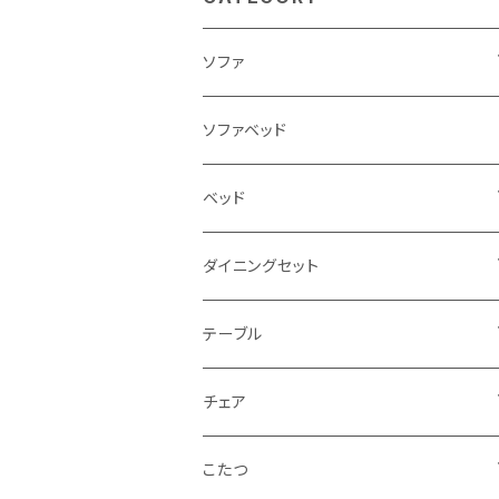
ソファ
3人掛け
ソファベッド
2.5人掛け
ベッド
2人掛け
シングルサイズ以下（フレームのみ）
ダイニングセット
1人掛け
セミダブルサイズ（フレームのみ）
ダイニング3点セット以下
テーブル
カウチソファ
ダブルサイズ（フレームのみ）
ダイニング4点セット
センターテーブル
チェア
コーナーソファ
ワイドダブルサイズ以上（フレームのみ）
ダイニング5点・6点セット
ダイニングテーブル
ダイニングチェア
こたつ